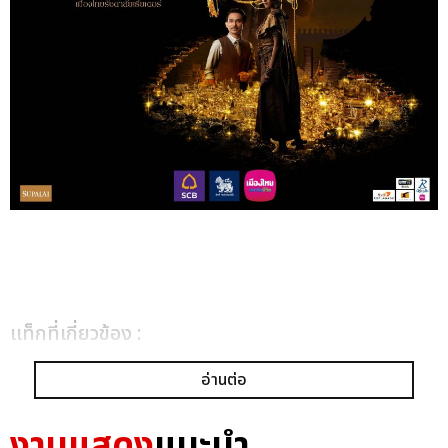
เเท็กที่เกี่ยวข้อง :
ตู่ ภพธร
พิษสวาท เดอะมิวสิคัล
อ่านต่อ
งานแสดง
แนะนำ