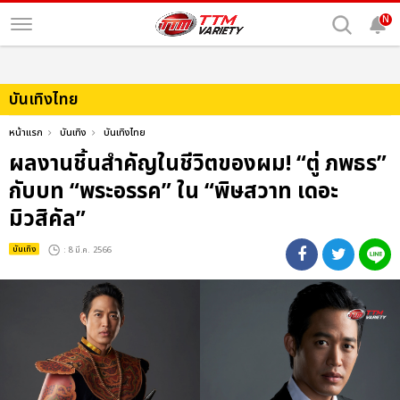
N
บันเทิงไทย
หน้าแรก
บันเทิง
บันเทิงไทย
ผลงานชิ้นสำคัญในชีวิตของผม! “ตู่ ภพธร”
กับบท “พระอรรค” ใน “พิษสวาท เดอะ
มิวสิคัล”
บันเทิง
: 8 มี.ค. 2566