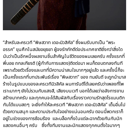
“สำหรับละครเวที “พิษสวาท เดอะมิวสิคัล” ซึ่งผมรับบทเป็น “พระ
อรรค” ขุนศึกในสมัยอยุธยา ผู้จงรักภักดีต่อประเทศชาติยิ่งกว่าสิ่งใด
นับว่าเป็นอีกหนึ่งผลงานชิ้นสำคัญในชีวิตของผมเลยครับ ครั้งแรกที่
พี่บอย ถกลเกียรติ (ผู้กำกับการแสดง)ติดต่อมา ผมก็ตอบตกลงทันที
เพราะด้วยตัวเรื่องและบทที่มีความน่าสนใจมากๆอยู่แล้ว และครั้งนี้ก็จะ
เป็นครั้งแรกที่บทประพันธ์เรื่อง “พิษสวาท” ของ ทมยันตี จะถูกนำมาส
ร้างในรูปแบบของละครเวทีมิวสิคัล ผมการันตีได้เลยครับว่าเพลงที่ไพ
เราะมากๆ ยังไม่รวมกับแสงสี, เสียงบนเวที บอกได้เลยว่าอลังการงาน
สร้างมากครับ และทุกคนจะได้สัมผัสกับเรื่องราวความรักสุดโรแมนติก
กันได้แบบสดๆ จะยิ่งทำให้ละครเวที “พิษสวาท เดอะมิวสิคัล” เต็มอิ่มไป
ด้วยความสนุก และความประทับใจอย่างแน่นอนครับ ตอนนี้พวกเราก็
อยู่ในช่วงของการซ้อมร้อง และบล็อกกิ้งในแต่ละฉากด้วยกันกับนัก
แสดงคนอื่นๆ ครับ ซึ่งทั้งทีมงานและนักแสดงทุกคนตั้งใจมากๆ