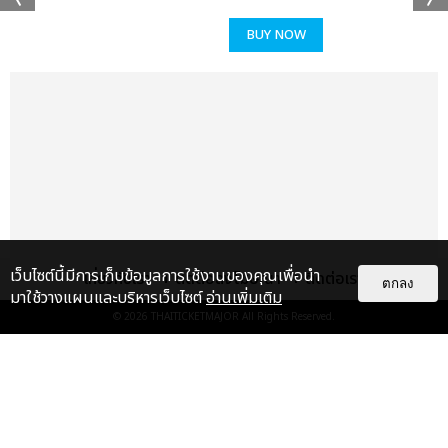
BUY NOW
เว็บไซต์นี้มีการเก็บข้อมูลการใช้งานของคุณเพื่อนำ
เกี่ยวกับเรา
ติดต่อลงโฆษณา
ติดต่อเรา
ตกลง
มาใช้วางแผนและบริหารเว็บไซต์
อ่านเพิ่มเติม
© 2026
THAITICKETMAJOR
All Rights Reserved.
เรื่อง
แนะนำ
ตู่ ภพธร คัมแบ็ก! ปล่อยซิงเกิล เริ่ม
ใหม่ครั้งสุดท้าย ดึง MILLI แร็ป