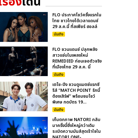
เรื่อง
เด่น
FLO ประกาศโชว์ครั้งแรกใน
ไทย ชาวไทยได้เวลาแดนซ์
29 ส.ค.นี้ ที่สเฟียร์ ฮอลล์
บันเทิง
FLO ชวนแดนซ์ ปลุกพลัง
สาวแซ่บในเพลงใหม่
REMEDIED ก่อนเจอตัวจริง
ที่เมืองไทย 29 ส.ค. นี้
บันเทิง
เตโช-ปิง ชวนดูแมตซ์แรกซี
รีส์ “MATCH POINT รักนี้
ต้องเสิร์ฟ” พร้อมชมโชว์
พิเศษ กดบัตร 19...
บันเทิง
เก็บตกภาพ NATORI กลับ
มาครั้งนี้ยิ่งใหญ่กว่าเดิม
ระเบิดความมันส์สุดเร้าใจใน
NATORI ONE-...