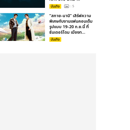
บันเทิง
: 5
“สกาย-นานิ” เสิร์ฟความ
พิเศษกับงานแฟนคอนเต็ม
รูปแบบ 19-20 ก.ย.นี้ ที่
ธันเดอร์โดม เมืองท...
บันเทิง