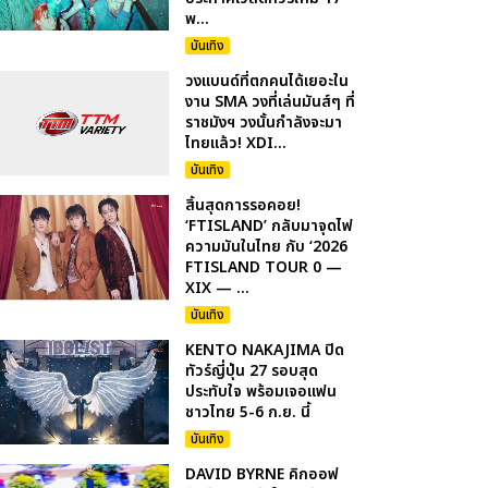
พ...
บันเทิง
วงแบนด์ที่ตกคนได้เยอะใน
งาน SMA วงที่เล่นมันส์ๆ ที่
ราชมังฯ วงนั้นกำลังจะมา
ไทยแล้ว! XDI...
บันเทิง
สิ้นสุดการรอคอย!
‘FTISLAND’ กลับมาจุดไฟ
ความมันในไทย กับ ‘2026
FTISLAND TOUR 0 —
XIX — ...
บันเทิง
KENTO NAKAJIMA ปิด
ทัวร์ญี่ปุ่น 27 รอบสุด
ประทับใจ พร้อมเจอแฟน
ชาวไทย 5-6 ก.ย. นี้
บันเทิง
DAVID BYRNE คิกออฟ