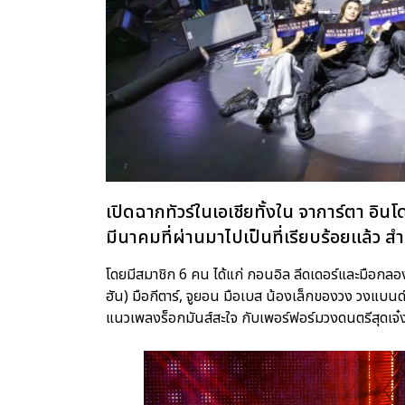
เปิดฉากทัวร์ในเอเชียทั้งใน จาการ์ตา อินโด
มีนาคมที่ผ่านมาไปเป็นที่เรียบร้อยแล้ว 
โดยมีสมาชิก 6 คน ได้แก่ กอนอิล ลีดเดอร์และมือกลอง
ฮัน) มือกีตาร์, จูยอน มือเบส น้องเล็กของวง วงแบ
แนวเพลงร็อกมันส์สะใจ กับเพอร์ฟอร์มวงดนตรีสุดเจ๋งเ