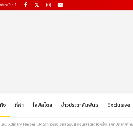
ทธิประโยชน์
เทิง
กีฬา
ไลฟ์สไตล์
ข่าวประชาสัมพันธ์
Exclusive
ลย! Xdinary Heroes เปิดฉากทัวร์เอเชียสุดมันส์ คอนเสิร์ตเดี่ยวครั้งแรกที่ประเทศไทย So