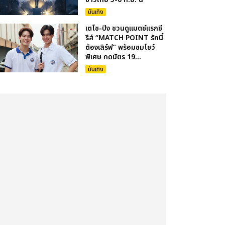
บันเทิง
เตโช-ปิง ชวนดูแมตซ์แรกซี
รีส์ “MATCH POINT รักนี้
ต้องเสิร์ฟ” พร้อมชมโชว์
พิเศษ กดบัตร 19...
บันเทิง