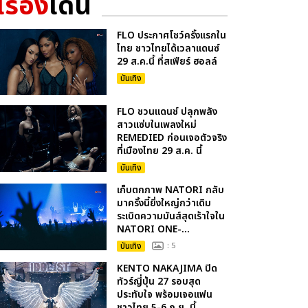
เรื่อง
เด่น
FLO ประกาศโชว์ครั้งแรกใน
ไทย ชาวไทยได้เวลาแดนซ์
29 ส.ค.นี้ ที่สเฟียร์ ฮอลล์
บันเทิง
FLO ชวนแดนซ์ ปลุกพลัง
สาวแซ่บในเพลงใหม่
REMEDIED ก่อนเจอตัวจริง
ที่เมืองไทย 29 ส.ค. นี้
บันเทิง
เก็บตกภาพ NATORI กลับ
มาครั้งนี้ยิ่งใหญ่กว่าเดิม
ระเบิดความมันส์สุดเร้าใจใน
NATORI ONE-...
บันเทิง
: 5
KENTO NAKAJIMA ปิด
ทัวร์ญี่ปุ่น 27 รอบสุด
ประทับใจ พร้อมเจอแฟน
ชาวไทย 5-6 ก.ย. นี้