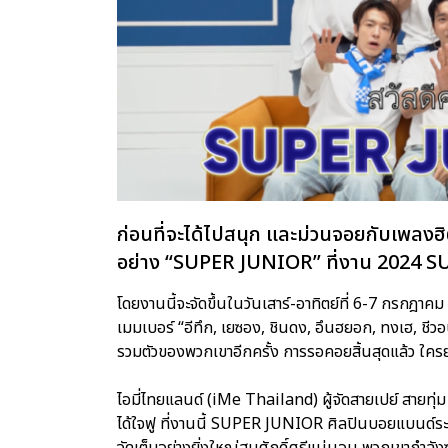
ก่อนที่จะได้ไปสนุก และม่วนจอยกับเพลง
อย่าง “SUPER JUNIOR” ที่งาน 2024
โดยงานนี้จะจัดขึ้นในวันเสาร์-อาทิตย์ที่ 6-7 กรกฎา
เมมเบอร์ “อีทึก, เยซอง, ชินดง, อึนฮยอก, ทงเฮ, ช
รวมตัวของพวกเขาอีกครั้ง การรอคอยสิ้นสุดแล้ว ใครยั
ไอมี่ไทยแลนด์ (iMe Thailand) ผู้จัดสายเปย์ สายทุ่ม 
ได้ใจฟู ที่งานนี้ SUPER JUNIOR ศิลปินบอยแบนด์ระด
จัดเต็มอย่างยิ่งใหญ่สมศักดิ์ศรีแน่นอน พวกเขากำล