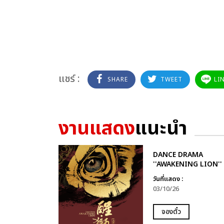
แชร์ :
SHARE
TWEET
LI
งานแสดง
แนะนำ
DANCE DRAMA
''AWAKENING LION''
วันที่แสดง :
03/10/26
จองตั๋ว