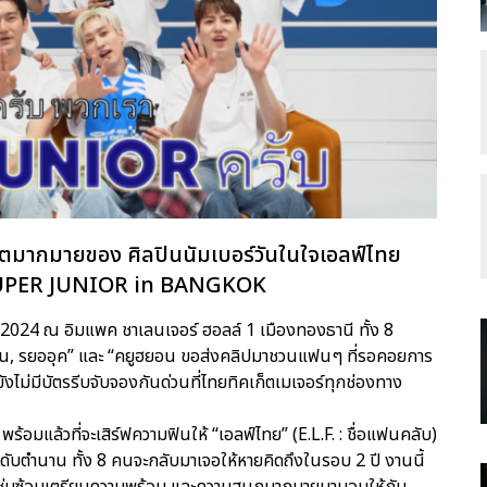
ฮิตมากมายของ ศิลปินนัมเบอร์วันในใจเอลฟ์ไทย
 SUPER JUNIOR
in BANGKOK
คม 2024 ณ อิมแพค ชาเลนเจอร์ ฮอลล์ 1 เมืองทองธานี ทั้ง 8
ีวอน, รยออุค” และ “คยูฮยอน ขอส่งคลิปมาชวนแฟนๆ ที่รอคอยการ
งไม่มีบัตรรีบจับจองกันด่วนที่ไทยทิคเก็ตเมเจอร์ทุกช่องทาง
พร้อมแล้วที่จะเสิร์ฟความฟินให้ “เอลฟ์ไทย” (E.L.F. : ชื่อแฟนคลับ)
ับตำนาน ทั้ง 8 คนจะกลับมาเจอให้หายคิดถึงในรอบ 2 ปี งานนี้
ังซุ่มซ้อมเตรียมความพร้อม และความสนุกมากมายมามอบให้กับ