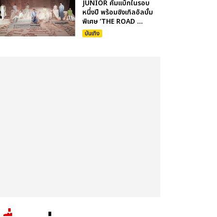
JUNIOR คัมแบ็กในรอบ
หนึ่งปี พร้อมซิงเกิลอัลบั้ม
พิเศษ ‘THE ROAD ...
บันเทิง