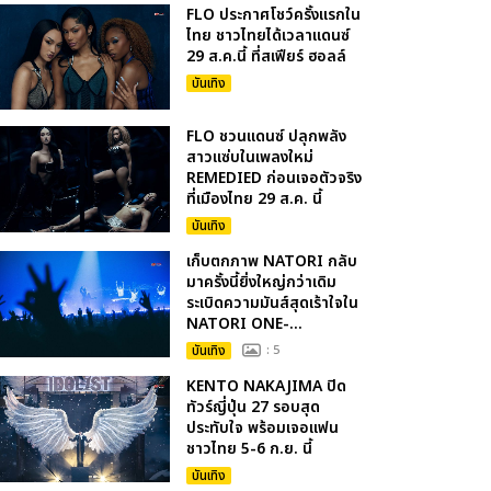
FLO ประกาศโชว์ครั้งแรกใน
ไทย ชาวไทยได้เวลาแดนซ์
29 ส.ค.นี้ ที่สเฟียร์ ฮอลล์
บันเทิง
FLO ชวนแดนซ์ ปลุกพลัง
สาวแซ่บในเพลงใหม่
REMEDIED ก่อนเจอตัวจริง
ที่เมืองไทย 29 ส.ค. นี้
บันเทิง
เก็บตกภาพ NATORI กลับ
มาครั้งนี้ยิ่งใหญ่กว่าเดิม
ระเบิดความมันส์สุดเร้าใจใน
NATORI ONE-...
บันเทิง
: 5
KENTO NAKAJIMA ปิด
ทัวร์ญี่ปุ่น 27 รอบสุด
ประทับใจ พร้อมเจอแฟน
ชาวไทย 5-6 ก.ย. นี้
บันเทิง