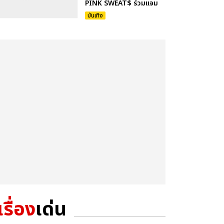
PINK SWEAT$ ร่วมแจม
บันเทิง
เรื่อง
เด่น