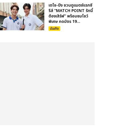
เตโช-ปิง ชวนดูแมตซ์แรกซี
รีส์ “MATCH POINT รักนี้
ต้องเสิร์ฟ” พร้อมชมโชว์
พิเศษ กดบัตร 19...
บันเทิง