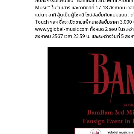
กับกิจกรรมแฟนไซน์ “BamBam 3rd Mini Album 
Music” ในวันเสาร์ และอาทิตย์ที่ 17-18 สิงหาคม เวลา 
แน่นๆ อาทิ ลุ้นเป็นผู้โชคดี ไซน์อัลบั้มกับแบมแบม , ถ่า
Touch ฯลฯ ซึ่งจะเปิดขายแพ็คเกจอัลบั้มราคา 3,000 บา
www.yglobal-music.com ทั้งหมด 2 รอบ ในระหว่างวั
สิงหาคม 2567 เวลา 23.59 น. และระหว่างวันที่ 5 สิง