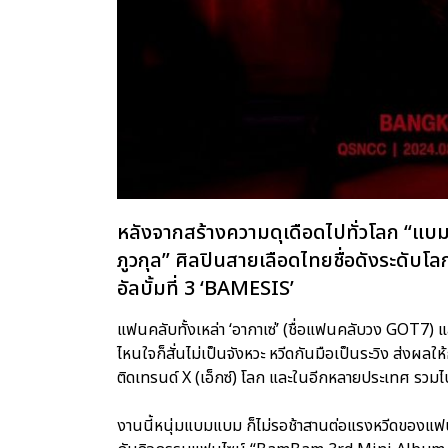
หลังจากสร้างความดุเดือดไปทั่วโลก “แ
ภูวกุล” ศิลปินสายเลือดไทยชื่อดังระดับโ
อัลบั้มที่ 3 ‘BAMESIS’
แฟนคลับทั้งเหล่า ‘อากาเซ่’ (ชื่อแฟนคลับวง GOT7) และ
ไหนใจก็สั่นไม่เป็นจังหวะ หวีดกันมือเป็นระวิง ส
ติดเทรนด์ X (เอ็กซ์) โลก และในอีกหลายประเทศ รวม
งานนี้หนุ่มแบมแบม ก็ไม่รอช้าสานต่อแรงหวีดของแฟน