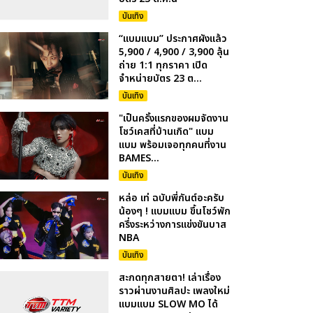
บันเทิง
“แบมแบม” ประกาศผังแล้ว
5,900 / 4,900 / 3,900 ลุ้น
ถ่าย 1:1 ทุกราคา เปิด
จำหน่ายบัตร 23 ต...
บันเทิง
"เป็นครั้งแรกของผมจัดงาน
โชว์เคสที่บ้านเกิด" แบม
แบม พร้อมเจอทุกคนที่งาน
BAMES...
บันเทิง
หล่อ เท่ ฉบับพี่กันต์อะครับ
น้องๆ ! แบมแบม ขึ้นโชว์พัก
ครึ่งระหว่างการแข่งขันบาส
NBA
บันเทิง
สะกดทุกสายตา! เล่าเรื่อง
ราวผ่านงานศิลปะ เพลงใหม่
แบมแบม SLOW MO ได้