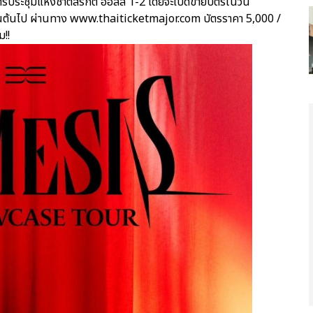
รประชุมแห่งชาติสิริกิติ์ ฮอลล์ 1-2 โดยจะเปิดขายบัตรในวัน
 เป็นต้นไป ผ่านทาง www.thaiticketmajor.com บัตรราคา 5,000 /
ม!!