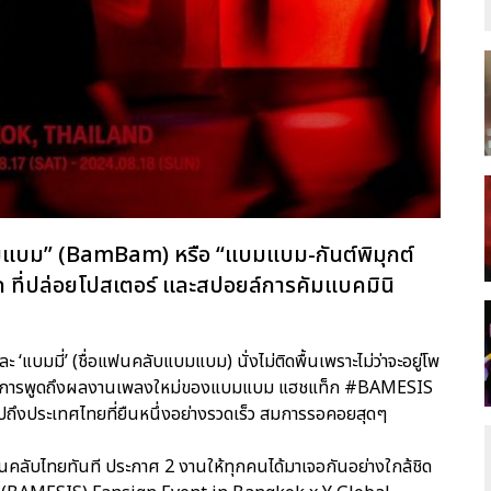
บมแบม” (BamBam) หรือ “แบมแบม-กันต์พิมุกต์
ลก ที่ปล่อยโปสเตอร์ และสปอยล์การคัมแบคมินิ
 ‘แบมมี่’ (ชื่อแฟนคลับแบมแบม) นั่งไม่ติดพื้นเพราะไม่ว่าจะอยู่โพ
่งผลให้การพูดถึงผลงานเพลงใหม่ของแบมแบม แฮชแท็ก #BAMESIS
ไปถึงประเทศไทยที่ยืนหนึ่งอย่างรวดเร็ว สมการรอคอยสุดๆ
คลับไทยทันที ประกาศ 2 งานให้ทุกคนได้มาเจอกันอย่างใกล้ชิด