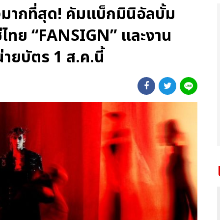
ที่สุด! คัมแบ็กมินิอัลบั้ม
าเซ่ไทย “FANSIGN” และงาน
ยบัตร 1 ส.ค.นี้