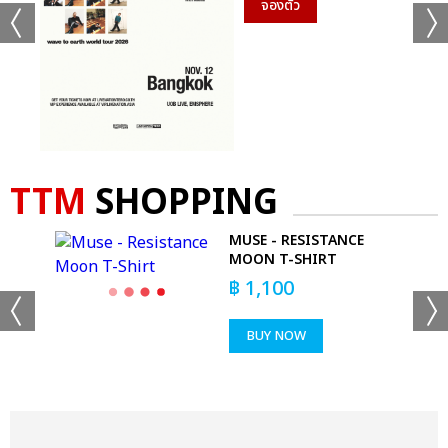
จองตั๋ว
TTM
SHOPPING
MUSE - RESISTANCE
MOON T-SHIRT
฿
1,100
BUY NOW