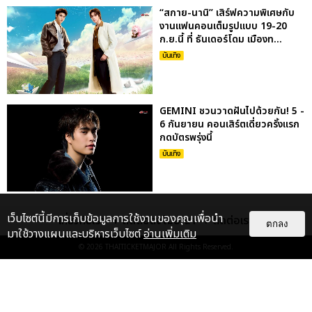
“สกาย-นานิ” เสิร์ฟความพิเศษกับ
งานแฟนคอนเต็มรูปแบบ 19-20
ก.ย.นี้ ที่ ธันเดอร์โดม เมืองท...
บันเทิง
GEMINI ชวนวาดฝันไปด้วยกัน! 5 -
6 กันยายน คอนเสิร์ตเดี่ยวครั้งแรก
กดบัตรพรุ่งนี้
บันเทิง
เว็บไซต์นี้มีการเก็บข้อมูลการใช้งานของคุณเพื่อนำ
เกี่ยวกับเรา
ติดต่อลงโฆษณา
ติดต่อเรา
ตกลง
มาใช้วางแผนและบริหารเว็บไซต์
อ่านเพิ่มเติม
© 2026
THAITICKETMAJOR
All Rights Reserved.