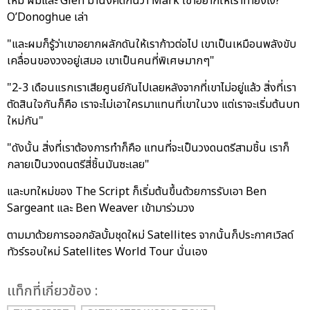
ใหม่ ผมและ Glen มานั่งคิดกันว่า Mark เขาอยากให้เราทำยังไง?"
O’Donoghue เล่า
"และผมก็รู้ว่าเขาอยากผลักดันให้เราก้าวต่อไป เขาเป็นเหมือนพลังขับ
เคลื่อนของวงอยู่เสมอ เขาเป็นคนที่พิเศษมากๆ"
"2-3 เดือนแรกเราเสียศูนย์กันไปเลยหลังจากที่เขาไม่อยู่แล้ว สิ่งที่เรา
ตัดสินใจกันก็คือ เราจะไม่เอาใครมาแทนที่เขาในวง แต่เราจะเริ่มต้นบท
ใหม่กัน"
"ดังนั้น สิ่งที่เราต้องการทำก็คือ แทนที่จะเป็นวงดนตรีสามชิ้น เราก็
กลายเป็นวงดนตรีสี่ชิ้นมันซะเลย"
และบทใหม่ของ The Script ก็เริ่มต้นขึ้นด้วยการรับเอา Ben
Sargeant และ Ben Weaver เข้ามาร่วมวง
ตามมาด้วยการออกอัลบั้มชุดใหม่ Satellites จากนั้นก็ประกาศเวิลด์
ทัวร์รอบใหม่ Satellites World Tour นั่นเอง
เเท็กที่เกี่ยวข้อง :