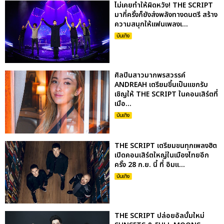
ไม่เคยทำให้ผิดหวัง! THE SCRIPT
มากี่ครั้งก็ยังส่งพลังทางดนตรี สร้าง
ความสนุกให้แฟนเพลงเ...
บันเทิง
ศิลปินสาวมากพรสวรรค์
ANDREAH เตรียมขึ้นเป็นแขกรับ
เชิญให้ THE SCRIPT ในคอนเสิร์ตที่
เมือ...
บันเทิง
THE SCRIPT เตรียมขนทุกเพลงฮิต
เปิดคอนเสิร์ตใหญ่ในเมืองไทยอีก
ครั้ง 28 ก.ย. นี้ ที่ อิมแ...
บันเทิง
THE SCRIPT ปล่อยอัลบั้มใหม่