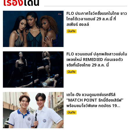
เรื่อง
เด่น
FLO ประกาศโชว์ครั้งแรกในไทย ชาว
ไทยได้เวลาแดนซ์ 29 ส.ค.นี้ ที่
สเฟียร์ ฮอลล์
บันเทิง
FLO ชวนแดนซ์ ปลุกพลังสาวแซ่บใน
เพลงใหม่ REMEDIED ก่อนเจอตัว
จริงที่เมืองไทย 29 ส.ค. นี้
บันเทิง
เตโช-ปิง ชวนดูแมตซ์แรกซีรีส์
“MATCH POINT รักนี้ต้องเสิร์ฟ”
พร้อมชมโชว์พิเศษ กดบัตร 19...
บันเทิง