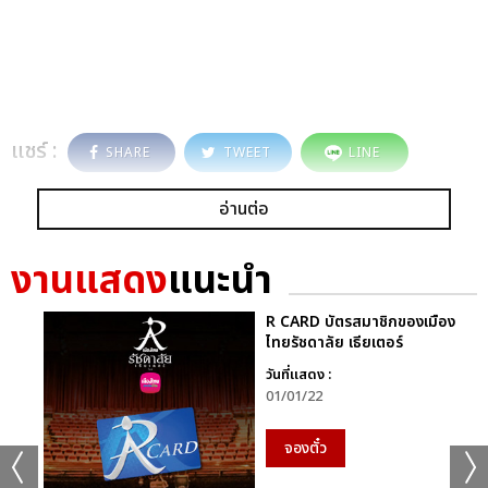
แชร์ :
SHARE
TWEET
LINE
อ่านต่อ
งานแสดง
แนะนำ
R CARD บัตรสมาชิกของเมือง
ไทยรัชดาลัย เธียเตอร์
วันที่แสดง :
01/01/22
จองตั๋ว