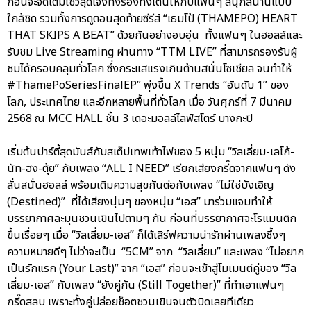
ก่อนจะจัดเต็มโชว์สุดเจ๋งทั้งร้องทั้งเต้นให้กับแฟนๆ สนุกสนานแบบ
ใกล้ชิด รวมทั้งการดูตอนสุดท้ายซีรีส์ “เธมโป้ (THAMEPO) HEART
THAT SKIPS A BEAT” ด้วยกันอย่างอบอุ่น ทั้งแฟนๆ ในฮอลล์และ
รับชม Live Streaming ผ่านทาง “TTM LIVE” ที่สามารถรองรับผู้
ชมได้ครอบคลุมทั่วโลก ซึ่งกระแสแรงเกินต้านสนั่นโซเชียล จนทำให้
#ThamePoSeriesFinalEP” พุ่งขึ้น X Trends “อันดับ 1” ของ
โลก, ประเทศไทย และอีกหลายพื้นที่ทั่วโลก เมื่อ วันศุกร์ที่ 7 มีนาคม
2568 ณ MCC HALL ชั้น 3 เดอะมอลล์ไลฟ์สโตร์ บางกะปิ
เริ่มต้นปาร์ตี้สุดมันส์กับสเต็ปเทพเท้าไฟของ 5 หนุ่ม “วิลเลี่ยม-เลโก้-
นัท-ฮง-ตุ้ย” กับเพลง “ALL I NEED” เรียกเสียงกรี๊ดจากแฟนๆ ดัง
ลั่นสนั่นฮอลล์ พร้อมเติมความสุขกันต่อกับเพลง “ไม่ใช่บังเอิญ
(Destined)” ที่ได้เสียงนุ่มๆ ของหนุ่ม “เอส” มาร่วมแจมทำให้
บรรยากาศละมุนชวนเขินไปตามๆ กัน ก่อนที่บรรยากาศจะโรแมนติก
ขึ้นเรื่อยๆ เมื่อ “วิลเลี่ยม-เอส” ก็ได้เสิร์ฟความน่ารักผ่านเพลงซึ้งๆ
ความหมายดีๆ ไม่ว่าจะเป็น “5CM” จาก “วิลเลี่ยม” และเพลง “ไม่อยาก
เป็นรักแรก (Your Last)” จาก “เอส” ก่อนจะเข้าสู่โมเมนต์คู่ของ “วิล
เลี่ยม-เอส” กับเพลง “ยังคู่กัน (Still Together)” ที่ทำเอาแฟนๆ
กรี๊ดสลบ เพราะทั้งคู่ปล่อยช็อตชวนเขินจนตัวบิดเลยทีเดียว