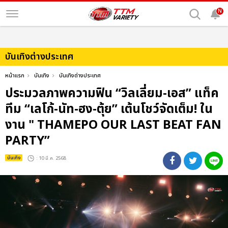
N
บันเทิงต่างประเทศ
หน้าแรก
บันเทิง
บันเทิงต่างประเทศ
ประมวลภาพความฟิน “วิลเลี่ยม-เอส” แท็ค
ทีม “เลโก้-นัท-ฮง-ตุ้ย” เต้นโชว์จัดเต็ม! ใน
งาน " THAMEPO OUR LAST BEAT FAN
PARTY”
บันเทิง
: 10 มี.ค. 2568