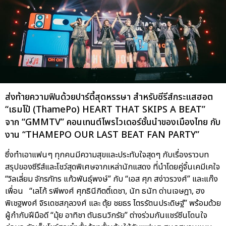
ส่งท้ายความฟินด้วยปาร์ตี้สุดหรรษา สำหรับซีรีส์กระแสฮอต
“เธมโป้ (ThamePo) HEART THAT SKIPS A BEAT”
จาก “GMMTV” คอนเทนต์โพรไวเดอร์ชั้นนำของเมืองไทย กับ
งาน “THAMEPO OUR LAST BEAT FAN PARTY”
ซึ่งทำเอาแฟนๆ ทุกคนมีความสุขและประทับใจสุดๆ กับเรื่องราวบท
สรุปของซีรีส์และโชว์สุดพิเศษจากเหล่านักแสดง ที่นำโดยคู่จิ้นเคมีเคใจ
“วิลเลี่ยม จักรภัทร แก้วพันธุ์พงษ์” กับ “เอส ศุภ สง่าวรวงศ์” และแก๊ง
เพื่อน “เลโก้ รพีพงศ์ ศุภธินีกิตติ์เดชา, นัท ธนัท ด่านเจษฎา, ฮง
พิเชฐพงศ์ จิรเดชสกุลวงศ์ และ ตุ้ย ชยธร ไตรรัตนประดิษฐ์” พร้อมด้วย
ผู้กำกับฝีมือดี “มุ้ย อาทิชา ตันธนวิกรัย” ต่างร่วมกันแชร์ซีนโดนใจ