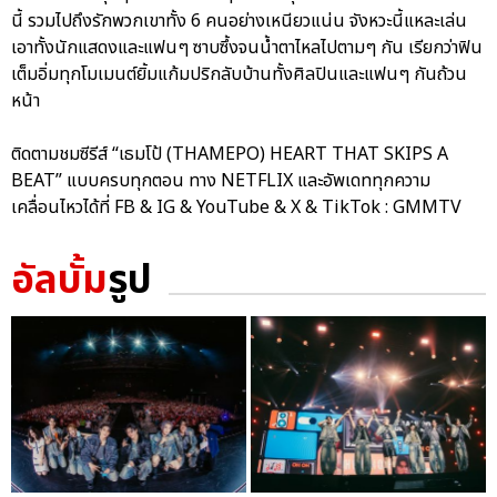
นี้ รวมไปถึงรักพวกเขาทั้ง 6 คนอย่างเหนียวแน่น จังหวะนี้แหละเล่น
เอาทั้งนักแสดงและแฟนๆ ซาบซึ้งจนน้ำตาไหลไปตามๆ กัน เรียกว่าฟิน
เต็มอิ่มทุกโมเมนต์ยิ้มแก้มปริกลับบ้านทั้งศิลปินและแฟนๆ กันถ้วน
หน้า
ติดตามชมซีรีส์ “เธมโป้ (THAMEPO) HEART THAT SKIPS A
BEAT” แบบครบทุกตอน ทาง NETFLIX และอัพเดททุกความ
เคลื่อนไหวได้ที่ FB & IG & YouTube & X & TikTok : GMMTV
อัลบั้ม
รูป