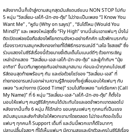
หลังจากนั้นก็เข้าสู่ความสนุกสุดมันส์แดนซ์แบบ NON STOP ไปกับ
5 หนุ่ม “วิลเลี่ยม-เลโก้-นัท-ฮง-ตุ้ย” ไม่ว่าจะเป็นเพลง “I Know You
Want Me” , “หูดับ (Why on says)” , “จีบได้ไหม (Would You
Mind?)” และ เพลงใหม่สุดซึ้ง “Fly High” งานนี้เล่นเอาแฟนๆ นั่งไม่
ติดเปิดแฟลชมือถือส่องไฟโยกตามจังหวะอย่างคึกคัก แล้วพักเบรกกับ
เรื่องราวความสนุกหลังกองถ่ายที่ได้พิธีกรอารมณ์ดี “เลโอ โซสเซย์” ซึ่ง
ร่วมแสดงในซีรีส์เรื่องนี้ด้วยมาขยี้เติมเต็มโมเมนต์ดีๆ ด้วยการเชิญ
เหล่านักแสดง “วิลเลี่ยม-เอส-เลโก้-นัท-ฮง-ตุ้ย” และผู้กำกับฯ “มุ้ย
อาทิชา” ขึ้นเวทีมาพูดคุยกันอย่างสนุกสนาน ก่อนจะนำทุกคนไปชมซี
รีส์ตอนสุดท้ายพร้อมๆ กัน และต่อด้วยโชว์ของ “วิลเลี่ยม-เอส” ที่
ถ่ายทอดอารมณ์บอกผ่านความรู้สึกของทั้งคู่เพื่อมอบให้แฟนๆ กับ
เพลง “ระหว่างทาง (Good Time)” รวมไปถึงเพลง “แค่เรียกหา (Call
My Name)” ที่ 6 หนุ่ม “วิลเลี่ยม-เอส-“เลโก้-นัท-ฮง-ตุ้ย” ก็ตั้งใจ
มอบให้แฟนๆ คนดูซีรีส์ทุกคนได้ประทับใจและจดจำพวกเขาตลอดไป
หลังจากนั้นทั้ง 6 หนุ่ม ก็ได้กล่าว ขอบคุณแฟนๆ ทุกคนที่เป็นแรง
สนับสนุนและส่งกำลังใจให้พวกเขามาโดยตลอด ไม่ว่าจะเกิดอะไรขึ้น
แฟนๆ ทุกคนก็ Support เต็มที่ และวันนี้พวกเขาก็ดีใจมากๆ
ปลาบปลื้มใจสุดๆ ที่ได้เห็นแฟนๆ มีความสุขและรักตัวละครในซีรีส์เรื่อง