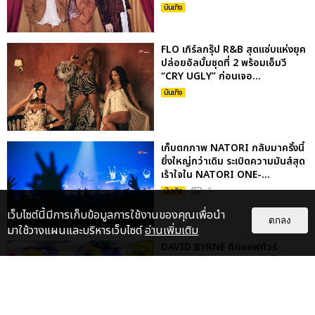
บันเทิง
FLO เกิร์ลกรุ๊ป R&B สุดแซ่บแห่งยุค
ปล่อยอัลบั้มชุดที่ 2 พร้อมเอ็มวี
“CRY UGLY” ก่อนเจอ...
บันเทิง
เก็บตกภาพ NATORI กลับมาครั้งนี้
ยิ่งใหญ่กว่าเดิม ระเบิดความมันส์สุด
เร้าใจใน NATORI ONE-...
บันเทิง
: 5
เว็บไซต์นี้มีการเก็บข้อมูลการใช้งานของคุณเพื่อนำ
ตกลง
มาใช้วางแผนและบริหารเว็บไซต์
อ่านเพิ่มเติม
DAVID BYRNE คิกออฟทัวร์
คอนเสิร์ตในเอเชีย แฟนชาวไทยเจอ
กัน 10 ส.ค.นี้
บันเทิง