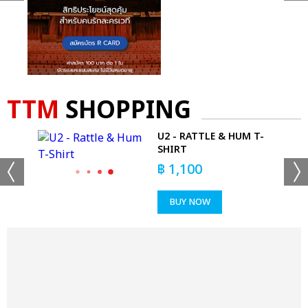
TTM
SHOPPING
AP
U2 - RATTLE & HUM T-
SHIRT
฿
1,100
BUY NOW