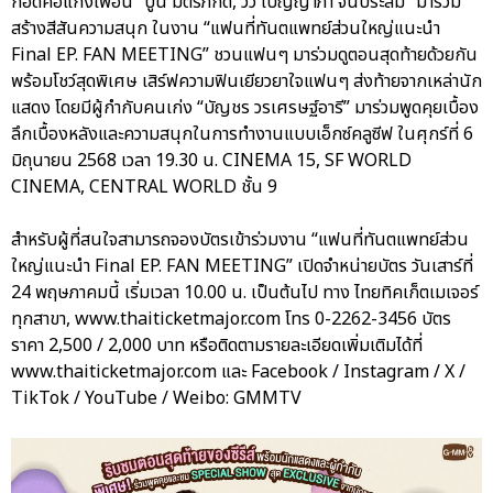
กอดคอแก๊งเพื่อน “ปูน มิตรภักดี, วิว เบญญาภา จีนประสม” มาร่วม
สร้างสีสันความสนุก ในงาน “แฟนที่ทันตแพทย์ส่วนใหญ่แนะนำ
Final EP. FAN MEETING” ชวนแฟนๆ มาร่วมดูตอนสุดท้ายด้วยกัน
พร้อมโชว์สุดพิเศษ เสิร์ฟความฟินเยียวยาใจแฟนๆ ส่งท้ายจากเหล่านัก
แสดง โดยมีผู้กำกับคนเก่ง “บัญชร วรเศรษฐ์อารี” มาร่วมพูดคุยเบื้อง
ลึกเบื้องหลังและความสนุกในการทำงานแบบเอ็กซ์คลูซีฟ ในศุกร์ที่ 6
มิถุนายน 2568 เวลา 19.30 น. CINEMA 15, SF WORLD
CINEMA, CENTRAL WORLD ชั้น 9
สำหรับผู้ที่สนใจสามารถจองบัตรเข้าร่วมงาน “แฟนที่ทันตแพทย์ส่วน
ใหญ่แนะนำ Final EP. FAN MEETING” เปิดจำหน่ายบัตร วันเสาร์ที่
24 พฤษภาคมนี้ เริ่มเวลา 10.00 น. เป็นต้นไป ทาง ไทยทิคเก็ตเมเจอร์
ทุกสาขา, www.thaiticketmajor.com โทร 0-2262-3456 บัตร
ราคา 2,500 / 2,000 บาท หรือติดตามรายละเอียดเพิ่มเติมได้ที่
www.thaiticketmajor.com และ Facebook / Instagram / X /
TikTok / YouTube / Weibo: GMMTV