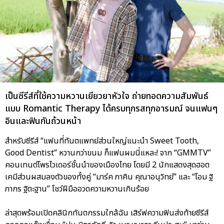
เป็นซีรีส์ที่ใช้ความหวานเยียวยาหัวใจ ถ่ายทอดความสัมพันธ์
แบบ Romantic Therapy ได้ครบทุกรสทุกอารมณ์ จนแฟนๆ
อินและฟินกันถ้วนหน้า
สำหรับซีรีส์ “แฟนที่ทันตแพทย์ส่วนใหญ่แนะนำ Sweet Tooth,
Good Dentist” หวานกว่าขนม ก็แฟนผมนี่แหละ! จาก “GMMTV”
คอนเทนต์โพรไวเดอร์ชั้นนำของเมืองไทย โดยมี 2 นักแสดงสุดฮอต
เคมีส่วนผสมลงตัวของทั้งคู่ “มาร์ค ภาคิน คุณาอนุวิทย์” และ “โอม ฐิ
ภากร ฐิตะฐาน” โชว์ฝีมืออวดความหวานเกินร้อย
ล่าสุดพร้อมเปิดคลินิกทันตกรรมใกล้ฉัน เสิร์ฟความฟินส่งท้ายซีรีส์