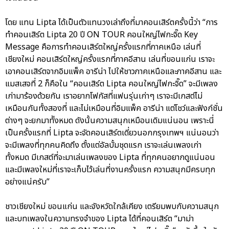
โดย แทน Lipta ได้เป็นตัวแทนวงเล่าถึงที่มาคอนเสิร์ตครั้งนี้ว่า “การ
ทำคอนเสิร์ต Lipta 20 ปี ON TOUR คอนใหญ่ไฟกะจิ๊ด Key
Message คือการทำคอนเสิร์ตใหญ่ครั้งแรกที่ภาคเหนือ เล่นที่
เชียงใหม่ คอนเสิร์ตใหญ่ครั้งแรกที่ภาคอีสาน เล่นที่ขอนแก่น เราจะ
เอาคอนเสิร์ตจากอิมแพ็ค อารีน่า ไปให้ชาวภาคเหนือและภาคอีสาน และ
แมสเสจที่ 2 ก็คือใน “คอนเสิร์ต Lipta คอนใหญ่ไฟกะจิ๊ด” จะมีเพลง
เก่ามาร้องด้วยกัน เราอยากโฟกัสที่แฟนรุ่นเก่าๆ เราจะมีเกสต์ไม่
เหมือนกันทั้งสองที่ และไม่เหมือนที่อิมแพ็ค อารีน่า แต่โชว์และฟังก์ชั่น
ต่างๆ จะยกมาทัังหมด ดังนั้นความสนุกเหมือนเดิมแน่นอน เพราะนี่
เป็นครั้งแรกที่ Lipta จะจัดคอนเสิร์ตเดี่ยวนอกกรุงเทพฯ แน่นอนว่า
จะมีเพลงที่ทุกคนคิดถึง ตั้งแต่อัลบั้มชุดแรก เราจะเล่นเพลงเก่า
ทั้งหมด มีเกสต์ที่จะมาเล่นเพลงของ Lipta ที่ทุกคนอยากดูแน่นอน
และมีเพลงใหม่ที่เราจะเก็บไว้เล่นที่งานครั้งแรก ความสนุกมีครบทุก
อย่างแน่ครับ”
ชาวเชียงใหม่ ขอนแก่น และจังหวัดใกล้เคียง เตรียมพบกับความสนุก
และบทเพลงในความทรงจำของ Lipta ได้ที่คอนเสิร์ต “มาม่า