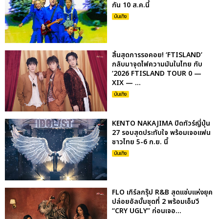
กัน 10 ส.ค.นี้
บันเทิง
สิ้นสุดการรอคอย! ‘FTISLAND’
กลับมาจุดไฟความมันในไทย กับ
‘2026 FTISLAND TOUR 0 —
XIX — ...
บันเทิง
KENTO NAKAJIMA ปิดทัวร์ญี่ปุ่น
27 รอบสุดประทับใจ พร้อมเจอแฟน
ชาวไทย 5-6 ก.ย. นี้
บันเทิง
FLO เกิร์ลกรุ๊ป R&B สุดแซ่บแห่งยุค
ปล่อยอัลบั้มชุดที่ 2 พร้อมเอ็มวี
“CRY UGLY” ก่อนเจอ...