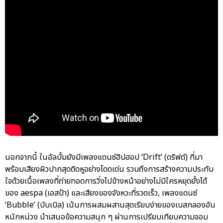
นอกจากนี้ ในอัลบั้มยังมีเพลงแดนซ์ฮิปฮอป ‘Drift’ (ดริฟต์) ที่มา
พร้อมเสียงผิวปากสุดติดหูอย่างโดดเด่น รวมถึงการสร้างความประทับ
ใจด้วยเนื้อเพลงที่ถ่ายทอดการวิ่งไปข้างหน้าอย่างไม่มีใครหยุดยั้งได้
ของ aespa (เอสป้า) และเสียงของจังหวะที่รวดเร็ว, เพลงแดนซ์
‘Bubble’ (บับเบิล) เน้นการผสมผสานสุดเรียบง่ายของเบสกลองอัน
หนักหน่วง นำเสนอข้อความสนุก ๆ ผ่านการเปรียบเทียบความจอม