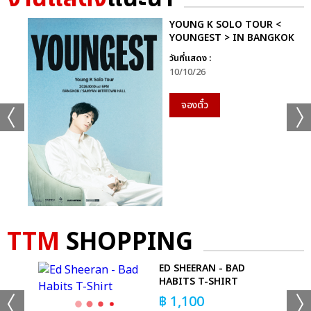
YOUNG K SOLO TOUR <
YOUNGEST > IN BANGKOK
วันที่แสดง :
10/10/26
จองตั๋ว
TTM
SHOPPING
ทั้งนี้ aespa (เอสป้า) เปิดฉากเวิลด์ทัวร์คอนเสิร์ตครั้งที่สามอย่างยิ่ง
OUR
ED SHEERAN - BAD
ใหญ่ ‘2025 aespa LIVE TOUR - SYNK : aeXIS LINE -’ เมื่อวันที่
HABITS T-SHIRT
29-31 สิงหาคมที่ผ่านมา ณ KSPO DOME กรุงโซล ประเทศ
฿
1,100
เกาหลีใต้ และเตรียมกลับมาสร้างความสนุกให้กับแฟนคลับชาวไทยใน