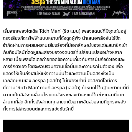
เริ่มจากเพลงไตเติล ‘Rich Man’ (ริช แมน) เพลงแดนซ์ที่มีจุดเด่นอยู่
ตรงเสียงกีตาร์ไฟฟ้าแบบหยาบที่ดึงดูดผู้ฟัง นำเสนอพลังอันไร้ขีด
จำกัดผ่านการผสมผสานเสียงร้องที่มีเอกลักษณ์ของแต่ละสมาชิกเข้า
กับท็อปไลน์ที่ติดหูและเสียงของวงดนตรีที่เปลี่ยนแปลงอย่างหลาก
หลาย เนื้อเพลงไตเติลถ่ายทอดข้อความเกี่ยวกับการนับถือตัวเองและ
การรักตัวเอง โดยจะรวบรวมความเชื่อมั่นและความรักในตัวเอง เพื่อ
แสดงให้เห็นถึงเสน่ห์แห่งความมั่นใจและความเป็นอิสระซึ่งเป็น
เอกลักษณ์ของ aespa (เอสป้า) ไม่เพียงเท่านี้ มิวสิกวิดีโอมีการ
ตีความ ‘Rich Man’ ตามที่ aespa (เอสป้า) กำหนดไว้ในฐานะตัวตนที่มี
ความเป็นอิสระ เคลื่อนไหวตามจังหวะของตัวเองแม้ในช่วงเวลาที่ยาก
ลำบากที่สุด อีกทั้งยังสะกดทุกสายตาด้วยภาพอันสวยงามที่ดูทรงพลัง
ทั้งการไล่ล่ารถยนต์และการแข่งขันรักบี้