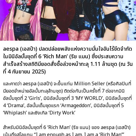
aespa (เอสป้า) ปลดปล่อยพลังแห่งความมั่นใจอันไร้ขีดจำกัด
ในมินิอัลบั้มชุดที่ 6 ‘Rich Man’ (ริช แมน) ซึ่งประสบความ
สำเร็จสร้างสถิติมียอดสั่งซื้อล่วงหน้าทะลุ 1.11 ล้านชุด (ณ วัน
ที่ 4 กันยายน 2025)
และคาดว่า aespa (เอสป้า) จะขึ้นแท่น Million Seller (หรือศิลปินที่
มียอดจำหน่ายอัลบั้มทะลุล้านชุด) ติดต่อกันเป็นครั้งที่ 7 ต่อจากมินิ
อัลบั้มชุดที่ 2 ‘Girls’, มินิอัลบั้มชุดที่ 3 ‘MY WORLD’, มินิอัลบั้มชุดที่
4 ‘Drama’, อัลบั้มเต็มชุดแรก ‘Armageddon’, มินิอัลบั้มชุดที่ 5
‘Whiplash’ และซิงเกิล ‘Dirty Work’
สำหรับมินิอัลบั้มชุดที่ 6 ‘Rich Man’ (ริช แมน) ของ aespa (เอสป้า)
เน้นถึงสโลแกน “I am enough as I am. I am a ‘Rich Man’”