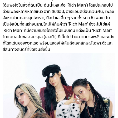
(ฉันพอใจในสิ่งที่ฉันเป็น ฉันนี่แหละคือ ‘Rich Man’) โดยประกอบไป
ด้วยเพลงหลากหลายแนว อาทิ ฮิปฮอป, อาร์แอนด์บีอันชวนฝัน, เพลง
จังหวะปานกลางสุดไพเราะ, ป็อป และอื่น ๆ รวมทั้งหมด 6 เพลง นับ
เป็นอัลบั้มที่จะสร้างนิยามใหม่ให้กับคำว่า ‘Rich Man’ ซึ่งจะไม่ใช่แค่
‘Rich Man’ ที่มีความหมายโดยทั่วไปแบบเดิม แต่จะเป็น ‘Rich Man’
ในแบบฉบับของ aespa (เอสป้า) ที่เต็มไปด้วยความทรงพลังและพลัง
ที่โดดเด่นของพวกเธอ พร้อมแสดงให้เห็นถึงเอกลักษณ์เฉพาะตัวและ
สีสันทางดนตรีที่ชัดเจนยิ่งขึ้น