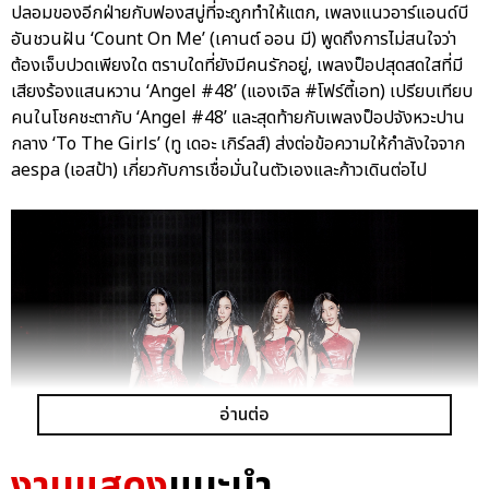
ปลอมของอีกฝ่ายกับฟองสบู่ที่จะถูกทำให้แตก, เพลงแนวอาร์แอนด์บี
อันชวนฝัน ‘Count On Me’ (เคานต์ ออน มี) พูดถึงการไม่สนใจว่า
ต้องเจ็บปวดเพียงใด ตราบใดที่ยังมีคนรักอยู่, เพลงป็อปสุดสดใสที่มี
เสียงร้องแสนหวาน ‘Angel #48’ (แองเจิล #โฟร์ตี้เอท) เปรียบเทียบ
คนในโชคชะตากับ ‘Angel #48’ และสุดท้ายกับเพลงป็อปจังหวะปาน
กลาง ‘To The Girls’ (ทู เดอะ เกิร์ลส์) ส่งต่อข้อความให้กำลังใจจาก
aespa (เอสป้า) เกี่ยวกับการเชื่อมั่นในตัวเองและก้าวเดินต่อไป
อ่านต่อ
งานแสดง
แนะนำ