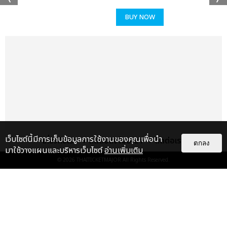
คอนเสิร์ต ‘2025 aespa LIVE TOUR - SYNK : aeXIS LINE - in
BUY NOW
BANGKOK’ (ทูเธาซันด์ทเวนตี้ไฟว์ เอสป้า ไลฟ์ ทัวร์ - ซิงก์ : เอ็กซิส
ไลน์ - อิน แบงค็อก) วันเสาร์ที่ 15 พฤศจิกายน 2025 เวลา 18:00 น.
และวันอาทิตย์ที่ 16 พฤศจิกายน 2025 เวลา 16:00 น. ณ อิมแพ็ค อารี
น่า
เว็บไซต์นี้มีการเก็บข้อมูลการใช้งานของคุณเพื่อนำ
เกี่ยวกับเรา
ติดต่อลงโฆษณา
ติดต่อเรา
ตกลง
มาใช้วางแผนและบริหารเว็บไซต์
อ่านเพิ่มเติม
© 2026
THAITICKETMAJOR
All Rights Reserved.
เรื่อง
แนะนำ
AESPA ปล่อยอัลบั้มเต็มชุดที่ 2
‘LEMONADE’ พิสูจน์การเติบโตด้าน