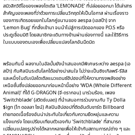
สมิวสิกวิดีโอของเพลงไตเติล ‘LEMONADE’ ที่ปล่อยออกมา ได้เล่าสาร
สำคัญของเพลงที่ว่าด้วยการเปลี่ยนวิกฤตให้เป็นโอกาส ผ่านเรื่องราว
ของการเกิดรอยแยกในโลกคู่ขนานของ aespa (เอสป้า) จาก
‘Lemon Bug’ ที่กลิ้งเข้ามา จนนำไปสู่การเปิดออกของ P.O.S หรือ
ประตูเชื่อมมิติ โดยสมาชิกจะเดินทางข้ามผ่านช่องทางนี้ และใช้วิธีการ
ในแบบของตนเองเพื่อเปลี่ยนแปลงโลกอันมืดมิด
พร้อมกันนี้ ผลงานในอัลบั้มยังนำเสนอเคมีพิเศษระหว่าง aespa (เอ
สป้า) กับศิลปินระดับโลกได้อย่างน่าสนใจ ไม่ว่าจะเป็นซิงเกิลพรี-รีลิส
และหนึ่งในดับเบิลไตเติลแนวแดนซ์ฮิปฮอปที่ให้ความทรงพลังอย่าง
เหนือชั้นซึ่งปล่อยออกมาก่อนหน้านี้อย่าง ‘WDA (Whole Different
Animal)’ ที่ได้ G-DRAGON (จี-ดรากอน) มาร่วมร้อง, เพลง
‘Switchblade’ (สวิตช์เบลด) ที่นำเสนอการร่วมงานกับ Ty Dolla
$ign (ไท ดอลลา ไซน์) ศิลปินฮิปฮอปที่ติดอันดับชาร์ต Billboard
ถ่ายทอดเนื้อร้องอันน่าประทับใจเกี่ยวกับความยืดหยุ่นและความ
แข็งแกร่ง โดยเปรียบเทียบตัวเองกับ 'Switchblade' ที่สามารถ
เปลี่ยนแปลงรูปร่างได้หลากหลายเพื่อให้เข้ากับสถานการณ์ต่าง ๆ และ