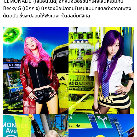
‘LEMONADE’ (เลมอนเนด) อีกหนึ่งเวอร์ชันที่เผยเสน่ห์ร่วมกับ
Becky G (เบ็กกี จี) นักร้องป็อปลาตินในรูปแบบที่แตกต่างจากเพลง
ต้นฉบับ ซึ่งจะปล่อยให้ฟังเฉพาะในอัลบั้มดิจิทัล