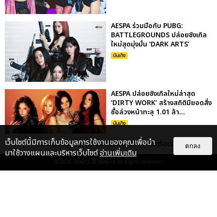
AESPA ร่วมมือกับ PUBG:
BATTLEGROUNDS ปล่อยซิงเกิล
ใหม่สุดมุ่งมั่น ‘DARK ARTS’
บันเทิง
AESPA ปล่อยซิงเกิลใหม่ล่าสุด
‘DIRTY WORK’ สร้างสถิติมียอดสั่ง
ซื้อล่วงหน้าทะลุ 1.01 ล้า...
บันเทิง
เว็บไซต์นี้มีการเก็บข้อมูลการใช้งานของคุณเพื่อนำ
เกี่ยวกับเรา
ติดต่อลงโฆษณา
ติดต่อเรา
ตกลง
มาใช้วางแผนและบริหารเว็บไซต์
อ่านเพิ่มเติม
AESPA คัมแบ็กครองชาร์ตทั่วโลก
© 2026
THAITICKETMAJOR
All Rights Reserved.
ออกจากกรอบเดิม ๆ ด้วยมินิอัลบั้ม
ชุดที่ 5 ‘WHIPLASH’
บันเทิง