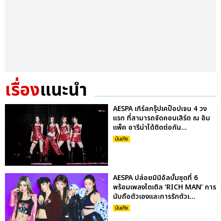
เรื่อง
แนะนำ
AESPA เกิร์ลกรุ๊ปเคป็อปเจน 4 วง
แรก ที่สามารถจัดคอนเสิร์ต ณ อิม
แพ็ค อารีน่าได้ติดต่อกัน...
บันเทิง
AESPA ปล่อยมินิอัลบั้มชุดที่ 6
พร้อมเพลงไตเติล ‘RICH MAN’ การ
นับถือตัวเองและการรักตัวเ...
บันเทิง