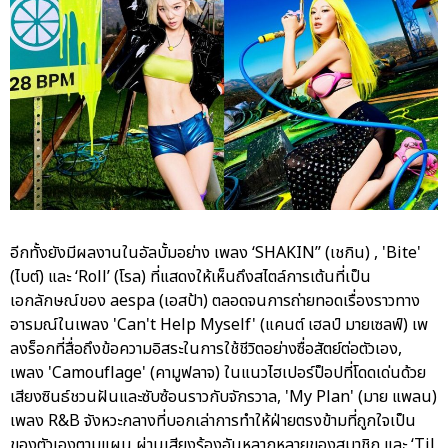
อีกทั้งยังมีผลงานในอัลบั้มอย่าง เพลง ‘SHAKIN’’ (เชกิน) , 'Bite'
(ไบต์) และ ‘Roll’ (โรล) ที่แสดงให้เห็นถึงสไตล์การเต้นที่เป็น
เอกลักษณ์ของ aespa (เอสป้า) ตลอดจนการถ่ายทอดเรื่องราวทาง
อารมณ์ในเพลง 'Can't Help Myself' (แคนต์ เฮลป์ มายเซลฟ์) เพ
ลงร็อกที่สื่อถึงข้อความอิสระในการใช้ชีวิตอย่างซื่อสัตย์ต่อตัวเอง,
เพลง 'Camouflage' (คามูฟลาจ) ในแนวไฮเปอร์ป็อปที่โดดเด่นด้วย
เสียงซินธ์ชวนฝันและซับซ้อนราวกับจักรวาล, 'My Plan' (มาย แพลน)
เพลง R&B จังหวะกลางที่บอกเล่าการทำให้ฝ่ายตรงข้ามที่ถูกใจเป็น
ของตัวเองตามแผน ผ่านเสียงร้องอันหลากหลายของสมาชิก และ ‘Til