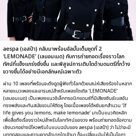
aespa (เอสป้า) กลับมาพร้อมอัลบั้มเต็มชุดที่ 2
‘LEMONADE’ (เลมอนเนด) กับการถ่ายทอดเรื่องราวโลก
ทัศน์ที่แข็งแกร่งยิ่งขึ้น และพิสูจน์การเติบโตด้านดนตรีที่กว้าง
ขวางขึ้นได้อย่างมีเอกลักษณ์เฉพาะตัว
ผ่าน 10 เพลงที่พร้อมจะดึงดูดผู้ฟังทั่วโลกด้วยเสน่ห์เสียงร้องในหลาก
หลายแนวเพลงและอารมณ์สำหรับเพลงไตเติล ‘LEMONADE’
(เลมอนเนด) เป็นเพลงแนวอิเล็กทรอนิกแดนซ์ที่มีเสียงซินธ์เบสอัน
ทรงพลังและทันสมัยชวนให้ติดหู โดยเนื้อเพลงได้หยิบยกสำนวน ‘If
life gives you lemons, make lemonade’ มาเป็นแนวคิดหลัก
เพื่อสื่อถึงเรื่องราวใหม่สำหรับโลกทัศน์ของวง พร้อมถ่ายทอดข้อความ
เชิงบวกอย่างมีไหวพริบในแบบฉบับของ aespa (เอสป้า) ว่า ไม่ว่าจะมี
บททดสอบและความยากลำบากใดเข้ามา ก็จะเปลี่ยนมันให้เป็นโอกา