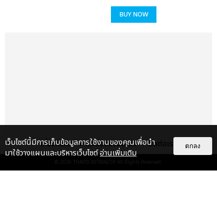
BUY NOW
เว็บไซต์นี้มีการเก็บข้อมูลการใช้งานของคุณเพื่อนำ
เกี่ยวกับเรา
ติดต่อลงโฆษณา
ติดต่อเรา
ตกลง
มาใช้วางแผนและบริหารเว็บไซต์
อ่านเพิ่มเติม
© 2026
THAITICKETMAJOR
All Rights Reserved.
เรื่อง
แนะนำ
MARIAH CAREY เตรียมระเบิดพลัง
เสียง พิเศษสำหรับแฟนตัวจริงรับ