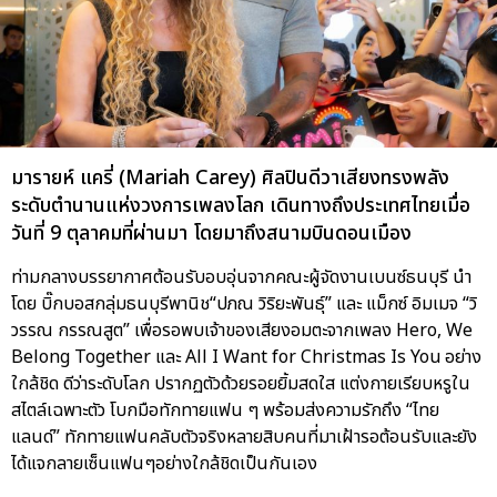
มารายห์ แครี่ (Mariah Carey) ศิลปินดีวาเสียงทรงพลัง
ระดับตำนานแห่งวงการเพลงโลก เดินทางถึงประเทศไทยเมื่อ
วันที่ 9 ตุลาคมที่ผ่านมา โดยมาถึงสนามบินดอนเมือง
ท่ามกลางบรรยากาศต้อนรับอบอุ่นจากคณะผู้จัดงานเบนซ์ธนบุรี นำ
โดย บิ๊กบอสกลุ่มธนบุรีพานิช“ปภณ วิริยะพันธุ์” และ แม็กซ์ อิมเมจ “วิ
วรรณ กรรณสูต” เพื่อรอพบเจ้าของเสียงอมตะจากเพลง Hero, We
Belong Together และ All I Want for Christmas Is You อย่าง
ใกล้ชิด ดีว่าระดับโลก ปรากฏตัวด้วยรอยยิ้มสดใส แต่งกายเรียบหรูใน
สไตล์เฉพาะตัว โบกมือทักทายแฟน ๆ พร้อมส่งความรักถึง “ไทย
แลนด์” ทักทายแฟนคลับตัวจริงหลายสิบคนที่มาเฝ้ารอต้อนรับและยัง
ได้แจกลายเซ็นแฟนๆอย่างใกล้ชิดเป็นกันเอง