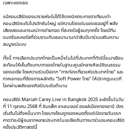
เฉพาะของเธอ
แม้คอนเสิร์ตของมารายห์จะไม่ได้ใช้เทคนิคตระการตาเทียบเท่า
คอนเสิร์ตระดับโปรดักชันใหญ่ แต่ความโดดเด่นของเธออยู่ที่ พลัง
เสียงสดและอารมณ์การถ่ายทอด ที่สะกดใจผู้ชมทุกครั้ง โดยมีทีม
ดนตรีและคอรัสที่ร่วมงานกับเธอมานานกว่าสิบปีมาร่วมเสริมความ
สมบูรณ์แบบ
ทั้งนี้ การเลือกประเทศไทยเป็นหนึ่งในไม่กี่ประเทศที่ทัวร์นี้จะมาเยือน
สะท้อนให้เห็นถึงบทบาทของไทยในฐานะศูนย์กลางศิลปวัฒนธรรม
ของเอเชีย โดยความร่วมมือจาก “การท่องเที่ยวแห่งประเทศไทย” และ
ภาคเอกชนที่ต้องการผลักดัน “Soft Power ไทย” ให้ปรากฏบนเวที
โลกผ่านพลังของศิลปินระดับตำนาน
คอนเสิร์ต Mariah Carey Live in Bangkok 2025 จะจัดขึ้นในวัน
ที่ 11 ตุลาคม 2568 ที่ อิมแพ็ค ชาเลนเจอร์ ฮอลล์เมืองทองธานี บัตร
เริ่มต้นไม่ถึงหมื่นบาท โดยบางโซนถูกจองหมดตั้งแต่เปิดขายวันแรก
คาดว่าจะมีผู้ชมจากหลายประเทศในเอเชียเดินทางมาร่วมชมคอนเสิร์ต
ครั้งประวัติศาสตร์นี้