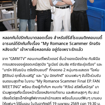
หลอกกันไปรักกันมาตลอดเรื่อง สำหรับซีรีส์โรแมนติกคอมเมดี้
อารมณ์ดีรักกันทั้งเรื่อง “My Romance Scammer รักจริง
หลังแต่ง” เข้าหาเพื่อหลอกล่อ อยู่ต่อเพราะรักแล้ว
จาก “GMMTV” คอนเทนต์โพรไวเดอร์ ชั้นนำของเมืองไทย กับฝีมือ
การแสดงของคู่ฮอตเคมีสุดปัง “จูเนียร์ ปณชัย ศรีอาริยะรุ่งเรือง” และ
“มาร์ค จิรันธนิน ตรัยรัตนยนต์” ที่กอดคอ 2 หนุ่มกระแสแรง “โอห์ม
ฐิติวัฒน์ ฤทธิ์ประเสริฐ” และ “ปูน มิตรภักดี” ชวนแฟนๆ จับโป๊ะร่วมรับ
ชมตอนสุดท้าย ในงาน “My Romance Scammer Final EP. FAN
MEETING” พร้อม ด้วยผู้กำกับฯ คนเก่ง “ศิวัจน์ สวัสดิ์มณีกุล” มา
ร่วมพูดคุยถึงเบื้องหน้าเบื้องหลังการทำงาน และพิเศษสุดๆ กับ สเป
เชียลโชว์สุดเอ็กซ์คลูซีฟจากเหล่านักแสดง พร้อมโมเมนต์ฟินๆ มามอบ
ให้แฟนๆ ได้อิ่มเอม ในวันอาทิตย์ที่ 19 เมษายน 2569 เวลา 19.30 น.