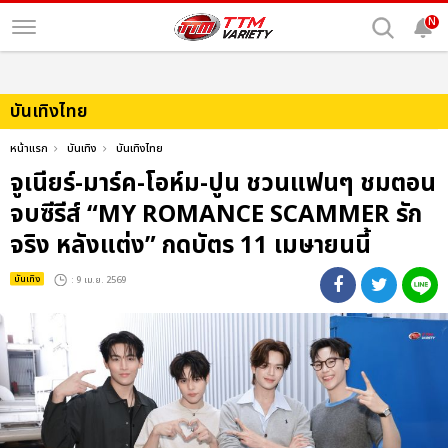
N
บันเทิงไทย
หน้าแรก
บันเทิง
บันเทิงไทย
จูเนียร์-มาร์ค-โอห์ม-ปูน ชวนแฟนๆ ชมตอน
จบซีรีส์ “MY ROMANCE SCAMMER รัก
จริง หลังแต่ง” กดบัตร 11 เมษายนนี้
บันเทิง
: 9 เม.ย. 2569