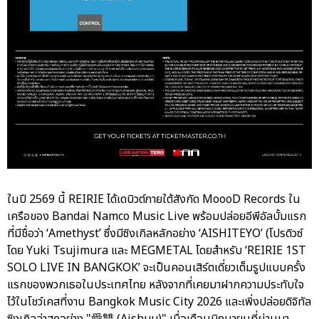
ในปี 2569 นี้ REIRIE ได้เดบิวต์ภายใต้สังกัด MoooD Records ใน
เครือของ Bandai Namco Music Live พร้อมปล่อยอีพีอัลบั้มแรก
ที่มีชื่อว่า ‘Amethyst’ ซึ่งมีซิงเกิลหลักอย่าง ‘AISHITEYO’ (โปรดิวซ์
โดย Yuki Tsujimura และ MEGMETAL โดยสำหรับ ‘REIRIE 1ST
SOLO LIVE IN BANGKOK’ จะเป็นคอนเสิร์ตเดี่ยวเต็มรูปแบบครั้ง
แรกของพวกเธอในประเทศไทย หลังจากที่เคยมาฝากความประทับใจ
ไว้ในโชว์เคสที่งาน Bangkok Music City 2026 และเพิ่งปล่อยดิจิทัล
ซิงเกิลล่าสุดอย่าง "愛讐 (Aishuu)" เมื่อเดือนมิถุนายนที่ผ่านมา