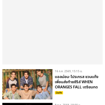
16 ก.ค. 2569, 15:15 น.
แอลม่อน-โปรเกรส ชวนแก๊ง
เพื่อนส่งท้ายซีรีส์ WHEN
ORANGES FALL เตรียมกด
บัตร 19 ก.ค.นี้
บันเทิง
9 ก.ค. 2569, 18:00 น.