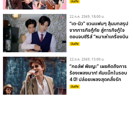
บันเทิง
22 ก.ค. 2569, 18:00 น.
“เต-นิว” ชวนแฟนๆ ลุ้นบทสรุป
จากภารกิจกู้ภัย สู่ภารกิจกู้ใจ
ตอนจบซีรีส์ “หมาเห่าเครื่องบิน
A DOG AND A PLANE” กด
บันเทิง
บัตร 25 ก.ค.นี้!
22 ก.ค. 2569, 15:00 น.
“กอล์ฟ พิชญะ” เผยคิดถึงการ
ร้องเพลงมาก! คัมแบ็กในรอบ
4 ปี! ปล่อยเพลงสุดคลั่งรัก
MARY JANE (MARRY ME)
บันเทิง