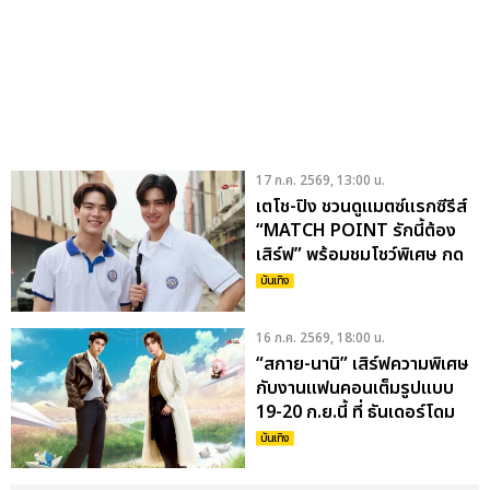
17 ก.ค. 2569, 13:00 น.
เตโช-ปิง ชวนดูแมตซ์แรกซีรีส์
“MATCH POINT รักนี้ต้อง
เสิร์ฟ” พร้อมชมโชว์พิเศษ กด
บัตร 19 ก.ค.นี้
บันเทิง
16 ก.ค. 2569, 18:00 น.
“สกาย-นานิ” เสิร์ฟความพิเศษ
กับงานแฟนคอนเต็มรูปแบบ
19-20 ก.ย.นี้ ที่ ธันเดอร์โดม
เมืองทองธานี
บันเทิง