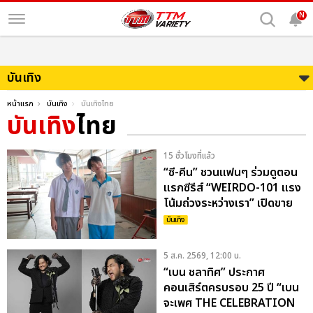
N
บันเทิง
หน้าแรก
บันเทิง
บันเทิงไทย
บันเทิง
ไทย
15 ชั่วโมงที่แล้ว
“ซี-คีน” ชวนแฟนๆ ร่วมดูตอน
แรกซีรีส์ “WEIRDO-101 แรง
โน้มถ่วงระหว่างเรา” เปิดขาย
บัตรพรุ่งนี้ 8 ส.ค.
บันเทิง
5 ส.ค. 2569, 12:00 น.
“เบน ชลาทิศ” ประกาศ
คอนเสิร์ตครบรอบ 25 ปี “เบน
จะเพศ THE CELEBRATION