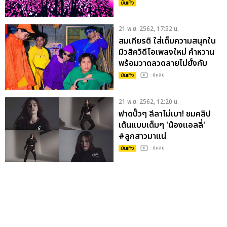
บันเทิง
21 พ.ย. 2562, 17:52 น.
สมเกียรติ ใส่เต็มความสนุกใน
มิวสิควิดีโอเพลงใหม่ คำหวาน
พร้อมวาดลวดลายไม่ยั้งกับ
คอสตูมสุดคัลเลอร์ฟูล
บันเทิง
: มีคลิป
21 พ.ย. 2562, 12:20 น.
ฟาดปั๊วๆ ลีลาไม่เบา! ชมคลิป
เต้นแบบเต็มๆ 'น้องแอลลี่'
#ลูกสาวมาแน่
บันเทิง
: มีคลิป