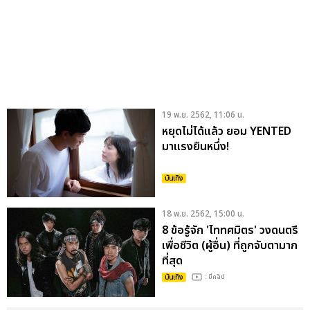
19 พ.ย. 2562, 11:06 น.
หยุดไม่ได้แล้ว ยอม YENTED
มาแรงยืนหนึ่ง!
บันเทิง
18 พ.ย. 2562, 15:00 น.
8 ข้อรู้จัก 'ไททศมิตร' วงดนตรี
เพื่อชีวิต (ผู้อื่น) ที่ถูกจับตามาก
ที่สุด
บันเทิง
: มีคลิป