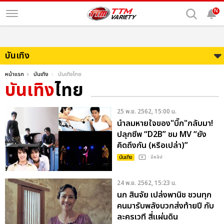
N
บันเทิง
หน้าแรก
บันเทิง
บันเทิงไทย
บันเทิง
ไทย
25 พ.ย. 2562, 15:00 น.
นำลมหายใจของ"บิ๊ก"กลับมา!
ปลุกชีพ “D2B” ชม MV “ยัง
คิดถึงกัน (หรือเปล่า)”
บันเทิง
: มีคลิป
24 พ.ย. 2562, 15:23 น.
นก สินจัย เปล่งพานิช ชวนทุก
คนมารับพลังบวกส่งท้ายปี กับ
ละครเวที สี่แผ่นดิน