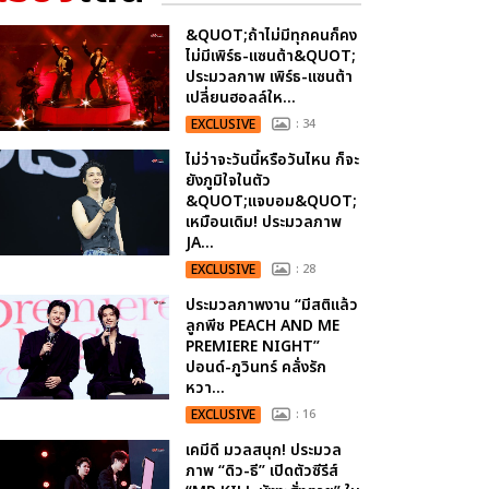
&QUOT;ถ้าไม่มีทุกคนก็คง
ไม่มีเพิร์ธ-แซนต้า&QUOT;
ประมวลภาพ เพิร์ธ-แซนต้า
เปลี่ยนฮอลล์ให...
EXCLUSIVE
: 34
ไม่ว่าจะวันนี้หรือวันไหน ก็จะ
ยังภูมิใจในตัว
&QUOT;แจบอม&QUOT;
เหมือนเดิม! ประมวลภาพ
JA...
EXCLUSIVE
: 28
ประมวลภาพงาน “มีสติแล้ว
ลูกพีช PEACH AND ME
PREMIERE NIGHT”
ปอนด์-ภูวินทร์ คลั่งรัก
หวา...
EXCLUSIVE
: 16
เคมีดี มวลสนุก! ประมวล
ภาพ “ดิว-ธี” เปิดตัวซีรีส์