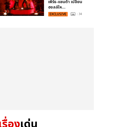
เพิร์ธ-แซนต้า เปลี่ยน
ฮอลล์ให...
EXCLUSIVE
: 34
เรื่อง
เด่น