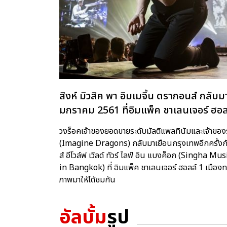
สิงห์ มิวสิค พา อิมเมจิ้น ดรากอนส์ กลับมา
มกราคม 2561 ที่อิมแพ็ค ชาเลนเจอร์ ฮอล
วงร็อคเจ้าของยอดขายระดับมัลติแพลทินัมและเจ้าขอ
(Imagine Dragons) กลับมาเยือนกรุงเทพอีกครั้งกับคอ
ส์ อีโวล์ฟ เวิลด์ ทัวร์ ไลฟ์ อิน แบงค็อก (Sing
in Bangkok) ที่ อิมแพ็ค ชาเลนเจอร์ ฮอลล์ 1 เมื
ภาพมาให้ได้ชมกัน
อัลบั้ม
รูป