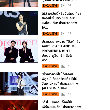
EXCLUSIVE
: 34
ไม่ว่าจะวันนี้หรือวันไหน ก็จะ
ยังภูมิใจในตัว "แจบอม"
เหมือนเดิม! ประมวลภาพ
JA...
EXCLUSIVE
: 28
ประมวลภาพงาน “มีสติแล้ว
ลูกพีช PEACH AND ME
PREMIERE NIGHT”
ปอนด์-ภูวินทร์ คลั่งรัก
หวา...
EXCLUSIVE
: 16
“ช่วงเวลาที่ไม่ได้เจอกัน
พิสูจน์แล้วว่ารักแท้จะไม่มี
วันจางหาย” ประมวลภาพ
JAEHYUN กับแฟน...
EXCLUSIVE
: 10
"ถ้าไม่มีทุกคนก็คงไม่มี
เพิร์ธ-แซนต้า" ประมวลภาพ