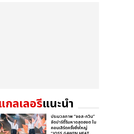
แกลเลอรี
แนะนำ
ประมวลภาพ “จอส-กวิน”
จัดปาร์ตี้ริมหาดสุดฮอต ใน
คอนเสิร์ตครั้งยิ่งใหญ่
“JOSS GAWIN HEAT ...