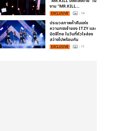
“MR.KILL มังงะสั่งตาย” ใน
งาน “MR.KILL...
EXCLUSIVE
: 14
ประมวลภาพค่ำคืนแห่ง
ความทรงจำของ ITZY และ
มิดจีไทย ในวันที่หัวใจส่อง
สว่างไปพร้อมกัน
EXCLUSIVE
: 11