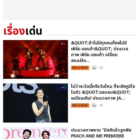
เรื่อง
เด่น
&QUOT;ถ้าไม่มีทุกคนก็คงไม่มี
เพิร์ธ-แซนต้า&QUOT; ประมวล
ภาพ เพิร์ธ-แซนต้า เปลี่ยน
ฮอลล์ให...
EXCLUSIVE
: 34
ไม่ว่าจะวันนี้หรือวันไหน ก็จะยังภูมิใจ
ในตัว &QUOT;แจบอม&QUOT;
เหมือนเดิม! ประมวลภาพ JA...
EXCLUSIVE
: 28
ประมวลภาพงาน “มีสติแล้วลูกพีช
PEACH AND ME PREMIERE