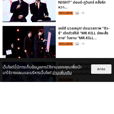
NIGHT” ปอนด์-ภูวินทร์ คลั่งรัก
หวา...
EXCLUSIVE
: 16
เคมีดี มวลสนุก! ประมวลภาพ “ดิว-
ธี” เปิดตัวซีรีส์ “MR.KILL มังงะสั่ง
ตาย” ในงาน “MR.KILL...
EXCLUSIVE
: 14
ประมวลภาพค่ำคืนแห่งความทรงจำ
เว็บไซต์นี้มีการเก็บข้อมูลการใช้งานของคุณเพื่อนำ
ของ ITZY และมิดจีไทย ในวันที่
ตกลง
มาใช้วางแผนและบริหารเว็บไซต์
อ่านเพิ่มเติม
หัวใจส่องสว่างไปพร้อมกัน
EXCLUSIVE
: 11