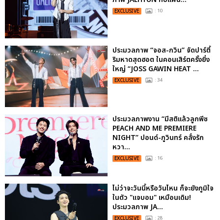
EXCLUSIVE
: 10
ประมวลภาพ “จอส-กวิน” จัดปาร์ตี้
ริมหาดสุดฮอต ในคอนเสิร์ตครั้งยิ่ง
ใหญ่ “JOSS GAWIN HEAT ...
EXCLUSIVE
: 34
ประมวลภาพงาน “มีสติแล้วลูกพีช
PEACH AND ME PREMIERE
NIGHT” ปอนด์-ภูวินทร์ คลั่งรัก
หวา...
EXCLUSIVE
: 16
ไม่ว่าจะวันนี้หรือวันไหน ก็จะยังภูมิใจ
ในตัว "แจบอม" เหมือนเดิม!
ประมวลภาพ JA...
EXCLUSIVE
: 28