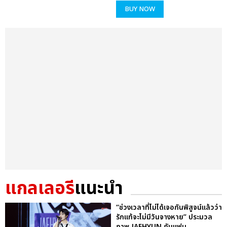
BUY NOW
แกลเลอรี
แนะนำ
“ช่วงเวลาที่ไม่ได้เจอกันพิสูจน์แล้วว่า
รักแท้จะไม่มีวันจางหาย” ประมวล
ภาพ JAEHYUN กับแฟน...