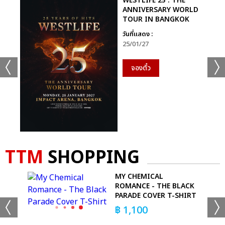
WESTLIFE 25 : THE
ANNIVERSARY WORLD
TOUR IN BANGKOK
วันที่แสดง :
25/01/27
จองตั๋ว
TTM
SHOPPING
MY CHEMICAL
GE
ROMANCE - THE BLACK
PARADE COVER T-SHIRT
฿
1,100