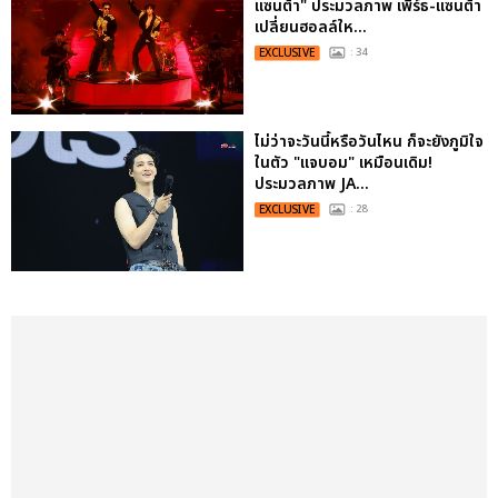
แซนต้า" ประมวลภาพ เพิร์ธ-แซนต้า
เปลี่ยนฮอลล์ให...
EXCLUSIVE
: 34
ไม่ว่าจะวันนี้หรือวันไหน ก็จะยังภูมิใจ
ในตัว "แจบอม" เหมือนเดิม!
ประมวลภาพ JA...
EXCLUSIVE
: 28