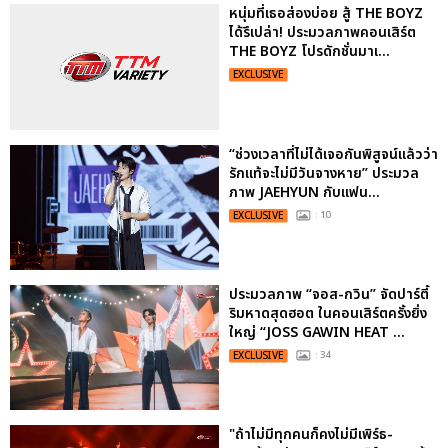
หนุ่มที่เธอส่องบ่อย สู้ THE BOYZ
ได้รึเปล่า! ประมวลภาพคอนเสิร์ต
THE BOYZ โปรดักชั่นมาเ...
EXCLUSIVE
“ช่วงเวลาที่ไม่ได้เจอกันพิสูจน์แล้วว่า
รักแท้จะไม่มีวันจางหาย” ประมวล
ภาพ JAEHYUN กับแฟน...
EXCLUSIVE
: 10
ประมวลภาพ “จอส-กวิน” จัดปาร์ตี้
ริมหาดสุดฮอต ในคอนเสิร์ตครั้งยิ่ง
ใหญ่ “JOSS GAWIN HEAT ...
EXCLUSIVE
: 34
"ถ้าไม่มีทุกคนก็คงไม่มีเพิร์ธ-