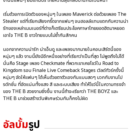
งานนี้แฟนๆ ยิ้มแก้มปริ โกยความสุขกลับบ้านกันถ้วนหน้า
เริ่มด้วยการเปิดตัวของหนุ่มๆ ในเพลง Maverick ต่อด้วยเพลง The
Stealer แต่ที่เรียกเสียงกรี๊ดจากแฟนๆ จนฮอลล์แทบแตกกับความน่า
รักของเหล่าเมมเบอร์ที่ต่างก็เตรียมประโยคภาษาไทยยอดฮิตมาหยอด
เอาใจ THE B ชาวไทยแบบไม่ซ้ำกันสักคน
นอกจากความน่ารัก น่าเอ็นดู และเพลงมากมายในคอนเสิร์ตนี้ของ
หนุ่มๆ แล้ว งานนี้ยังมีอีกหนึ่งอย่างที่เรียกว่าเป็นที่สุด ไม่พูดถึงไม่ได้
นั่นคือ Stage เพลง Checkmate ที่พวกเขาเคยโชว์ใน Road to
Kingdom รอบ Finale Live Comeback Stages เวิลด์ทัวร์ครั้งนี้
หนุ่มๆ จัดให้แฟนๆ ได้เห็นด้วยตาตัวเองกันแบบสดๆ บวกกับงานโป
รดักชั่น ที่อัดแน่นทั้งแสง สี และระบบเสียง ทำให้โชว์นี้ในความทรงจำ
ของ THE B สวยงามยิ่งขึ้น งานนี้ถ้าจะเรียกว่า THE BOYZ และ
THE B มาช่วยสร้างวันพิเศษร่วมกันก็คงไม่ผิด
อัลบั้ม
รูป