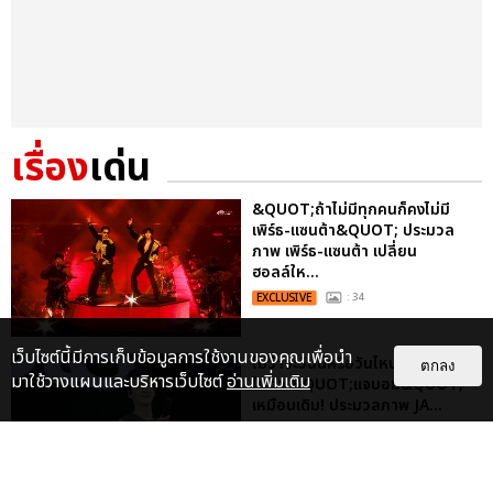
เรื่อง
เด่น
&QUOT;ถ้าไม่มีทุกคนก็คงไม่มี
เพิร์ธ-แซนต้า&QUOT; ประมวล
ภาพ เพิร์ธ-แซนต้า เปลี่ยน
ฮอลล์ให...
EXCLUSIVE
: 34
เว็บไซต์นี้มีการเก็บข้อมูลการใช้งานของคุณเพื่อนำ
ไม่ว่าจะวันนี้หรือวันไหน ก็จะยังภูมิใจ
ตกลง
มาใช้วางแผนและบริหารเว็บไซต์
อ่านเพิ่มเติม
ในตัว &QUOT;แจบอม&QUOT;
เหมือนเดิม! ประมวลภาพ JA...
EXCLUSIVE
: 28