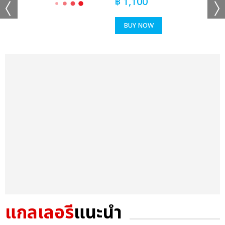
฿
1,100
BUY NOW
แกลเลอรี
แนะนำ