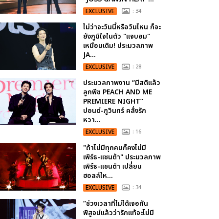
EXCLUSIVE
: 34
ไม่ว่าจะวันนี้หรือวันไหน ก็จะ
ยังภูมิใจในตัว "แจบอม"
เหมือนเดิม! ประมวลภาพ
JA...
EXCLUSIVE
: 28
ประมวลภาพงาน “มีสติแล้ว
ลูกพีช PEACH AND ME
PREMIERE NIGHT”
ปอนด์-ภูวินทร์ คลั่งรัก
หวา...
EXCLUSIVE
: 16
"ถ้าไม่มีทุกคนก็คงไม่มี
เพิร์ธ-แซนต้า" ประมวลภาพ
เพิร์ธ-แซนต้า เปลี่ยน
ฮอลล์ให...
EXCLUSIVE
: 34
“ช่วงเวลาที่ไม่ได้เจอกัน
พิสูจน์แล้วว่ารักแท้จะไม่มี