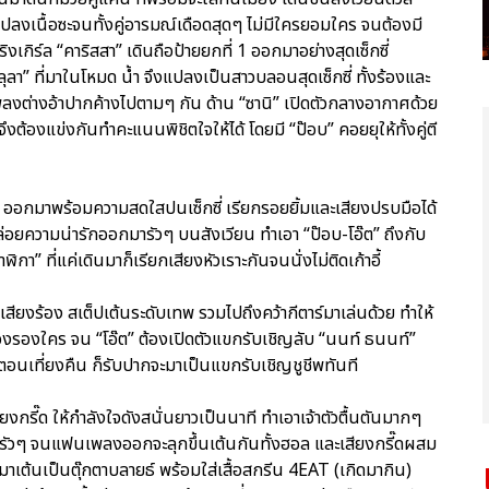
ปลงเนื้อซะจนทั้งคู่อารมณ์เดือดสุดๆ ไม่มีใครยอมใคร จนต้องมี
งเกิร์ล “คาริสสา” เดินถือป้ายยกที่ 1 ออกมาอย่างสุดเซ็กซี่
 “ลุลา” ที่มาในโหมด น้ำ จึงแปลงเป็นสาวบลอนสุดเซ็กซี่ ทั้งร้องและ
งต่างอ้าปากค้างไปตามๆ กัน ด้าน “ซานิ” เปิดตัวกลางอากาศด้วย
 จึงต้องแข่งกันทำคะแนนพิชิตใจให้ได้ โดยมี “ป๊อบ” คอยยุให้ทั้งคู่ตี
ลี่” ออกมาพร้อมความสดใสปนเซ็กซี่ เรียกรอยยิ้มและเสียงปรบมือได้
 มีแต่ปล่อยความน่ารักออกมารัวๆ บนสังเวียน ทำเอา “ป๊อบ-โอ๊ต” ถึงกับ
 ที่แค่เดินมาก็เรียกเสียงหัวเราะกันจนนั่งไม่ติดเก้าอี้
สียงร้อง สเต็ปเต้นระดับเทพ รวมไปถึงคว้ากีตาร์มาเล่นด้วย ทำให้
นสองรองใคร จน “โอ๊ต” ต้องเปิดตัวแขกรับเชิญลับ “นนท์ ธนนท์”
ตอนเที่ยงคืน ก็รับปากจะมาเป็นแขกรับเชิญชูชีพทันที
ยงกรี๊ด ให้กำลังใจดังสนั่นยาวเป็นนาที ทำเอาเจ้าตัวตื้นตันมากๆ
บๆ รัวๆ จนแฟนเพลงออกจะลุกขึ้นเต้นกันทั้งฮอล และเสียงกรี๊ดผสม
กมาเต้นเป็นตุ๊กตาบลายธ์ พร้อมใส่เสื้อสกรีน 4EAT (เกิดมากิน)