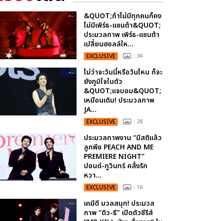
&QUOT;ถ้าไม่มีทุกคนก็คง
ไม่มีเพิร์ธ-แซนต้า&QUOT;
ประมวลภาพ เพิร์ธ-แซนต้า
เปลี่ยนฮอลล์ให...
EXCLUSIVE
: 34
ไม่ว่าจะวันนี้หรือวันไหน ก็จะ
ยังภูมิใจในตัว
&QUOT;แจบอม&QUOT;
เหมือนเดิม! ประมวลภาพ
JA...
EXCLUSIVE
: 28
ประมวลภาพงาน “มีสติแล้ว
ลูกพีช PEACH AND ME
PREMIERE NIGHT”
ปอนด์-ภูวินทร์ คลั่งรัก
หวา...
EXCLUSIVE
: 16
เคมีดี มวลสนุก! ประมวล
ภาพ “ดิว-ธี” เปิดตัวซีรีส์