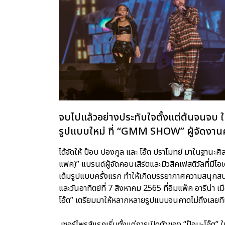
จบไปแล้วอย่างประทับใจตั้งแต่ต้นจนจบ 
รูปแบบใหม่ ที่ “GMM SHOW” ผู้จัดงานคอ
ได้จัดให้ ป๊อบ ปองกูล และ โอ๊ต ปราโมทย์ มาในฐานะ
แฟค)” แบรนด์ผู้จัดคอนเสิร์ตและมิวสิคเฟสติวัลที่มีไอเด
เต็มรูปแบบครั้งแรก ทำให้เกิดบรรยากาศความสนุกสนาน
และวันอาทิตย์ที่ 7 สิงหาคม 2565 ที่อิมแพ็ค อารีน่า เ
โอ๊ต” เตรียมมาให้หลากหลายรูปแบบจนคาดไม่ถึงเลยทีเด
เซอร์ไพรส์แรกเริ่มตั้งแต่การเปิดตัวของ “ป๊อบ-โอ๊ต” ใ