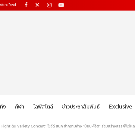
ทธิประโยชน์
เทิง
กีฬา
ไลฟ์สไตล์
ข่าวประชาสัมพันธ์
Exclusive
ight ตัน Variety Concert” โชว์ดี สนุก ขำกรามค้าง “ป๊อบ-โอ๊ต” ร่วมสร้างสรรค์โชว์แถ