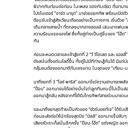
ฝีปากกันท่อนต่อท่อน ในเพลง แดงกับเขียว ที่เอามาแ
โปรโมเตอร์ “อาร์ต มารุต” มาช่วยแยกทัพ พร้อมเปิดตัวริ
ต้อนรับเข้าสู่สังเวียนเดือดอย่างเป็นทางการ เริ่มด้วย
เต้นกลางสายน้ำ ที่ตกลงมากลางฮอลล์ เล่นเอาแฟนเพล
ความร้อนแรงของไฟ ซึ่งทั้งคู่ต่างเป็นคู่จิ้นของ “โอ๊ต”
กัน
ก่อนจะหมดเวลาและเข้าสู่ยกที่ 2 “วี วิโอเลต และ แอล
ดังสนั่นตั้งแต่เมโลดี้ขึ้น ทั้งคู่ไม่มีทีท่าจะสู้กันได้
กลุ้มจนต้องออกมาตีกันเองแทน ในชุดของ “เทียน-นาฬิกา”
มาถึงยกที่ 3 “ไอซ์ พาริส” ออกมาโชว์ความสามารถพลังเ
“ป๊อบ” ออกมาข่มได้อย่างมั่นใจว่าลูกทีมคนนี้ไม่เป็
ออกมาสู้กลับ หลังจากที่ได้รับโทรศัพท์สายด่วนมาชวน
และมาถึงยกสุดท้ายเป็นคิวของ “ยัวร์บอยทีเจ” ได้รับเสี
ก่อนจะส่งต่อให้นักร้องสุดปัง “มิลลิ” ออกมาแร็ปสั
เสียงหัวเราะก็สนั่นอีกครั้ง “ป๊อบ-โอ๊ต” แต่งหญิง ออ