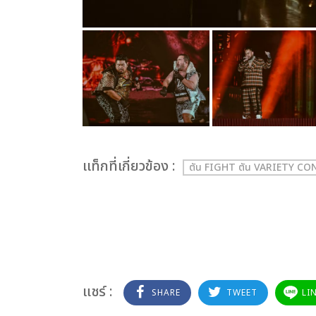
เเท็กที่เกี่ยวข้อง :
ตัน FIGHT ตัน VARIETY C
แชร์ :
SHARE
TWEET
LI