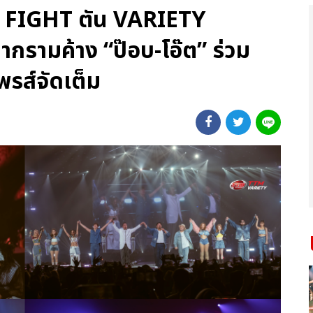
 FIGHT ตัน VARIETY
กรามค้าง “ป๊อบ-โอ๊ต” ร่วม
พรส์จัดเต็ม