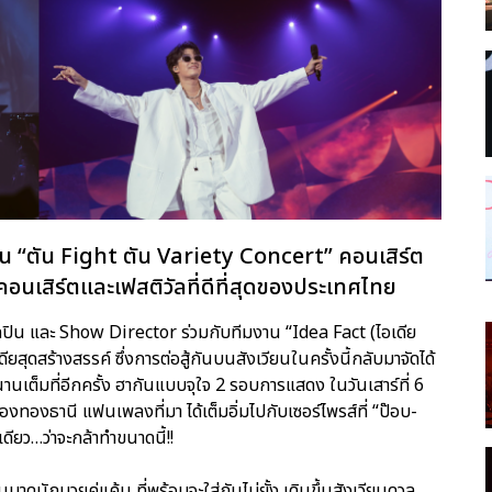
ใน “ตัน Fight ตัน Variety Concert” คอนเสิร์ต
นเสิร์ตและเฟสติวัลที่ดีที่สุดของประเทศไทย
ศิลปิน และ Show Director ร่วมกับทีมงาน “Idea Fact (ไอเดีย
ียสุดสร้างสรรค์ ซึ่งการต่อสู้กันบนสังเวียนในครั้งนี้กลับมาจัดได้
เต็มที่อีกครั้ง ฮากันแบบจุใจ 2 รอบการแสดง ในวันเสาร์ที่ 6
มืองทองธานี แฟนเพลงที่มา ได้เต็มอิ่มไปกับเซอร์ไพรส์ที่ “ป๊อบ-
ียว…ว่าจะกล้าทำขนาดนี้!!
นมาดนักมวยคู่แค้น ที่พร้อมจะใส่กันไม่ยั้ง เดินขึ้นสังเวียนดวล