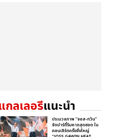
แกลเลอรี
แนะนำ
ประมวลภาพ “จอส-กวิน”
จัดปาร์ตี้ริมหาดสุดฮอต ใน
คอนเสิร์ตครั้งยิ่งใหญ่
“JOSS GAWIN HEAT ...