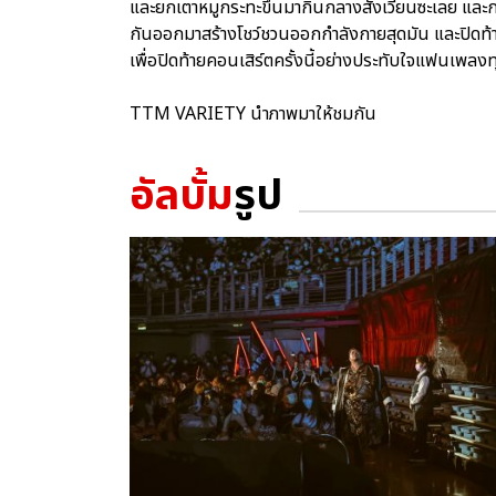
และยกเตาหมูกระทะขึ้นมากินกลางสังเวียนซะเลย และการ
กันออกมาสร้างโชว์ชวนออกกำลังกายสุดมัน และปิดท้ายด
เพื่อปิดท้ายคอนเสิร์ตครั้งนี้อย่างประทับใจแฟนเพล
TTM VARIETY นำภาพมาให้ชมกัน
อัลบั้ม
รูป