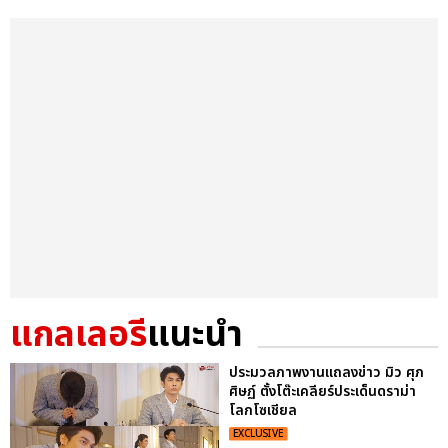
แกลเลอรี
แนะนำ
ประมวลภาพงานแถลงข่าว มิว ศุภ
ศิษฏ์ ตั้งโต๊ะเคลียร์ประเด็นดราม่า
โลกโซเชียล
EXCLUSIVE