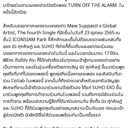
มาไทยร่วมงานแถลงข่าวเปิดตัวเพลง TURN OFF THE ALARM ใน
ครั้งนี้อีกด้วย
สำหรับบรรยากาศของงานแถลงข่าว Mew Suppasit x Global
Artist, The Fourth Single ที่จัดขึ้นในวันที่ 23 ตุลาคม 2565 ณ
ชั้น2 ICONSIAM Park ก็คึกคักและเต็มไปด้วยบรรดาแฟนคลับทั้ง
ของ มิว ศุภศิษฏ์ และ SUHO ที่ต่างก็ตื่นเต้นและอยากจะร่วมชม
บรรยากาศของงานแถลงข่าวในวันนี้ และในเวลาประมาณ 17.00น.
พิธีกร ดีเจโด่ง ศิระ ก็ได้กล่าวต้อนรับทุกคนเข้าสู่งานแถลงข่าวอย่าง
เป็นทางการ และเริ่มอุ่นเครื่องด้วยการเชิญ มิว ศุภศิษฏ์ ขึ้นมาร่วมพูด
คุยถึงที่มาที่ไปของเพลงนี้ พูดคุยถึงเนื้อหาของเพลง และศิลปินที่มา
ร่วม Collab ในเพลงนี้ จากนั้นก็ถึงช่วงเวลาสำหรับแขกรับเชิญสุด
พิเศษที่งานนี้เจ้าตัวบินมาร่วมงานด้วยตัวเอง ได้แก่ SUHO EXO ขึ้น
มาร่วมพูดคุยถึงการทำงานร่วมกันในเพลงนี้ รวมถึงการมีส่วนร่วมใน
การทำงาน พร้อมเล่าความรู้สึกที่ได้มาร่วมงานกัน ซึ่งทั้ง มิว ศุภศิษฏ์
และ SUHO ก็ได้ร่วมพูดคุยกันอย่างสนุกสนานเป็นกันเอง ก่อนจะเข้า
สู่ช่วงเปิดตัว มิวสิควีดีโอให้ร่วมชมพร้อมกันเป็นครั้งแรก