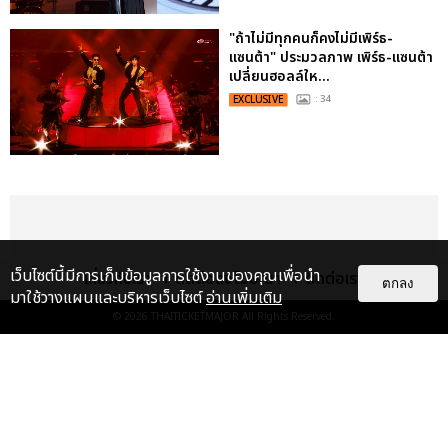
"ถ้าไม่มีทุกคนก็คงไม่มีเพิร์ธ-
แซนต้า" ประมวลภาพ เพิร์ธ-แซนต้า
เปลี่ยนฮอลล์ให...
EXCLUSIVE
: 34
เว็บไซต์นี้มีการเก็บข้อมูลการใช้งานของคุณเพื่อนำ
เกี่ยวกับเรา
ติดต่อลงโฆษณา
ติดต่อเรา
ตกลง
มาใช้วางแผนและบริหารเว็บไซต์
อ่านเพิ่มเติม
© 2026
THAITICKETMAJOR
All Rights Reserved.