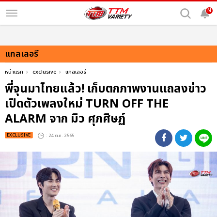
N
แกลเลอรี
หน้าแรก
exclusive
แกลเลอรี
พี่จุนมาไทยแล้ว! เก็บตกภาพงานแถลงข่าว
เปิดตัวเพลงใหม่ TURN OFF THE
ALARM จาก มิว ศุภศิษฏ์
EXCLUSIVE
: 24 ต.ค. 2565