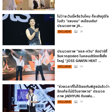
ไม่ว่าจะวันนี้หรือวันไหน ก็จะยังภูมิใจ
ในตัว "แจบอม" เหมือนเดิม!
ประมวลภาพ JA...
EXCLUSIVE
: 28
ประมวลภาพ “จอส-กวิน” จัดปาร์ตี้
ริมหาดสุดฮอต ในคอนเสิร์ตครั้งยิ่ง
ใหญ่ “JOSS GAWIN HEAT ...
EXCLUSIVE
: 34
“ช่วงเวลาที่ไม่ได้เจอกันพิสูจน์แล้วว่า
รักแท้จะไม่มีวันจางหาย” ประมวล
ภาพ JAEHYUN กับแฟน...
EXCLUSIVE
: 10