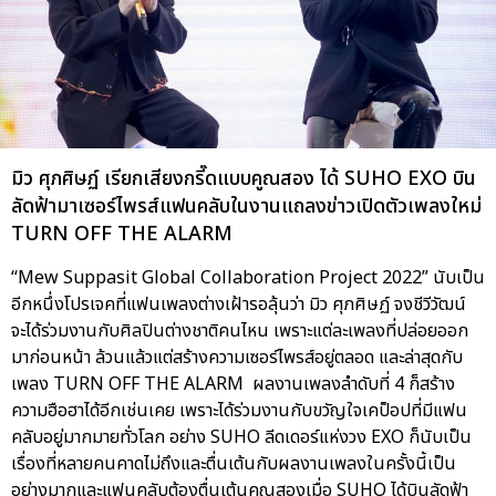
มิว ศุภศิษฏ์ เรียกเสียงกรี๊ดแบบคูณสอง ได้ SUHO EXO บิน
ลัดฟ้ามาเซอร์ไพรส์แฟนคลับในงานแถลงข่าวเปิดตัวเพลงใหม่
TURN OFF THE ALARM
“Mew Suppasit Global Collaboration Project 2022” นับเป็น
อีกหนึ่งโปรเจคที่แฟนเพลงต่างเฝ้ารอลุ้นว่า มิว ศุภศิษฏ์ จงชีวีวัฒน์
จะได้ร่วมงานกับศิลปินต่างชาติคนไหน เพราะแต่ละเพลงที่ปล่อยออก
มาก่อนหน้า ล้วนแล้วแต่สร้างความเซอร์ไพรส์อยู่ตลอด และล่าสุดกับ
เพลง TURN OFF THE ALARM ผลงานเพลงลำดับที่ 4 ก็สร้าง
ความฮือฮาได้อีกเช่นเคย เพราะได้ร่วมงานกับขวัญใจเคป็อปที่มีแฟน
คลับอยู่มากมายทั่วโลก อย่าง SUHO ลีดเดอร์แห่งวง EXO ก็นับเป็น
เรื่องที่หลายคนคาดไม่ถึงและตื่นเต้นกับผลงานเพลงในครั้งนี้เป็น
อย่างมากและแฟนคลับต้องตื่นเต้นคูณสองเมื่อ SUHO ได้บินลัดฟ้า