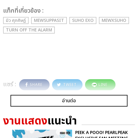
เเท็กที่เกี่ยวข้อง :
มิว ศุภศิษฏ์
MEWSUPPASIT
SUHO EXO
MEWXSUHO
TURN OFF THE ALARM
แชร์ :
SHARE
TWEET
LINE
อ่านต่อ
งานแสดง
แนะนำ
PEEK A POOO! PEARLPEAK