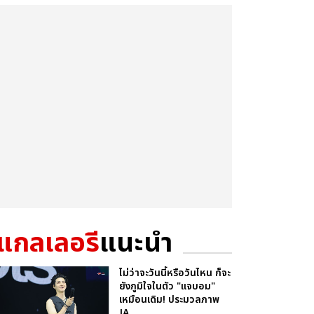
แกลเลอรี
แนะนำ
ไม่ว่าจะวันนี้หรือวันไหน ก็จะ
ยังภูมิใจในตัว "แจบอม"
เหมือนเดิม! ประมวลภาพ
JA...