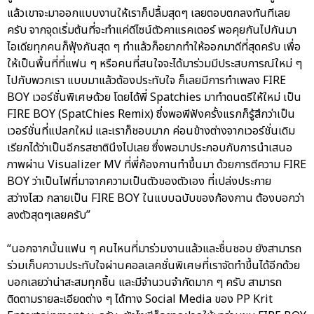
แล้วเขาจะมาออกแบบงานให้เราก็ปลื้มสุดๆ เลยตอบตกลงทันทีเลย
ครับ จากจุดเริ่มต้นที่จะทำแค่ดีไซน์ตัวคาแรคเตอร์ พอคุยกันไปกันมา
ไอเดียทุกคนก็ฟุ้งกันสุด ๆ ทำแล้วก็อยากทำให้ออกมาดีที่สุดครับ เพื่อ
ให้เป็นพื้นที่ที่แฟน ๆ หรือคนที่สนใจจะได้มาร่วมมีประสบการณ์ใหม่ ๆ
ไปกับพวกเรา แบบมาแล้วต้องประทับใจ ก็เลยมีการทำเพลง FIRE
BOY เวอร์ชั่นพิเศษด้วย โดยได้พี่ Spatchies มาทำดนตรีให้ใหม่ เป็น
FIRE BOY (SpatChies Remix) ซึ่งพอพีฟังครั้งแรกก็รู้สึกว่าเป็น
เวอร์ชั่นที่แปลกใหม่ และเราก็ชอบมาก ค่อนข้างต่างจากเวอร์ชั่นเดิม
เรียกได้ว่าเป็นอีกรสชาตินึงไปเลย ซึ่งพอมาประกอบกับการนำเสนอ
ภาพผ่าน Visualizer MV ที่พี่ก้องกานทำขึ้นมา ด้วยการตีความ FIRE
BOY ว่าเป็นไฟที่มาจากความเป็นตัวของตัวเอง ที่เปล่งประกาย
สว่างไสว กลายเป็น FIRE BOY ในแบบฉบับของก้องกาน ต้องบอกว่า
ลงตัวสุดๆเลยครับ”
“นอกจากนั้นแฟน ๆ คนไหนที่มาร่วมงานแล้วและชื่นชอบ ยังสามารถ
ร่วมเก็บความประทับใจผ่านคอลเลคชั่นพิเศษที่เราจัดทำขึ้นได้อีกด้วย
บอกเลยว่าน่าสะสมทุกชิ้น และมีจำนวนจำกัดมาก ๆ ครับ สามารถ
ติดตามรายละเอียดต่าง ๆ ได้ทาง Social Media ของ PP Krit