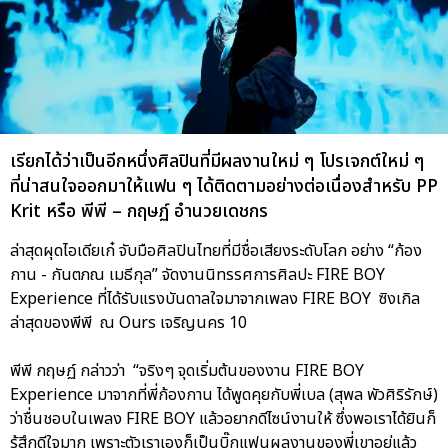
เรียกได้ว่าเป็นอีกหนึ่งศิลปินที่มีผลงานใหม่ ๆ โปรเจกต์ใหม่ ๆ
ที่น่าสนใจออกมาให้แฟน ๆ ได้ติดตามอย่างต่อเนื่องสำหรับ PP
Krit หรือ พีพี – กฤษฏ์ อำนวยเดชกร
ล่าสุดผุดไอเดียเก๋ จับมือศิลปินไทยที่มีชื่อเสียงระดับโลก อย่าง “ก้อง
กาน - กันตภณ เมธีกุล” จัดงานนิทรรศการศิลปะ FIRE BOY
Experience ที่ได้รับแรงบันดาลใจมาจากเพลง FIRE BOY ซิงเกิล
ล่าสุดของพีพี ณ Ours เจริญนคร 10
พีพี กฤษฏ์ กล่าวว่า “จริงๆ จุดเริ่มต้นของงาน FIRE BOY
Experience มาจากที่พี่ก้องกาน ได้พูดคุยกับพี่เบล (สุพล พัวศิริรักษ์)
ว่าชื่นชอบในเพลง FIRE BOY แล้วอยากดีไซน์งานให้ ซึ่งพอเราได้ยินก็
รู้สึกดีใจมาก เพราะตัวเราเองก็เป็นบิ๊กแฟนผลงานของพี่เขาอยู่แล้ว