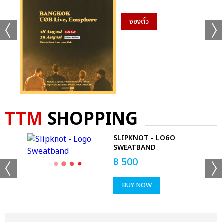
จองตั๋ว
TTM
SHOPPING
SLIPKNOT - LOGO
CK
SWEATBAND
฿
500
BUY NOW