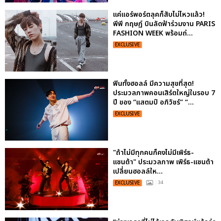
แค่แอร์พอร์ตลุคก็สับไม่ไหวแล้ว!
พีพี กฤษฏ์ บินลัดฟ้าร่วมงาน PARIS
FASHION WEEK พร้อมถ่...
EXCLUSIVE
ฟินทั้งฮอลล์ มีความสุขที่สุด!
ประมวลภาพคอนเสิร์ตใหญ่ในรอบ 7
ปี ของ “แสตมป์ อภิวัชร์” “...
EXCLUSIVE
"ถ้าไม่มีทุกคนก็คงไม่มีเพิร์ธ-
แซนต้า" ประมวลภาพ เพิร์ธ-แซนต้า
เปลี่ยนฮอลล์ให...
EXCLUSIVE
: 34