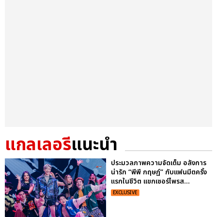
แกลเลอรี
แนะนำ
ประมวลภาพความจัดเต็ม อลังการ
น่ารัก “พีพี กฤษฏ์” กับแฟนมีตครั้ง
แรกในชีวิต แขกเซอร์ไพรส...
EXCLUSIVE