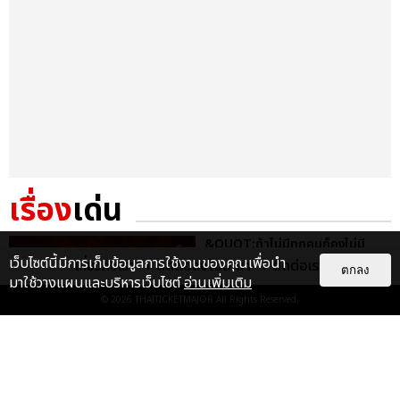
เรื่อง
เด่น
&QUOT;ถ้าไม่มีทุกคนก็คงไม่มี
เพิร์ธ-แซนต้า&QUOT; ประมวล
เว็บไซต์นี้มีการเก็บข้อมูลการใช้งานของคุณเพื่อนำ
เกี่ยวกับเรา
ติดต่อลงโฆษณา
ติดต่อเรา
ตกลง
ภาพ เพิร์ธ-แซนต้า เปลี่ยน
มาใช้วางแผนและบริหารเว็บไซต์
อ่านเพิ่มเติม
ฮอลล์ให...
© 2026
THAITICKETMAJOR
All Rights Reserved.
EXCLUSIVE
: 34
ไม่ว่าจะวันนี้หรือวันไหน ก็จะยังภูมิใจ
ในตัว &QUOT;แจบอม&QUOT;