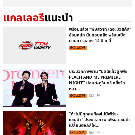
แกลเลอรี
แนะนำ
พร้อมแล้ว! “พิษสวาท เดอะมิวสิคัล”
ซ้อมหนัก นับถอยหลัง พร้อมเปิด
ม่านการแสดง 14 มิ.ย.นี้
EXCLUSIVE
ประมวลภาพงาน “มีสติแล้วลูกพีช
PEACH AND ME PREMIERE
NIGHT” ปอนด์-ภูวินทร์ คลั่งรัก
หวา...
EXCLUSIVE
: 16
"ถ้าไม่มีทุกคนก็คงไม่มีเพิร์ธ-
แซนต้า" ประมวลภาพ เพิร์ธ-แซนต้า
เปลี่ยนฮอลล์ให...
EXCLUSIVE
: 34