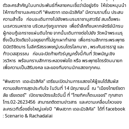
ตัวละครสำคัญในบทประพันธ์ที่หลายคนเชื่อว่ามีอยู่จริง ให้ช่วยหนุนนำ
ให้การทำงานละครเวที “พิษสวาท เดอะมิวสิคัล” มีความราบรื่น ประสบ
ความสำเร็จ ก่อนจะเดินทางไปยังพระบรมราชานุสาวรีย์ สมเด็จพระ
นเรศวรมหาราช บริเวณทุ่งภูเขาทอง เพื่อรำลึกถึงมหากษัตริย์นักรบ
ผู้กอบกู้เอกราชแผ่นดินไทย จากนั้นเดินทางต่อไปยัง วัดหน้าพระเมรุ
ซึ่งเป็นวัดเดียวในอยุธยาที่ไม่ถูกเผาทำลาย เพื่อกราบสักการะพระพุทธ
นิมิตวิชิตมาร โมลีศรีสรรเพชญ์บรมไตรโลกนาถ , พระคันธารราฐ และ
ท้าวเวสสุวรรณ ก่อนจะปิดท้ายทัวร์บุญครั้งนี้กันที่ วัดพนัญเชิง
วรวิหาร พร้อมกราบสักการะหลวงพ่อโต หรือ พระพุทธไตรรัตนนายก
เพื่อความเป็นสิริมงคล และของทีมงานนักแสดงทุกคน.
“พิษสวาท เดอะมิวสิคัล” เตรียมเปิดม่านการแสดงให้ผู้ชมได้สัมผัส
ความอลังการสุดประทับใจ ในวันที่ 14 มิถุนายนนี้ ณ “เมืองไทยรัชดา
ลัย เธียเตอร์” เปิดขายบัตรแล้ววันนี้ ที่ “ไทยทิคเก็ตเมเจอร์” ทุกสาขา
โทร.02-2623456 สามารถติดตามข่าวสาร และความเคลื่อนไหวของ
ละครเวทีเรื่องยิ่งใหญ่แห่งปี “พิษสวาท เดอะมิวสิคัล” ได้ที่ facebook
: Scenario & Rachadalai