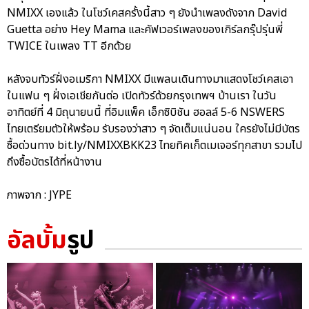
NMIXX เองแล้ว ในโชว์เคสครั้งนี้สาว ๆ ยังนำเพลงดังจาก David
Guetta อย่าง Hey Mama และคัฟเวอร์เพลงของเกิร์ลกรุ๊ปรุ่นพี่
TWICE ในเพลง TT อีกด้วย
หลังจบทัวร์ฝั่งอเมริกา NMIXX มีแพลนเดินทางมาแสดงโชว์เคสเอา
ในแฟน ๆ ฝั่งเอเชียกันต่อ เปิดทัวร์ด้วยกรุงเทพฯ บ้านเรา ในวัน
อาทิตย์ที่ 4 มิถุนายนนี้ ที่อิมแพ็ค เอ็กซิบิชัน ฮอลล์ 5-6 NSWERS
ไทยเตรียมตัวให้พร้อม รับรองว่าสาว ๆ จัดเต็มแน่นอน ใครยังไม่มีบัตร
ซื้อด่วนทาง bit.ly/NMIXXBKK23 ไทยทิคเก็ตเมเจอร์ทุกสาขา รวมไป
ถึงซื้อบัตรได้ที่หน้างาน
ภาพจาก : JYPE
อัลบั้ม
รูป