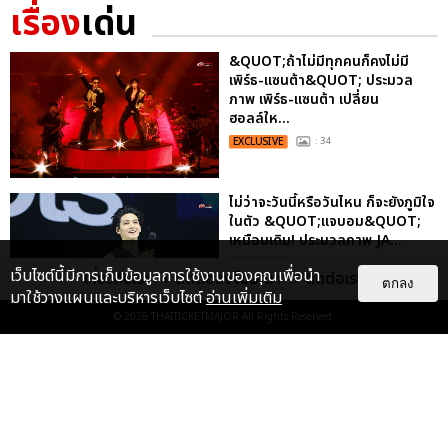
เรื่อง
เด่น
&QUOT;ถ้าไม่มีทุกคนก็คงไม่มี
เพิร์ธ-แซนต้า&QUOT; ประมวล
ภาพ เพิร์ธ-แซนต้า เปลี่ยน
ฮอลล์ให...
EXCLUSIVE
: 34
ไม่ว่าจะวันนี้หรือวันไหน ก็จะยังภูมิใจ
ในตัว &QUOT;แจบอม&QUOT;
เหมือนเดิม! ประมวลภาพ JA...
EXCLUSIVE
: 28
เว็บไซต์นี้มีการเก็บข้อมูลการใช้งานของคุณเพื่อนำ
เกี่ยวกับเรา
ติดต่อลงโฆษณา
ติดต่อเรา
ตกลง
มาใช้วางแผนและบริหารเว็บไซต์
อ่านเพิ่มเติม
© 2026
THAITICKETMAJOR
All Rights Reserved.
ประมวลภาพงาน “มีสติแล้วลูกพีช
PEACH AND ME PREMIERE
NIGHT” ปอนด์-ภูวินทร์ คลั่งรัก
หวา...
EXCLUSIVE
: 16