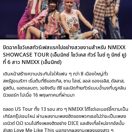
ปิดฉากโชว์เคสทัวร์เฟสแรกไปอย่างสวยงามสำหรับ NMIXX
SHOWCASE TOUR
(เอ็นมิกซ์ โชว์เคส ทัวร์ ไนซ์ ทู มิกซ์ ยู)
ที่ 6 สาว NMIXX (เอ็นมิกซ์)
เดินหน้าสร้างความประทับใจให้แฟน ๆ กว่า 8 เมืองใหญ่ทั่ว
สหรัฐอเมริกา เริ่มต้นที่ซีแอตเทิล, ซาน โฮเซ่, ลอส แองเจลิส, ดัลลาส,
ฮูสตัน, แอตแลนตา, วอชิงตัน ดีซี และปิดท้ายทัวร์แบบฉ่ำมงที่บรูคลิน
นิวยอร์ก ไปเมื่อ 16 พฤษภาคมที่ผ่านมา
ตลอด US Tour ทั้ง 13 รอบ สาว ๆ NMIXX ได้โชว์เอเนอร์จี้ความเป็น
เกิร์ลกรุ๊ปเจนใหม่ ผ่านผลงานเพลงฮิตของพวกเธอไม่ว่าจะเป็นเพลง
เดบิวต์ O.O รวมไปถึงเพลงฮิตอย่าง DICE และซิงเกิ้ลใหม่จากอัลบั้ม
ล่าสุด Love Me Like This นอกจากผลงานเพลงของสาว ๆ