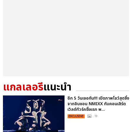
แกลเลอรี
แนะนำ
อีก 5 วันเจอกัน!!! เปิดภาพโชว์สุดจึ้ง
จากอินชอน NMIXX กับคอนเสิร์ต
เวิลด์ทัวร์ครั้งแรก พ...
EXCLUSIVE
: 19