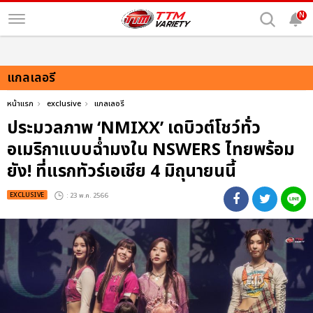
N
แกลเลอรี
หน้าแรก
exclusive
แกลเลอรี
ประมวลภาพ ‘NMIXX’ เดบิวต์โชว์ทั่ว
อเมริกาแบบฉ่ำมงใน NSWERS ไทยพร้อม
ยัง! ที่แรกทัวร์เอเชีย 4 มิถุนายนนี้
EXCLUSIVE
: 23 พ.ค. 2566