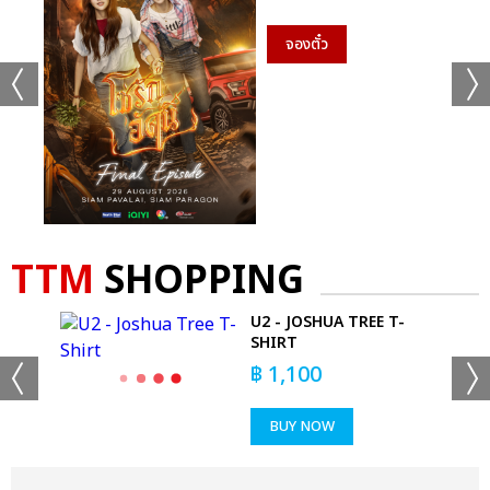
จองตั๋ว
TTM
SHOPPING
78
U2 - JOSHUA TREE T-
SHIRT
฿
1,100
BUY NOW