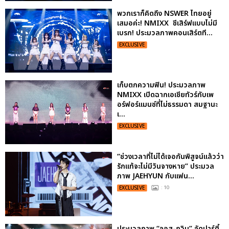
พวกเราก็คิดถึง NSWER ไทยอยู่
เสมอค่ะ! NMIXX ชีเสิร์ฟแบบไม่มี
เบรก! ประมวลภาพคอนเสิร์ตที...
EXCLUSIVE
เก็บตกความฟิน! ประมวลภาพ
NMIXX เปิดฉากเอเชียทัวร์กับเพ
อร์ฟอร์แมนซ์ที่ไม่ธรรมดา สมฐานะ
เ...
EXCLUSIVE
“ช่วงเวลาที่ไม่ได้เจอกันพิสูจน์แล้วว่า
รักแท้จะไม่มีวันจางหาย” ประมวล
ภาพ JAEHYUN กับแฟน...
EXCLUSIVE
: 10
ประมวลภาพ “จอส-กวิน” จัดปาร์ตี้