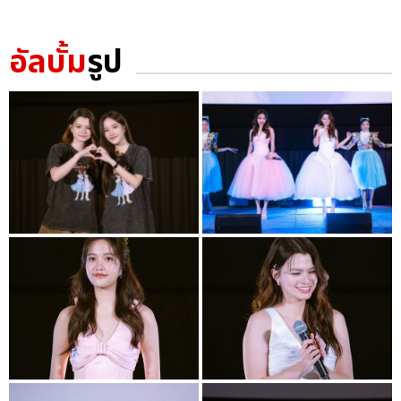
อัลบั้ม
รูป