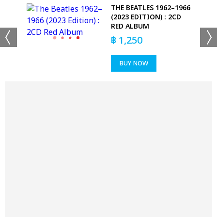
ER
THE BEATLES 1962–1966
(2023 EDITION) : 2CD
T
RED ALBUM
฿
1,250
BUY NOW