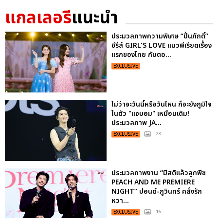
แกลเลอรี
แนะนำ
ประมวลภาพความพิเศษ “ปิ่นภักดิ์”
ซีรีส์ GIRL'S LOVE แนวพีเรียดเรื่อง
แรกของไทย กับตอ...
EXCLUSIVE
ไม่ว่าจะวันนี้หรือวันไหน ก็จะยังภูมิใจ
ในตัว "แจบอม" เหมือนเดิม!
ประมวลภาพ JA...
EXCLUSIVE
: 28
ประมวลภาพงาน “มีสติแล้วลูกพีช
PEACH AND ME PREMIERE
NIGHT” ปอนด์-ภูวินทร์ คลั่งรัก
หวา...
EXCLUSIVE
: 16