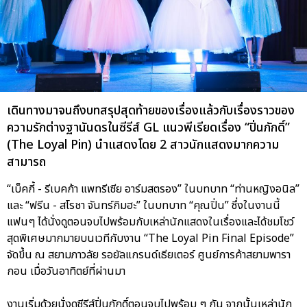
เดินทางมาจนถึงบทสรุปสุดท้ายของเรื่องแล้วกับเรื่องราวของ
ความรักต่างฐานันดรในซีรีส์ GL แนวพีเรียดเรื่อง “ปิ่นภักดิ์”
(The Loyal Pin) นำแสดงโดย 2 สาวนักแสดงมากความ
สามารถ
“เบ็คกี้ - รีเบคก้า แพทรีเซีย อาร์มสตรอง” ในบทบาท “ท่านหญิงอนิล”
และ “ฟรีน - สโรชา จันทร์กิมฮะ” ในบทบาท “คุณปิ่น” ซึ่งในงานนี้
แฟนๆ ได้นั่งดูตอนจบไปพร้อมกับเหล่านักแสดงในเรื่องและได้ชมโชว์
สุดพิเศษมากมายบนเวทีกับงาน “The Loyal Pin Final Episode”
จัดขึ้น ณ สยามภาวลัย รอยัลแกรนด์เธียเตอร์ ศูนย์การค้าสยามพารา
กอน เมื่อวันอาทิตย์ที่ผ่านมา
งานเริ่มด้วยนั่งดูซีรีส์ปิ่นภักดิ์ตอนจบไปพร้อม ๆ กัน จากนั้นเหล่านัก