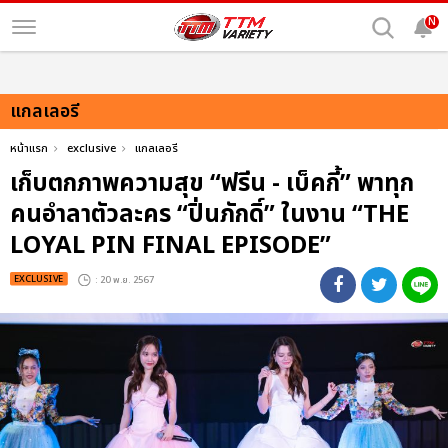
N
แกลเลอรี
หน้าแรก
exclusive
แกลเลอรี
เก็บตกภาพความสุข “ฟรีน - เบ็คกี้” พาทุก
คนอำลาตัวละคร “ปิ่นภักดิ์” ในงาน “THE
LOYAL PIN FINAL EPISODE”
EXCLUSIVE
: 20 พ.ย. 2567