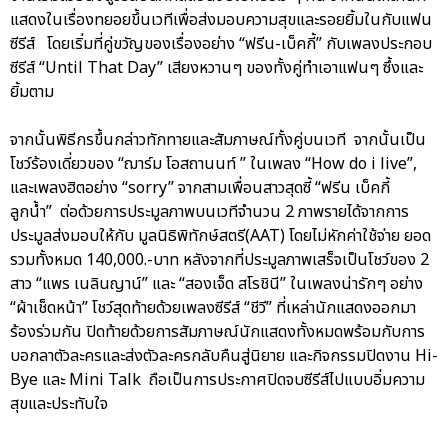
แสดงในเรื่องทยอยขึ้นเวทีเพื่อส่งมอบความสุขและรอยยิ้มในกับแฟน
ซีรีส์ โดยเริ่มที่คู่ขวัญของเรื่องอย่าง “ฟรีน-เบ็คกี้” กับเพลงประกอบ
ซีรีส์ “Until That Day” เสียงหวานๆ ของทั้งคู่ทำเอาแฟนๆ ซึ้งและ
ยิ้มตาม
จากนั้นพิธีกรขึ้นกล่าวทักทายและสัมภาษณ์ทั้งคู่บนเวที จากนั้นเป็น
โชว์ร้องเดี่ยวของ “ฌาร์ม โอสถานนท์ ” ในเพลง “How do i live”,
และเพลงฮิตอย่าง “sorry” จากสามเพื่อนสาวสุดซี้ “ฟรีน เบ็คกี้
ลูกน้ำ” ต่อด้วยการประมูลภาพบนเวทีจำนวน 2 ภาพรายได้จากการ
ประมูลส่งมอบให้กับ มูลนิธิพิทักษ์สตรี(AAT) โดยไม่หักค่าใช้จ่าย ยอด
รวมทั้งหมด 140,000.-บาท หลังจากที่ประมูลภาพเสร็จเป็นโชว์ของ 2
สาว “แพร เนลินญาน์” และ “สองเจ็ด สโรชินี” ในเพลงน่ารักๆ อย่าง
“ผ้าเช็ดหน้า” โชว์สุดท้ายด้วยเพลงซีรีส์ “ชีวี” ที่เหล่านักแสดงออกมา
ร้องร่วมกัน ปิดท้ายด้วยการสัมภาษณ์นักแสดงทั้งหมดพร้อมกับการ
บอกลาตัวละครและส่งตัวละครกลับคืนสู่นิยาย และกิจกรรมปิดงาน Hi-
Bye และ Mini Talk ถือเป็นการประกาศปิดจบซีรีส์ไปแบบอิ่มความ
สุขและประทับใจ