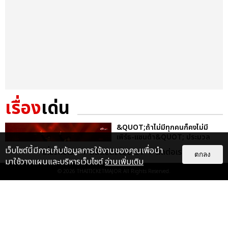
เรื่อง
เด่น
&QUOT;ถ้าไม่มีทุกคนก็คงไม่มี
เพิร์ธ-แซนต้า&QUOT; ประมวล
ภาพ เพิร์ธ-แซนต้า เปลี่ยน
เว็บไซต์นี้มีการเก็บข้อมูลการใช้งานของคุณเพื่อนำ
เกี่ยวกับเรา
ติดต่อลงโฆษณา
ติดต่อเรา
ตกลง
ฮอลล์ให...
มาใช้วางแผนและบริหารเว็บไซต์
อ่านเพิ่มเติม
EXCLUSIVE
: 34
© 2026
THAITICKETMAJOR
All Rights Reserved.
ไม่ว่าจะวันนี้หรือวันไหน ก็จะยังภูมิใจ
ในตัว &QUOT;แจบอม&QUOT;
เหมือนเดิม! ประมวลภาพ JA...