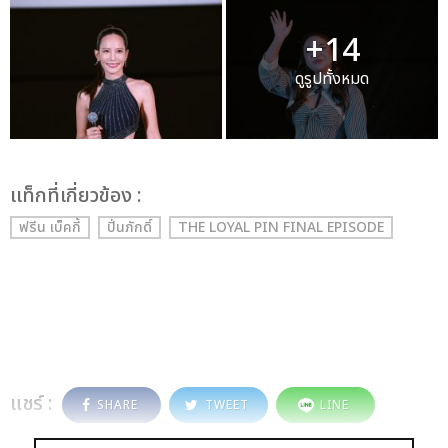
+14
ดูรูปทั้งหมด
เเท็กที่เกี่ยวข้อง :
ฟรีน เบ็คกี้
ปิ่นภักดิ์
THE LOYAL PIN FINAL EPISODE
แชร์ :
SHARE
TWEET
LINE