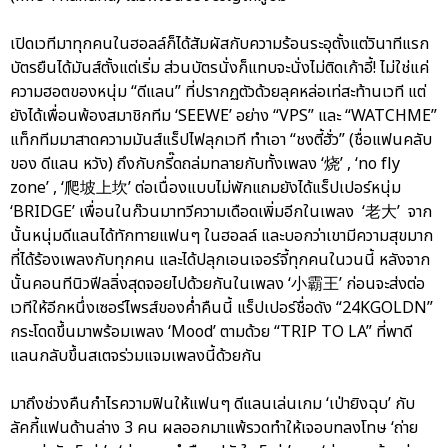
เปิดเวทีมาทุกคนในฮอลล์ก็ได้สัมผัสกับความร้อนระอุตั้งแต่วินาทีแรก
บัตรยืนได้มันส์ตั้งแต่เริ่ม ส่วนบัตรนั่งก็แทบจะนั่งไม่ติดเก้าอี้! ไม่ใช่แค่
ความฮอตของหนุ่ม “ดีแลน” ที่ปรากฏตัวด้วยลุคหล่อเท่สะท้านเวที แต่
ยังได้เพื่อนพ้องสมาชิกทีม ‘SEEWE’ อย่าง “VPS” และ “WATCHME”
แท็กทีมมาสาดความมันส์แร็ปไฟลุกเวที ทำเอา “ชงตี้ฮั่ว” (ชื่อแฟนคลับ
ของ ดีแลน หวัง) ถึงกับกรี๊ดถล่มทลายกับทั้งเพลง ‘烧’ , ‘no fly
zone’ , ‘爬坡上坎’ ต่อเนื่องแบบไม่พักแถมยังได้แร็ปเปอร์หนุ่ม
‘BRIDGE’ เพื่อนในก๊วนมาทวีความเดือดเพิ่มอีกในเพลง ‘老大’ จาก
นั้นหนุ่มดีแลนได้ทักทายแฟนๆ ในฮอลล์ และบอกว่าเขามีความสุขมาก
ที่ได้ร้องเพลงกับทุกคน และได้ปลุกเอนเจอร์จี้ทุกคนในวนนี้ หลังจาก
นั้นคอนทีนิวฟีลลิ่งสุดจอยไปด้วยกันในเพลง ‘小霸王’ ก่อนจะส่งต่อ
เวทีให้อีกหนึ่งเซอร์ไพรส์ของค่ำคืนนี้ แร็ปเปอร์ชื่อดัง “24KGOLDN”
กระโดดขึ้นมาพร้อมเพลง ‘Mood’ ตามด้วย “TRIP TO LA” ที่พาดี
แลนกลับขึ้นสเตจร่วมแจมเพลงนี้ด้วยกัน
มาถึงช่วงคืนกำไรความฟินให้แฟนๆ ดีแลนเล่นเกม ‘เป่ายิงฉุบ’ กับ
ลัคกี้แฟนด้านล่าง 3 คน ผลออกมาแพ้รวดทำให้เจอบทลงโทษ ‘ถ่าย