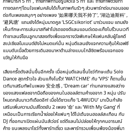
ภาพน่ารัก 5 ท่า’ , ‘ถ่ายภาพทำมือรูปหัวใจ 5 ท่า’ และ ‘ถ่ายภาพด้วยท่า
ทางตลกๆ’โดนใจแฟนคลับได้เก็บภาพกันรัวๆ ส่วนพาร์ทต่อมาเอนจอย
ต่อกับเพลงสนุกๆ อย่างเพลง ‘如果哪天我不帅了’, ‘湖边迪斯科’ ,
‘避风塘’ แถมยังได้หนุ่มมาดคูล ‘LSGCsikoriot’ มาร่วมแจม แถมยัง
เห็นทักษะการเล่นบาสกีฬาโปรดของดีแลนแอนด์เดอะแก๊งโบร๊วบนเวที
ทำชาเลนจ์โยนลูกบาสลงถังเพื่อแจกรางวัลพิเศษให้แฟนคลับผู้โชคดี
สเปเชียลโมเมนต์ยังไม่หมดแค่นั้น หนุ่มดีแลนยังแจกความคุ้มให้เอฟซี
แบบดับเบิ้ลด้วยการเดินลงมาหาด้านล่างแบบใกล้ชิดพร้อมแจกของ
ขวัญให้กับมือ
เสียงกรี๊ดดังสนั่นขึ้นอีกครั้ง เมื่อหนุ่มดีแลนขึ้นโชว์ทักษะเต้น Solo
Dance สุดกร้าวใจ ส่วนแก๊งโบร๊ว! ‘WATCHME’ กับ ‘VPS’ ก็ตามขึ้น
เวทีมาเสริมทัพในเพลง 安全感 , ‘Dream car’ ท่ามกลางแสงสว่าง
ของแสงแฟลชจากมือถือของคนในฮอลล์ตามคำขอจาก 3 หนุ่ม ปรับ
โหมดกลับมาเวทีเดือดอีก! เมื่อได้ชาวแก๊ง ‘L4WUDU’ มาเป็นกำลัง
เสริมเพิ่มความมันส์โดดยับ 2 เพลง ‘命’ และ ‘With My Gang’ ที่
เหมือนเป็นการเรียกน้ำย่อยให้แฟนๆ ได้ไปเต้นจนฮอลล์สะเทือน กับ
DJ ที่ออกมาเปิดแผ่นมันส์เว่อร์ แต่ดีแลนไม่ปล่อยให้ทุกคนอารมณ์
ค้าง ขนเพลงมาโชว์ทั้งพาร์ทเดี่ยว และพาร์ทรวมเพื่อนพ้องน้องพี่มา