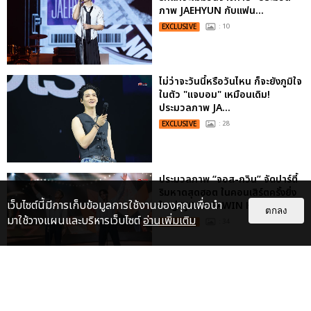
ภาพ JAEHYUN กับแฟน...
EXCLUSIVE
: 10
ไม่ว่าจะวันนี้หรือวันไหน ก็จะยังภูมิใจ
ในตัว "แจบอม" เหมือนเดิม!
ประมวลภาพ JA...
EXCLUSIVE
: 28
ประมวลภาพ “จอส-กวิน” จัดปาร์ตี้
ริมหาดสุดฮอต ในคอนเสิร์ตครั้งยิ่ง
เว็บไซต์นี้มีการเก็บข้อมูลการใช้งานของคุณเพื่อนำ
ใหญ่ “JOSS GAWIN HEAT ...
ตกลง
มาใช้วางแผนและบริหารเว็บไซต์
อ่านเพิ่มเติม
EXCLUSIVE
: 34
ประมวลภาพงาน “มีสติแล้วลูกพีช
PEACH AND ME PREMIERE
NIGHT” ปอนด์-ภูวินทร์ คลั่งรัก