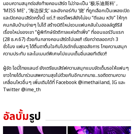
มอบความสนุกต่อส่งท้ายคอนเสิร์ต ไม่ว่าจะเป็น ‘极乐迪斯科’ ,
‘MISS ME’ , ‘海边探戈’ และอังกอร์กับ ‘烧’ ที่ถูกเลือกเป็นเพลงเปิด
และปิดคอนเสิร์ตครั้งนี้ แต่..!! เซอร์ไพรส์ยังไม่จบ “ดีแลน หวัง” ให้ทุก
คนกลับบ้านง่ายๆ ไม่ได้ สร้างมิติใหม่ชวนแฟนคลับในฮอลล์ดูซีรีส์
เรื่องใหม่ของเขา “ผู้พิทักษ์รัตติกาลแห่งต้าเฟิ่ง” ที่ออนแอร์วันแรก
(28 ธ.ค.67) ด้วยกันกลางคอนเสิร์ตไปเลย!! เรียกว่าตลอดกว่า 3
ชั่วโมง แฟนๆ ได้ตื่นตาตื่นใจกับโปรดักชั่นสุดอลังการ โกยความสนุก
ความประทับ และโมเมนต์พิเศษไปแบบเต็มอิ่มเลยทีเดียว!!
ผู้จัด ไอมี่ไทยแลนด์ ยังเตรียมเสิร์ฟความสนุกแบบจัดเต็มรอให้แฟนๆ
ชาวไทยได้มาร่วมเสพความสุขไปด้วยกันอีกมากมาย...รอติดตามความ
เคลื่อนไหวอื่นๆ เพิ่มเติมได้ที่ Facebook @imethailand, IG และ
Twitter @ime_th
อัลบั้ม
รูป