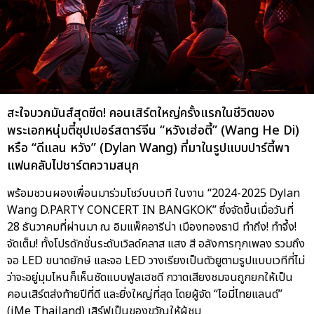
สะใจบวกมันส์สุดขีด! คอนเสิร์ตใหญ่ครั้งแรกในชีวิตของ
พระเอกหนุ่มตี๋ซุปเปอร์สตาร์จีน “หวังเฮ่อตี้” (Wang He Di)
หรือ “ดีแลน หวัง” (Dylan Wang) ที่มาในรูปแบบปาร์ตี้พา
แฟนคลับไปชาร์ตความสนุก
พร้อมชวนผองเพื่อนมาร่วมโชว์บนเวที ในงาน “2024-2025 Dylan
Wang D.PARTY CONCERT IN BANGKOK” ซึ่งจัดขึ้นเมื่อวันที่
28 ธันวาคมที่ผ่านมา ณ อิมแพ็คอารีน่า เมืองทองธานี ทำถึง! ทำจึ้ง!
จัดเต็ม! ทั้งโปรดักชั่นระดับเวิลด์คลาส แสง สี อลังการทุกเพลง รวมถึง
จอ LED ขนาดยักษ์ และจอ LED วางเรียงเป็นตัวยูตามรูปแบบเวทีที่ไม่
ว่าจะอยู่มุมไหนก็เห็นชัดแบบฟูลเฮชดี กวาดเสียงชมจนถูกยกให้เป็น
คอนเสิร์ตส่งท้ายปีที่ดี และยิ่งใหญ่ที่สุด โดยผู้จัด “ไอมี่ไทยแลนด์”
(iMe Thailand) เสิร์ฟเป็นของขวัญให้ผู้ชม