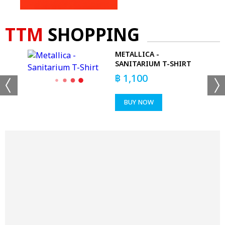
TTM
SHOPPING
METALLICA -
E
SANITARIUM T-SHIRT
฿
1,100
BUY NOW