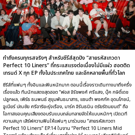
ทำถึงครบทุกรสจริงๆ สำหรับซีรีส์สุดปัง “สายรหัสเทวดา
Perfect 10 Liners” ที่กระแสแรงต่อเนื่องไม่มีแผ่ว ฮอตติด
เทรนด์ X ทุก EP ทั้งในประเทศไทย และอีกหลายพื้นที่ทั่วโลก
ซีรีส์ที่แฟนๆ ทั้งอินและฟินหนักมาก ตอนนี้เรื่องราวเดินทางมาถึงครึ่ง
เรื่องแล้ว ทีมนักแสดงสุดฮอต “ฟอส จิรัชพงศ์ ศรีแสง, บุ๊ค กษิดิ์เดช
ปลูกผล, เพิร์ธ ธนพนธ์ สุขุมพันธนาสาร, แซนต้า พงศภัค อุดมโภชน์,
จูเนียร์ ปณชัย ศรีอาริยะรุ่งเรือง, มาร์ค จิรันธนิน ตรัยรัตนยนต์” ถือ
โอกาสขอบคุณเสียงตอบรับแบบถล่มทลายจัดให้แบบหนักๆ เปิดเวที
ความสนุก เสิร์ฟความฟินให้แฟนๆ มาร่วมชม “สายรหัสเทวดา
Perfect 10 Liners” EP.14 ในงาน “Perfect 10 Liners Mid