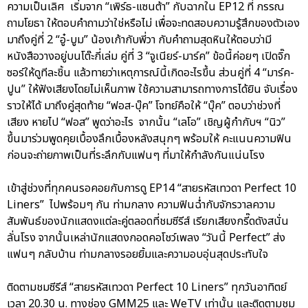
ความเป็นเลิศ เริ่มจาก “เพิร์ธ-แซนต้า” กับฉากใน EP12 ที่ กรรณ
ถามโยธา ให้ตอบคำถามว่าใช่หรือไม่ เพื่อจะทดสอบความรู้สึกของตัวเอง
มาถึงคู่ที่ 2 “อู๋-บูม” น้องเก้ากับพี่วา กับคำถามสุดหินให้ตอบว่ามี
หนังสือวางอยู่บนโต๊ะกี่เล่ม คู่ที่ 3 “จูเนียร์-มาร์ค” ข้อนี้ค่อยๆ เปิดจิ๊ก
ซอร์ให้ดูทีละชิ้น แล้วทายว่าเหตุการณ์นี้เกิดอะไรขึ้น ส่วนคู่ที่ 4 “มาร์ค-
ปูน” ให้ฟังเสียงโดยไม่เห็นภาพ ใช้ความสามารถทางการได้ยิน จับเรื่อง
ราวให้ได้ มาถึงคู่สุดท้าย “ฟอส-บุ๊ค” โจทย์คือให้ “บุ๊ค” ตอบว่าช่วงที่
เสียง หายไป “ฟอส” พูดว่าอะไร จากนั้น “เลโอ” เชิญผู้กำกับฯ “นิว”
ขึ้นมาร่วมพูดคุยเบื้องลึกเบื้องหลังสนุกๆ พร้อมให้ คะแนนความฟิน
ก่อนจะถ่ายภาพเป็นที่ระลึกกับแฟนๆ ที่มาให้กำลังกันแน่นโรง
เข้าสู่ช่วงที่ทุกคนรอคอยกับการดู EP14 “สายรหัสเทวดา Perfect 10
Liners” ไปพร้อมๆ กัน ท่ามกลาง ความฟินฉ่ำกับจักรวาลความ
สัมพันธ์ของนักแสดงแต่ละคู่ตลอดที่ชมซีรีส์ เรียกเสียงกรี๊ดดังสนั่น
ลั่นโรง จากนั้นเหล่านักแสดงกอดคอโชว์เพลง “วันนี้ Perfect” ส่ง
แฟนๆ กลับบ้าน ท่ามกลางรอยยิ้มและความอบอุ่นสุดประทับใจ
ติดตามชมซีรีส์ “สายรหัสเทวดา Perfect 10 Liners” ทุกวันอาทิตย์
เวลา 20.30 น. ทางช่อง GMM25 และ WeTV เท่านั้น และติดตามชม