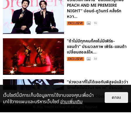
PEACH AND ME PREMIERE
NIGHT” ปอนด์-ภูวินทร์ คลั่งรัก
หวา...
EXCLUSIVE
: 16
"ถ้าไม่มีทุกคนก็คงไม่มีเพิร์ธ-
แซนต้า" ประมวลภาพ เพิร์ธ-แซนต้า
เปลี่ยนฮอลล์ให...
EXCLUSIVE
: 34
“ช่วงเวลาที่ไม่ได้เจอกันพิสูจน์แล้วว่า
รักแท้จะไม่มีวันจางหาย” ประมวล
ภาพ JAEHYUN กับแฟน...
เว็บไซต์นี้มีการเก็บข้อมูลการใช้งานของคุณเพื่อนำ
เกี่ยวกับเรา
ติดต่อลงโฆษณา
ติดต่อเรา
ตกลง
EXCLUSIVE
: 10
มาใช้วางแผนและบริหารเว็บไซต์
อ่านเพิ่มเติม
© 2026
THAITICKETMAJOR
All Rights Reserved.