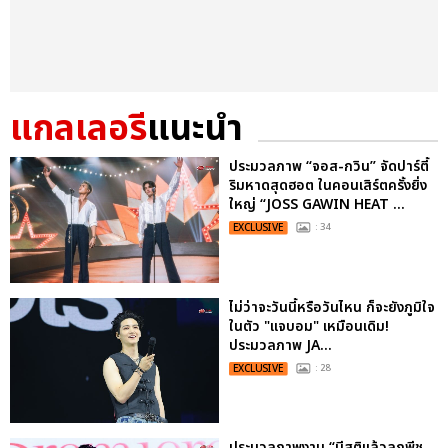
แกลเลอรี
แนะนำ
ประมวลภาพ “จอส-กวิน” จัดปาร์ตี้
ริมหาดสุดฮอต ในคอนเสิร์ตครั้งยิ่ง
ใหญ่ “JOSS GAWIN HEAT ...
EXCLUSIVE
: 34
ไม่ว่าจะวันนี้หรือวันไหน ก็จะยังภูมิใจ
ในตัว "แจบอม" เหมือนเดิม!
ประมวลภาพ JA...
EXCLUSIVE
: 28
ประมวลภาพงาน “มีสติแล้วลูกพีช