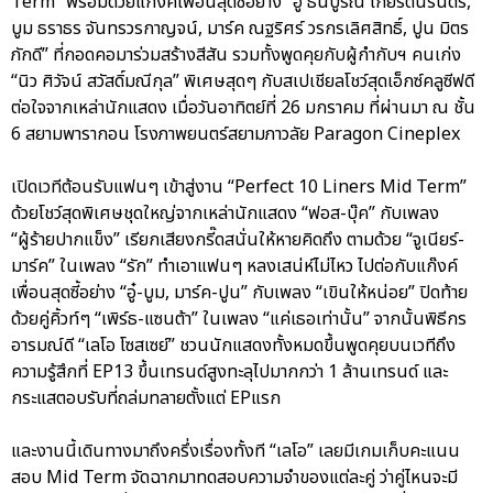
Term” พร้อมด้วยแก๊งค์เพื่อนสุดซี้อย่าง “อู๋ ธนบูรณ์ เกียรตินิรันดร์,
บูม ธราธร จันทรวรกาญจน์, มาร์ค ณฐริศร์ วรกรเลิศสิทธิ์, ปูน มิตร
ภักดี” ที่กอดคอมาร่วมสร้างสีสัน รวมทั้งพูดคุยกับผู้กำกับฯ คนเก่ง
“นิว ศิวัจน์ สวัสดิ์มณีกุล” พิเศษสุดๆ กับสเปเชียลโชว์สุดเอ็กซ์คลูซีฟดี
ต่อใจจากเหล่านักแสดง เมื่อวันอาทิตย์ที่ 26 มกราคม ที่ผ่านมา ณ ชั้น
6 สยามพารากอน โรงภาพยนตร์สยามภาวลัย Paragon Cineplex
เปิดเวทีต้อนรับแฟนๆ เข้าสู่งาน “Perfect 10 Liners Mid Term”
ด้วยโชว์สุดพิเศษชุดใหญ่จากเหล่านักแสดง “ฟอส-บุ๊ค” กับเพลง
“ผู้ร้ายปากแข็ง” เรียกเสียงกรี๊ดสนั่นให้หายคิดถึง ตามด้วย “จูเนียร์-
มาร์ค” ในเพลง “รัก” ทำเอาแฟนๆ หลงเสน่ห์ไม่ไหว ไปต่อกับแก๊งค์
เพื่อนสุดซี้อย่าง “อู๋-บูม, มาร์ค-ปูน” กับเพลง “เขินให้หน่อย” ปิดท้าย
ด้วยคู่คิ้วท์ๆ “เพิร์ธ-แซนต้า” ในเพลง “แค่เธอเท่านั้น” จากนั้นพิธีกร
อารมณ์ดี “เลโอ โซสเซย์” ชวนนักแสดงทั้งหมดขึ้นพูดคุยบนเวทีถึง
ความรู้สึกที่ EP13 ขึ้นเทรนด์สูงทะลุไปมากกว่า 1 ล้านเทรนด์ และ
กระแสตอบรับที่ถล่มทลายตั้งแต่ EPแรก
และงานนี้เดินทางมาถึงครึ่งเรื่องทั้งที “เลโอ” เลยมีเกมเก็บคะแนน
สอบ Mid Term จัดฉากมาทดสอบความจำของแต่ละคู่ ว่าคู่ไหนจะมี