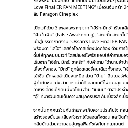
กรพรหม นิยมศิลป์” แท็คทีมกันมาชวนแฟนๆ ร่วมชม
Love Final EP. FAN MEETING” เมื่อวันจันทร์ที่
ลัย Paragon Cineplex
เปิดเวทีด้วย 3 เพลงเพราะๆ จาก “เอิร์ท-มิกซ์” เรียกเ
“ฝันในฝัน” (False Awakening), “สะมะกึ๊กสะมะกั๊ก”
เข้าสู่บรรยากาศงาน “Ossan’s Love Final EP. FA
พร้อมตา “เลโอ” เลยถือโอกาสเลี้ยงปิดกล้อง ด้วยการให้
ดื่มให้ทุกคนบนเวที โดยมีเซอร์ไพร์ส แอบใส่คำถา
เริ่มจาก “เอิร์ท, มิกซ์, ชาคริต” กับคำถาม “ตำนานลำปางม
เลี้ยงทั้งกอง, “มิกซ์” ถูกล็อตเตอรี่คนเดียวทั้งกอง, “เอิ
เข้าซีน มักหลุดสำเนียงเเหนือ ส่วน “ป่าน” อินเนอร์พ่
ผู้กำกับชม เก่ง สวย ดราม่าก็ดี คอมเมดี้ก็ผ่านฉลุย มา
อาหารเลี้ยงเด็กคนนี้พอไหม ส่วน “แชมป์” ตัวฮาประจำก
“อู๋” ที่มาร่วมเติมเต็มความสนุกครบรส กับเบื้องลึกเบื้
จากนั้นทุกคนร่วมกันถ่ายภาพเก็บความประทับใจ ก่อนเ
สร้างรอยยิ้มและเสียงหัวเราะได้ตลอดทั้งตอน และปิดท
กลับบ้านด้วยความอบอุ่นฟูลฟิลทัชใจกับทุกโมเมนต์