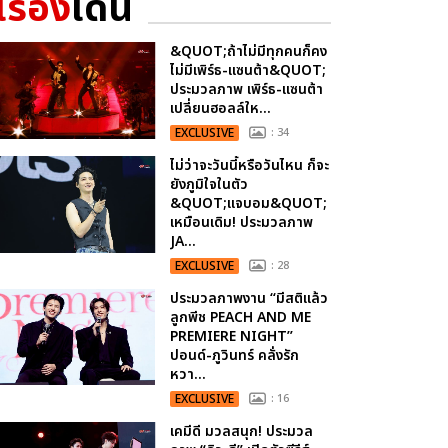
เรื่อง
เด่น
&QUOT;ถ้าไม่มีทุกคนก็คง
ไม่มีเพิร์ธ-แซนต้า&QUOT;
ประมวลภาพ เพิร์ธ-แซนต้า
เปลี่ยนฮอลล์ให...
EXCLUSIVE
: 34
ไม่ว่าจะวันนี้หรือวันไหน ก็จะ
ยังภูมิใจในตัว
&QUOT;แจบอม&QUOT;
เหมือนเดิม! ประมวลภาพ
JA...
EXCLUSIVE
: 28
ประมวลภาพงาน “มีสติแล้ว
ลูกพีช PEACH AND ME
PREMIERE NIGHT”
ปอนด์-ภูวินทร์ คลั่งรัก
หวา...
EXCLUSIVE
: 16
เคมีดี มวลสนุก! ประมวล