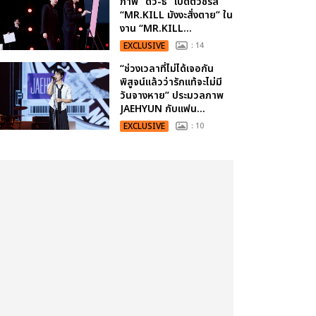
ภาพ “ดิว-ธี” เปิดตัวซีรีส์
“MR.KILL มังงะสั่งตาย” ใน
งาน “MR.KILL...
EXCLUSIVE
: 14
“ช่วงเวลาที่ไม่ได้เจอกัน
พิสูจน์แล้วว่ารักแท้จะไม่มี
วันจางหาย” ประมวลภาพ
JAEHYUN กับแฟน...
EXCLUSIVE
: 10