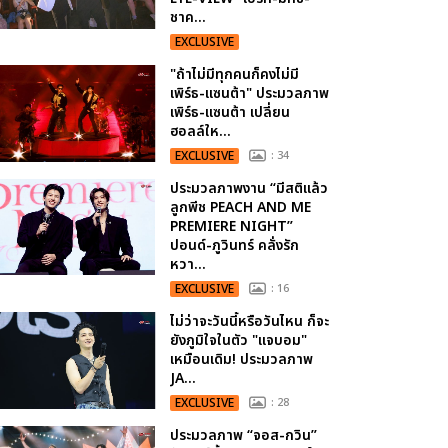
ชาค...
EXCLUSIVE
"ถ้าไม่มีทุกคนก็คงไม่มี
เพิร์ธ-แซนต้า" ประมวลภาพ
เพิร์ธ-แซนต้า เปลี่ยน
ฮอลล์ให...
EXCLUSIVE
: 34
ประมวลภาพงาน “มีสติแล้ว
ลูกพีช PEACH AND ME
PREMIERE NIGHT”
ปอนด์-ภูวินทร์ คลั่งรัก
หวา...
EXCLUSIVE
: 16
ไม่ว่าจะวันนี้หรือวันไหน ก็จะ
ยังภูมิใจในตัว "แจบอม"
เหมือนเดิม! ประมวลภาพ
JA...
EXCLUSIVE
: 28
ประมวลภาพ “จอส-กวิน”