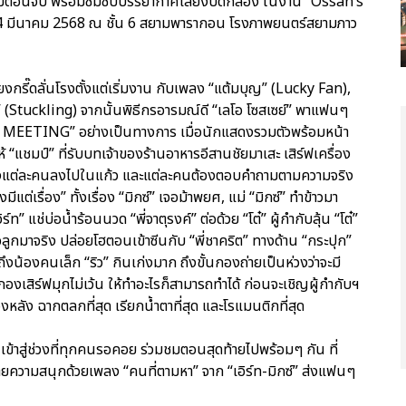
ตอนจบ พร้อมซึมซับบรรยากาศเลี้ยงปิดกล้อง ในงาน “Ossan’s
 24 มีนาคม 2568 ณ ชั้น 6 สยามพารากอน โรงภาพยนตร์สยามภาว
สียงกรี๊ดลั่นโรงตั้งแต่เริ่มงาน กับเพลง “แต้มบุญ” (Lucky Fan),
 (Stuckling) จากนั้นพิธีกรอารมณ์ดี “เลโอ โซสเซย์” พาแฟนๆ
N MEETING” อย่างเป็นทางการ เมื่อนักแสดงรวมตัวพร้อมหน้า
 “แชมป์” ที่รับบทเจ้าของร้านอาหารอีสานชัยมาเสะ เสิร์ฟเครื่อง
มของแต่ละคนลงไปในแก้ว และแต่ละคนต้องตอบคำถามตามความจริง
ีแต่เรื่อง” ทั้งเรื่อง “มิกซ์” เจอม้าพยศ, แม่ “มิกซ์” ทำข้าวมา
ร์ท” แช่บ่อน้ำร้อนนวด “พี่จาตุรงค์” ต่อด้วย “โต๋” ผู้กำกับลุ้น “โต๋”
อลูกมาจริง ปล่อยโฮตอนเข้าซีนกับ “พี่ชาคริต” ทางด้าน “กระปุก”
ถึงน้องคนเล็ก “ริว” กินเก่งมาก ถึงขั้นกองถ่ายเป็นห่วงว่าจะมี
องเสิร์ฟมุกไม่เว้น ให้ทำอะไรก็สามารถทำได้ ก่อนจะเชิญผู้กำกับฯ
องหลัง ฉากตลกที่สุด เรียกน้ำตาที่สุด และโรแมนติกที่สุด
ข้าสู่ช่วงที่ทุกคนรอคอย ร่วมชมตอนสุดท้ายไปพร้อมๆ กัน ที่
้ายความสนุกด้วยเพลง “คนที่ตามหา” จาก “เอิร์ท-มิกซ์” ส่งแฟนๆ