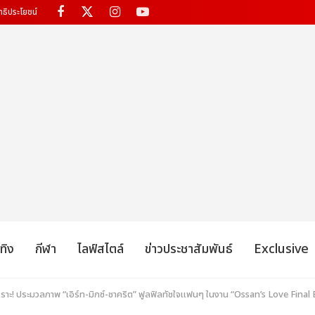
ทธิประโยชน์
เทิง
กีฬา
ไลฟ์สไตล์
ข่าวประชาสัมพันธ์
Exclusive
ัวเราะ! ประมวลภาพ “เอิร์ท-มิกซ์-ชาคริต” ฟูลฟิลทัชใจแฟนๆ ในงาน “Ossan’s Love Fi