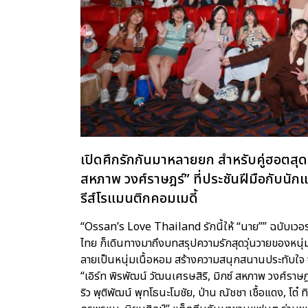
เปิดศึกรักกันมาหลายยก สำหรับคู่ฮอตสุดปั
สหภาพ วงศ์ราษฎร์” ที่ประชันฝีมือกับนัก
รีส์โรแมนติกคอมเมดี้
“Ossan’s Love Thailand รักนี้ให้ “นาย”” ฉบับเว
ไทย ก็เดินทางมาถึงบทสรุปความรักสุดวุ่นวายของหนุ่ม
ลายเป็นหนุ่มเนื้อหอม สร้างความสนุกสนานประทับใจ จ
“เอิร์ท พิรพัฒน์ วัฒนเศรษสิริ, มิกซ์ สหภาพ วงศ์ราษ
ริว พุติพัฒน์ พุทโธนะโมชัย, ป่าน ณัชชา เชื้อแดง, โต๋ ท