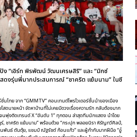
ง “เอิร์ท พิรพัฒน์ วัฒนเศรษสิริ” และ “มิกซ์
แสดงรุ่นพี่มากประสบการณ์ “ชาคริต แย้มนาม” ในซี
อร์ชั่นไทย จาก “GMMTV” คอนเทนต์โพรไวเดอร์ชั้นนำของเมือง
โสดนายหน้า จัดหาบ้านที่ไม่เคยมีดวงเรื่องความรัก กลับต้องมาก
นพุ่งติดเทรนด์ X “อันดับ 1” ทุกตอน ล่าสุดทีมนักแสดง นำโดย
ฎร์, ชาคริต แย้มนาม” พร้อมด้วย “กระปุก พลอยนิรา หิรัญทวีศิลป์,
ินพันธ์ ตันตุ้ย, แชมป์ ณัฐรัชต์ ก้อนแก้ว” และผู้กำกับมากฝีมือ “อู๋