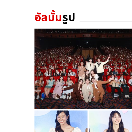
อัลบั้ม
รูป