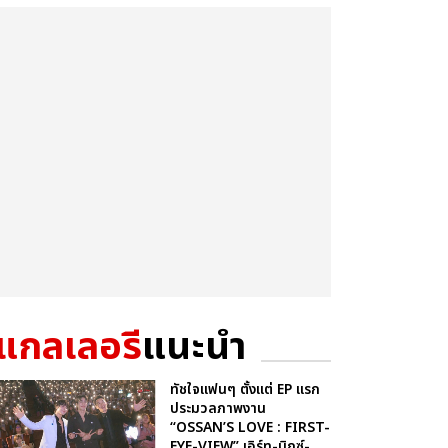
แกลเลอรี
แนะนำ
ทัชใจแฟนๆ ตั้งแต่ EP แรก
ประมวลภาพงาน
“OSSAN’S LOVE : FIRST-
EYE-VIEW” เอิร์ท-มิกซ์-