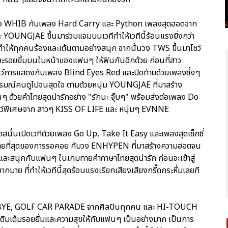
จากวง WHIB กับเพลง Hard Carry และ Python เพลงสุดฮอตจาก
และ YOUNGJAE ขึ้นมาร่วมแจมบนเวทีทำให้เวทีนี้ร้อนแรงยิ่งกว่า
ทำให้ทุกคนร้องและเต้นตามอย่างสนุก จากนั้นวง TWS ขึ้นมาโชว์
ละรอยยิ้มบนใบหน้าของแฟนๆ ให้ฟินกันอีกด้วย ก่อนที่สาว
ารแสดงกับเพลง Blind Eyes Red และปิดท้ายด้วยเพลงซึ้งๆ
รมณ์คนดูไปจนสุดใจ ตามด้วยหนุ่ม YOUNGJAE ที่มาสร้าง
 ด้วยคำไทยสุดน่ารักอย่าง "รักนะ จุ๊บๆ" พร้อมส่งต่อเพลง Do
ู่โชว์พิเศษจาก สาวๆ KISS OF LIFE และ หนุ่มๆ EVNNE
รี๊ดสนั่นเปิดเวทีด้วยเพลง Go Up, Take It Easy และเพลงสุดเซ็กซี่
ท้ายที่สุดของการรอคอย กับวง ENHYPEN ที่มาสร้างความฮอตจน
ละสนุกกับแฟนๆ ในเกมทายคำภาษาไทยสุดน่ารัก ก่อนจะเข้าสู่
าย ที่ทำให้เวทีนี้สุดร้อนแรงเรียกเสียงเสียงกรี๊ดกระหึ่มเลยที
HI-BYE, GOLF CAR PARADE จากศิลปินทุกคน และ HI-TOUCH
ติมเต็มรอยยิ้มและความสุขให้กับแฟนๆ เป็นอย่างมาก เป็นการ