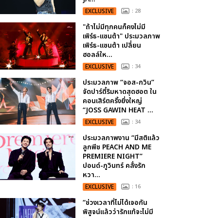
EXCLUSIVE
: 28
"ถ้าไม่มีทุกคนก็คงไม่มี
เพิร์ธ-แซนต้า" ประมวลภาพ
เพิร์ธ-แซนต้า เปลี่ยน
ฮอลล์ให...
EXCLUSIVE
: 34
ประมวลภาพ “จอส-กวิน”
จัดปาร์ตี้ริมหาดสุดฮอต ใน
คอนเสิร์ตครั้งยิ่งใหญ่
“JOSS GAWIN HEAT ...
EXCLUSIVE
: 34
ประมวลภาพงาน “มีสติแล้ว
ลูกพีช PEACH AND ME
PREMIERE NIGHT”
ปอนด์-ภูวินทร์ คลั่งรัก
หวา...
EXCLUSIVE
: 16
“ช่วงเวลาที่ไม่ได้เจอกัน
พิสูจน์แล้วว่ารักแท้จะไม่มี