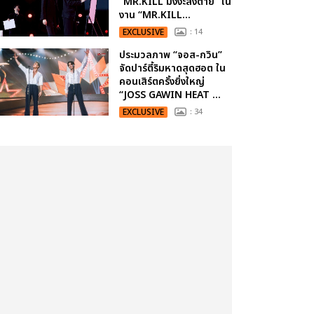
“MR.KILL มังงะสั่งตาย” ใน
งาน “MR.KILL...
EXCLUSIVE
: 14
ประมวลภาพ “จอส-กวิน”
จัดปาร์ตี้ริมหาดสุดฮอต ใน
คอนเสิร์ตครั้งยิ่งใหญ่
“JOSS GAWIN HEAT ...
EXCLUSIVE
: 34