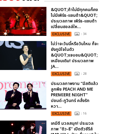
&QUOT;ถ้าไม่มีทุกคนก็คง
ไม่มีเพิร์ธ-แซนต้า&QUOT;
ประมวลภาพ เพิร์ธ-แซนต้า
เปลี่ยนฮอลล์ให...
EXCLUSIVE
: 34
ไม่ว่าจะวันนี้หรือวันไหน ก็จะ
ยังภูมิใจในตัว
&QUOT;แจบอม&QUOT;
เหมือนเดิม! ประมวลภาพ
JA...
EXCLUSIVE
: 28
ประมวลภาพงาน “มีสติแล้ว
ลูกพีช PEACH AND ME
PREMIERE NIGHT”
ปอนด์-ภูวินทร์ คลั่งรัก
หวา...
EXCLUSIVE
: 16
เคมีดี มวลสนุก! ประมวล
ภาพ “ดิว-ธี” เปิดตัวซีรีส์