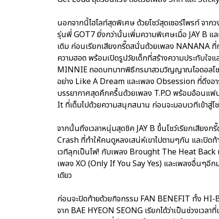
นอกจากนี้ไฮไลท์สุดพิเศษ ด้วยโชว์สุดเซอร์ไพรท์ 
รุ่นพี่ GOT7 ยิ่งกว่านั้นเพิ่มความพิเศษเมื่อ JAY B 
เดิม ก่อนเรียกเสียงกรี๊ดสนั่นด้วยเพลง NANANA ที่
ความฮอต พร้อมเปิดรูปวัยเด็กที่สร้างความประทับใจแ
MINNIE ถอดบทบาทพิธีกรมาสวมวิญญาณไอดอลโชว์ก
อย่าง Like A Dream และเพลง Obsession ที่ดึงอา
บรรยากาศสุดคึกครื้นด้วยเพลง T.P.O พร้อมอ้อนแฟนๆ
It ที่เต็มไปด้วยความสนุกสนาน ก่อนจะมอบเวทีเข้าส
จากนั้นถึงเวลาหนุ่มสุดชิค JAY B ขึ้นโชว์เรียกเสียงก
Crash ที่ทำให้คนดูหลงเสน่ห์เขาไปตามๆกัน และปิด
เวทีลุกเป็นไฟ! กับเพลง Brought The Heat Back แ
เพลง XO (Only If You Say Yes) และเพลงอื่นๆอีกมากม
เดียว
ก่อนจะปิดท้ายด้วยกิจกรรม FAN BENEFIT ทั้ง 
จาก BAE HYEON SEONG เรียกได้ว่าเป็นช่วงเวลาที่เ