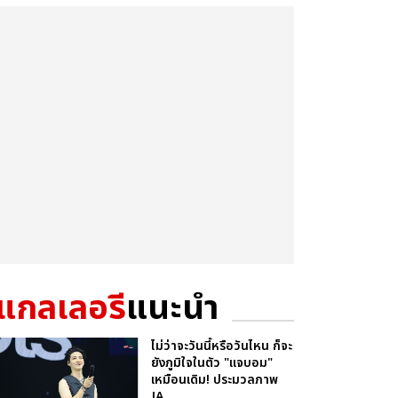
แกลเลอรี
แนะนำ
ไม่ว่าจะวันนี้หรือวันไหน ก็จะ
ยังภูมิใจในตัว "แจบอม"
เหมือนเดิม! ประมวลภาพ
JA...