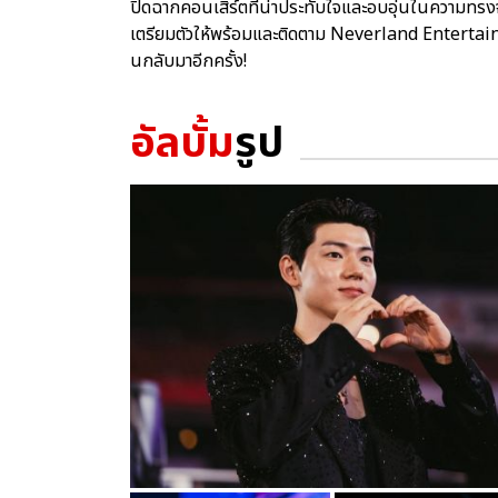
ปิดฉากคอนเสิร์ตที่น่าประทับใจและอบอุ่นในความทรงจ
เตรียมตัวให้พร้อมและติดตาม Neverland Entertain
นกลับมาอีกครั้ง!
อัลบั้ม
รูป