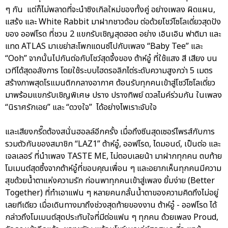
ๆ กัน แต่ก็ไม่พลาดที่จะนำซิงเกิลใหม่ของทั้งคู่ อย่างเพลง ผิดแผน,
แสร้ง และ White Rabbit มาฝากชาวด้อม ต่อด้วยโชว์โซโลเดี่ยวสุดปัง
ของ ออฟโรด ที่ชวน 2 แขกรับเชิญสุดฮอต อย่าง เอินเอิน ฟาติมา และ
แทด ATLAS มาเขย่าสะโพกแดนซ์ไปกับเพลง “Baby Tee” และ
“Ooh” จากนั้นไปกันต่อกับโชว์สุดจึ้งของ ต้าห์อู๋ ที่ใช้แสง สี เสียง บน
เวทีได้สุดอลังการ โดยใช้ระบบไฮดรอลิกไต่ระดับความสูงกว่า 5 เมตร
สร้างภาพสุดโรแมนติกกลางอากาศ ต้อนรับทุกคนเข้าสู่โชว์โซโลเดี่ยว
มาพร้อมแขกรับเชิญพิเศษ ปราง ปรางทิพย์ ดวลไมค์ร่วมกัน ในเพลง
“นิราศรักเอย” และ “ดวงใจ” ได้อย่างไพเราะจับใจ
และเสียงกรี๊ดต้องสนั่นฮอลล์อีกครั้ง เมื่อถึงซีนสุดเซอร์ไพรส์กับการ
รวมตัวกันของสมาชิก “LAZ1” ต้าห์อู๋, ออฟโรด, ไดมอนด์, เป็นต่อ และ
เจลเลอร์ ที่นำเพลง TASTE ME, ไม่ตอบเลยน้า มาฝากทุกคน ตบท้าย
โมเมนต์สุดซึ้งจากต้าห์อู๋ที่ขอบคุณเพื่อน ๆ และอยากเห็นทุกคนมีความ
สุขด้วยน้ำตาแห่งความรัก ก่อนพาทุกคนเข้าสู่เพลง ยิ้มง่าย (Better
Together) ที่ทำเอาแฟน ๆ หลายคนกลั้นน้ำตาของความคิดถึงไม่อยู่
เลยทีเดียว เมื่อเดินทางมาถึงช่วงสุดท้ายของงาน ต้าห์อู๋ - ออฟโรด ได้
กล่าวถึงโมเมนต์สุดประทับใจที่มีต่อแฟน ๆ ทุกคน ด้วยเพลง Proud,