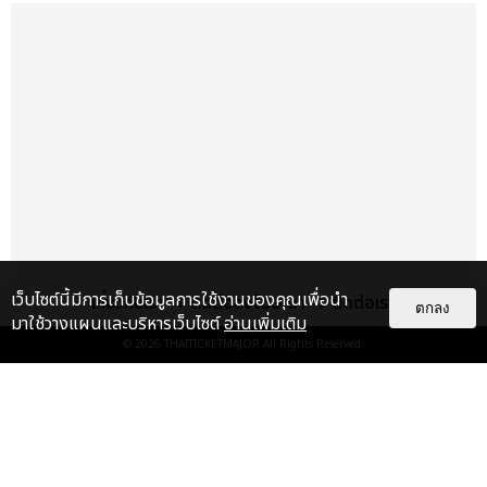
เว็บไซต์นี้มีการเก็บข้อมูลการใช้งานของคุณเพื่อนำ
เกี่ยวกับเรา
ติดต่อลงโฆษณา
ติดต่อเรา
ตกลง
มาใช้วางแผนและบริหารเว็บไซต์
อ่านเพิ่มเติม
เรื่อง
เด่น
© 2026
THAITICKETMAJOR
All Rights Reserved.
&QUOT;ถ้าไม่มีทุกคนก็คงไม่มี
เพิร์ธ-แซนต้า&QUOT; ประมวล
ภาพ เพิร์ธ-แซนต้า เปลี่ยน
ฮอลล์ให...
EXCLUSIVE
: 34