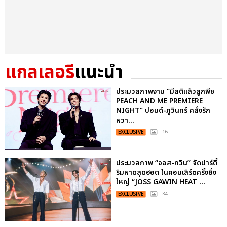
แกลเลอรี
แนะนำ
ประมวลภาพงาน “มีสติแล้วลูกพีช
PEACH AND ME PREMIERE
NIGHT” ปอนด์-ภูวินทร์ คลั่งรัก
หวา...
EXCLUSIVE
: 16
ประมวลภาพ “จอส-กวิน” จัดปาร์ตี้
ริมหาดสุดฮอต ในคอนเสิร์ตครั้งยิ่ง
ใหญ่ “JOSS GAWIN HEAT ...
EXCLUSIVE
: 34