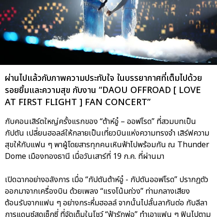
ผ่านไปแล้วกับภาพความประทับใจ ในบรรยากาศที่เต็มไปด้วย
รอยยิ้มและความสุข กับงาน “DAOU OFFROAD [ LOVE
AT FIRST FLIGHT ] FAN CONCERT”
กับคอนเสิร์ตใหญ่ครั้งแรกของ “ต้าห์อู๋ – ออฟโรด” ที่สวมบทเป็น
กัปตัน เปลี่ยนฮอลล์ให้กลายเป็นเที่ยวบินแห่งความทรงจำ เสิร์ฟความ
สุขให้กับแฟน ๆ พาผู้โดยสารทุกคนเหินฟ้าไปพร้อมกัน ณ Thunder
Dome เมืองทองธานี เมื่อวันเสาร์ที่ 19 ก.ค. ที่ผ่านมา
เปิดฉากอย่างอลังการ เมื่อ “กัปตันต้าห์อู๋ - กัปตันออฟโรด” ปรากฏตัว
ออกมาจากเครื่องบิน ด้วยเพลง “แรงโน้มถ่วง” ท่ามกลางเสียง
ต้อนรับจากแฟน ๆ อย่างกระหึ่มฮอลล์ จากนั้นไปลั้นลากันต่อ กับลีลา
การแดนซ์สุดเซ็กซี่ ที่จัดเต็มในโชว์ “ฟ้ารักพ่อ” ทำเอาแฟน ๆ ฟินไปตาม