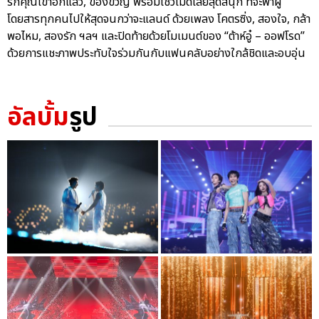
รักคุณเข้าอีกแล้ว, ของขวัญ พร้อมโชว์เมดเล่ย์สุดสนุก ที่จะพาผู้
โดยสารทุกคนไปให้สุดจนกว่าจะแลนด์ ด้วยเพลง โคตรซิ่ง, สองใจ, กล้า
พอไหม, สองรัก ฯลฯ และปิดท้ายด้วยโมเมนต์ของ “ต้าห์อู๋ – ออฟโรด”
ด้วยการแชะภาพประทับใจร่วมกันกับแฟนคลับอย่างใกล้ชิดและอบอุ่น
อัลบั้ม
รูป