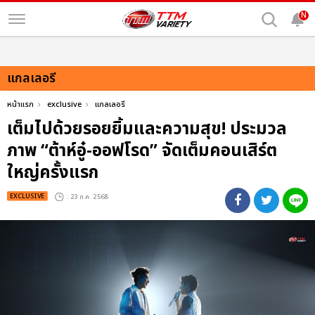
N
แกลเลอรี
หน้าแรก
exclusive
แกลเลอรี
เต็มไปด้วยรอยยิ้มและความสุข! ประมวล
ภาพ “ต้าห์อู๋-ออฟโรด” จัดเต็มคอนเสิร์ต
ใหญ่ครั้งแรก
EXCLUSIVE
: 23 ก.ค. 2568