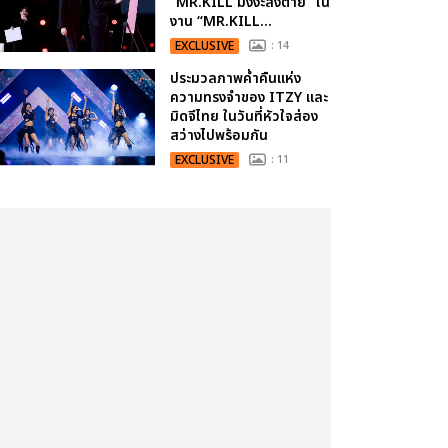
“MR.KILL มังงะสั่งตาย” ใน
งาน “MR.KILL...
EXCLUSIVE
: 14
ประมวลภาพค่ำคืนแห่ง
ความทรงจำของ ITZY และ
มิดจีไทย ในวันที่หัวใจส่อง
สว่างไปพร้อมกัน
EXCLUSIVE
: 11