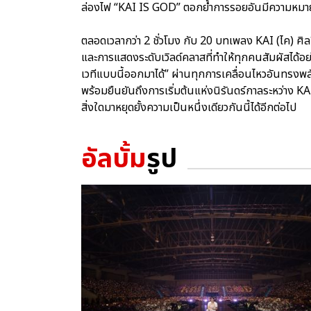
ล่องไฟ “KAI IS GOD” ตอกย้ำการรอยอันมีความหมาย
ตลอดเวลากว่า 2 ชั่วโมง กับ 20 บทเพลง KAI (ไค) ศิ
และการแสดงระดับเวิลด์คลาสที่ทำให้ทุกคนสัมผัสได้อย่าง
เวทีแบบนี้ออกมาได้” ผ่านทุกการเคลื่อนไหวอันทรงพล
พร้อมยืนยันถึงการเริ่มต้นแห่งนิรันดร์กาลระหว่าง KAI 
สิ่งใดมาหยุดยั้งความเป็นหนึ่งเดียวกันนี้ได้อีกต่อไป
อัลบั้ม
รูป