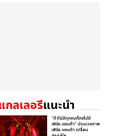
แกลเลอรี
แนะนำ
"ถ้าไม่มีทุกคนก็คงไม่มี
เพิร์ธ-แซนต้า" ประมวลภาพ
เพิร์ธ-แซนต้า เปลี่ยน
ฮอลล์ให...