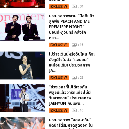
EXCLUSIVE
: 34
ประมวลภาพงาน “มีสติแล้ว
ลูกพีช PEACH AND ME
PREMIERE NIGHT”
ปอนด์-ภูวินทร์ คลั่งรัก
หวา...
EXCLUSIVE
: 16
ไม่ว่าจะวันนี้หรือวันไหน ก็จะ
ยังภูมิใจในตัว "แจบอม"
เหมือนเดิม! ประมวลภาพ
JA...
EXCLUSIVE
: 28
“ช่วงเวลาที่ไม่ได้เจอกัน
พิสูจน์แล้วว่ารักแท้จะไม่มี
วันจางหาย” ประมวลภาพ
JAEHYUN กับแฟน...
EXCLUSIVE
: 10
ประมวลภาพ “จอส-กวิน”
จัดปาร์ตี้ริมหาดสุดฮอต ใน