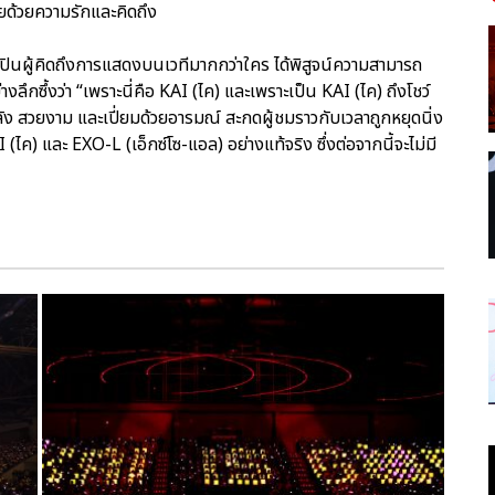
ด้วยความรักและคิดถึง
ลปินผู้คิดถึงการแสดงบนเวทีมากกว่าใคร ได้พิสูจน์ความสามารถ
ลึกซึ้งว่า “เพราะนี่คือ KAI (ไค) และเพราะเป็น KAI (ไค) ถึงโชว์
ัง สวยงาม และเปี่ยมด้วยอารมณ์ สะกดผู้ชมราวกับเวลาถูกหยุดนิ่ง
(ไค) และ EXO-L (เอ็กซ์โซ-แอล) อย่างแท้จริง ซึ่งต่อจากนี้จะไม่มี