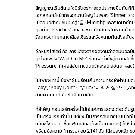
สัญญาณเริ่มต้นแห่งนิรันดร์กาลจุดประกายขึ้นทันทีที
เอกลักษณ์หน้ากระจกบานใหญ่ในเพลง ‘Sinner’ ราวก
เปลี่ยนอย่างมีชั้นเชิงสู่ ‘음 (Mmmh)’ เพลงเดบิวต์ท
ๆ อย่าง ‘Peaches’ อบอวลชวนฝันอันแสนหวานด้วยกลิ
ร้อนแรงท่ามกลางเสียงเชียร์และร้องตามกันดังสนั่นฮ
อีกหนึ่งไฮไลต์ คือ การแสดงจากผลงานล่าสุดมินิอัลบั
ๆ ด้วยเพลง ‘Wait On Me’ ก่อนพาดำดิ่งสู่ความสดชื่
‘Pressure’ ที่เผยสีสันทางดนตรีและสไตล์อันน่าหลงใ
ไม่เพียงเท่านี้ ยังพาผู้ชมย้อนคืนความทรงจำผ่านเม
Lady’, ‘Baby Don’t Cry’ และ ‘너의 세상으로 (Angel)’
ด้วยความเท่ที่เข้มข้นยิ่งกว่าเดิม
ที่สำคัญ คอนเสิร์ตครั้งนี้ไม่ใช่แค่การแสดงเดี่ยวเ
เป็นครั้งแรกเท่านั้น แต่ยังเป็นการกลับมายืนบนเวท
(เอ็กซ์โซ-แอล : ชื่อแฟนคลับอย่างเป็นทางการ) ก็ตั้ง
พร้อมข้อความ “การรอคอย 2141 วัน ได้จบลงแล้ว ข