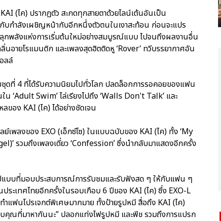
่ KAI (ไค) ปรากฏตัว สะกดทุกสายตาด้วยไลน์เต้นอันเป็น
ับกำลังเผชิญหน้ากับอีกหนึ่งตัวตนในเงาสะท้อน ก่อนจะแปร
ี่ปลุกพลังแห่งการเริ่มต้นใหม่อย่างสมบูรณ์แบบ ไปจนถึงผลงานอื่น
่นอายโรแมนติก และเพลงสุดฮิตติดหู ‘Rover’ ทวีบรรยากาศอัน
อลล์
้มชุดที่ 4 ที่ได้รับความนิยมไปทั่วโลก ปลดล็อกการรอคอยของแฟน
นใน ‘Adult Swim’ ไล่เรียงไปถึง ‘Walls Don't Talk’ และ
หลของ KAI (ไค) ได้อย่างชัดเจน
ดเลย์เพลงของ EXO (เอ็กซ์โซ) ในแบบฉบับของ KAI (ไค) ทั้ง ‘My
 รวมถึงเพลงเดี่ยว ‘Confession’ ซึ่งนำกลับมาแสดงอีกครั้ง
ต็มรูปแบบที่มอบประสบการณ์การรับชมและรับฟังสด ๆ ให้กับแฟน ๆ
ีในประเทศไทยอีกครั้งในรอบเกือบ 6 ปีของ KAI (ไค) ซึ่ง EXO-L
ใจทำแฟนโปรเจกต์พิเศษมากมาย ทั้งป้ายรูปหมี สื่อถึง KAI (ไค)
อบคุณที่มาหากันนะ” ปลอกแท่งไฟรูปหมี และพีช รวมถึงการแปรก