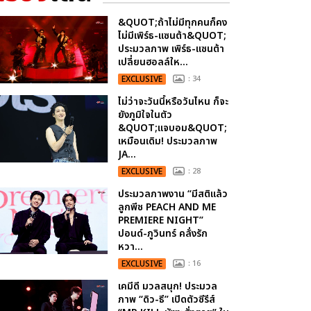
&QUOT;ถ้าไม่มีทุกคนก็คง
ไม่มีเพิร์ธ-แซนต้า&QUOT;
ประมวลภาพ เพิร์ธ-แซนต้า
เปลี่ยนฮอลล์ให...
EXCLUSIVE
: 34
ไม่ว่าจะวันนี้หรือวันไหน ก็จะ
ยังภูมิใจในตัว
&QUOT;แจบอม&QUOT;
เหมือนเดิม! ประมวลภาพ
JA...
EXCLUSIVE
: 28
ประมวลภาพงาน “มีสติแล้ว
ลูกพีช PEACH AND ME
PREMIERE NIGHT”
ปอนด์-ภูวินทร์ คลั่งรัก
หวา...
EXCLUSIVE
: 16
เคมีดี มวลสนุก! ประมวล
ภาพ “ดิว-ธี” เปิดตัวซีรีส์