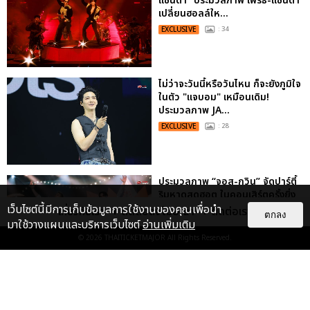
แซนต้า" ประมวลภาพ เพิร์ธ-แซนต้า
เปลี่ยนฮอลล์ให...
EXCLUSIVE
: 34
ไม่ว่าจะวันนี้หรือวันไหน ก็จะยังภูมิใจ
ในตัว "แจบอม" เหมือนเดิม!
ประมวลภาพ JA...
EXCLUSIVE
: 28
ประมวลภาพ “จอส-กวิน” จัดปาร์ตี้
ริมหาดสุดฮอต ในคอนเสิร์ตครั้งยิ่ง
ใหญ่ “JOSS GAWIN HEAT ...
เว็บไซต์นี้มีการเก็บข้อมูลการใช้งานของคุณเพื่อนำ
เกี่ยวกับเรา
ติดต่อลงโฆษณา
ติดต่อเรา
ตกลง
มาใช้วางแผนและบริหารเว็บไซต์
อ่านเพิ่มเติม
EXCLUSIVE
: 34
© 2026
THAITICKETMAJOR
All Rights Reserved.
ประมวลภาพงาน “มีสติแล้วลูกพีช
PEACH AND ME PREMIERE
NIGHT” ปอนด์-ภูวินทร์ คลั่งรัก