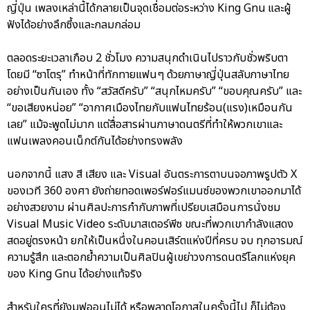
ญี่ปุ่น เพลงเหล่านี้ได้กลายเป็นจุดเชื่อมต่อระหว่าง King Gnu และผู้
ฟังได้อย่างลึกซึ้งและกลมกล่อม
ตลอดระยะเวลาเกือบ 2 ชั่วโมง ความสนุกดำเนินไปราวกับชั่วพริบตา
โดยมี “ซาโตรุ” ทำหน้าที่ทักทายแฟนๆ ด้วยภาษาญี่ปุ่นสลับภาษาไทย
อย่างเป็นกันเอง ทั้ง “สวัสดีครับ” “สนุกไหมครับ” “ขอบคุณครับ” และ
“ขอเสียงหน่อย” “อากาศเมืองไทยกับแฟนไทยร้อน(แรง)เหมือนกัน
เลย” แม้จะพูดไม่มาก แต่สื่อสารผ่านภาษาดนตรีที่ทำให้พวกเขาและ
แฟนเพลงคอนเน็กต์กันได้อย่างทรงพลัง
นอกจากนี้ แสง สี เสียง และ Visual อันตระการตาบนจอภาพรูปตัว X
ของเวที 360 องศา ยังถ่ายทอดเพอร์ฟอร์แมนซ์ของพวกเขาออกมาได้
อย่างสวยงาม ผ่านศิลปะการกำกับภาพที่เปรียบเสมือนการนั่งชม
Visual Music Video ระดับมาสเตอร์พีซ ขณะที่พวกเขากำลังแสดง
สดอยู่ตรงหน้า ยกให้เป็นหนึ่งในคอนเสิร์ตแห่งปีที่ครบ จบ ทุกอารมณ์
ความรู้สึก และตอกย้ำความเป็นศิลปินผู้เขย่าวงการดนตรีโลกแห่งยุค
ของ King Gnu ได้อย่างแท้จริง
สำหรับใครที่ยังมูฟออนไม่ได้ หรือพลาดโอกาสในครั้งนี้ไป ก็ไม่ต้อง