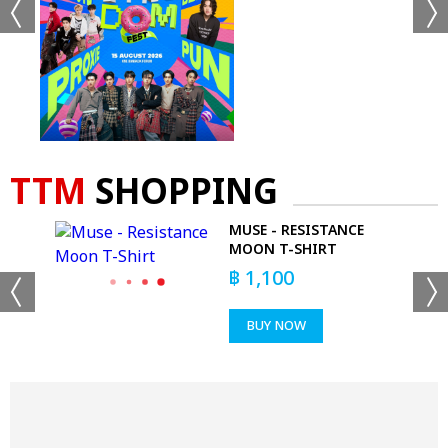
TTM
SHOPPING
MUSE - RESISTANCE
LE
MOON T-SHIRT
฿
1,100
BUY NOW