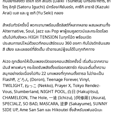
กันอย่างลงตัว ได้แก่ ไดกิ สึเนตะ (Daiki Tsuneta) นักร้อง/กีตาร์, ซา
โตรุ อิกุจิ (Satoru Iguchi) นักร้อง/คีย์บอร์ด, คาซึกิ อาราอิ (Kazuki
Arai) เบส และ ยู เซกิ (Yu Seki) กลอง
สำหรับทัวร์ครั้งนี้ พวกเขามาพร้อมเซ็ตลิสต์ที่หลากหลาย ผสมผสานทั้ง
Alternative, Soul, Jazz และ Pop พาผู้ชมคูลดาวน์และกระโดดโลด
เต้นไปกับจังหวะ HIGH TENSION ในทุกโน้ต พร้อมเปิด
ประสบการณ์ใหม่ด้วยเวทีคอนเสิร์ตแบบ 360 องศา กับโปรดักชันแสง
สี เสียง และเลเซอร์ที่จัดเต็ม เร้าอารมณ์ผู้ชมได้ในทุกทิศทาง
Aizo ถูกเลือกให้เป็นเพลงเปิดของคอนเสิร์ตครั้งนี้ เริ่มต้นฉากความ
มันส์ พาแฟนๆ กระโดดรับพลังตั้งแต่ออกสตาร์ต ก่อนจะดื่มด่ำความ
สนุกอย่างต่อเนื่องไปกับ 22 บทเพลงที่ทุกคนตั้งตารอ ไม่ว่าจะเป็น
Flash!!!, どろん (Doron), Teenage Forever, Vinyl,
TWILIGHT, ねっこ (Nekko), Prayer X, Tokyo Rendez-
Vous, Slumberland, NIGHT POOL, 白日 (Hakujitsu),
CHAMELEON, The Hole, 一途 (Ichizu), ):阿修羅:( (Asura),
SPECIALZ, SO BAD, MASCARA, 逆夢 (Sakayume), SUNNY
SIDE UP, Ame San San และ Hikoutei ซึ่งสำหรับแฟนอนิเมะ