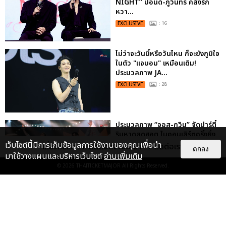
NIGHT” ปอนด์-ภูวินทร์ คลั่งรัก
หวา...
EXCLUSIVE
: 16
ไม่ว่าจะวันนี้หรือวันไหน ก็จะยังภูมิใจ
ในตัว "แจบอม" เหมือนเดิม!
ประมวลภาพ JA...
EXCLUSIVE
: 28
ประมวลภาพ “จอส-กวิน” จัดปาร์ตี้
ริมหาดสุดฮอต ในคอนเสิร์ตครั้งยิ่ง
ใหญ่ “JOSS GAWIN HEAT ...
เว็บไซต์นี้มีการเก็บข้อมูลการใช้งานของคุณเพื่อนำ
เกี่ยวกับเรา
ติดต่อลงโฆษณา
ติดต่อเรา
ตกลง
มาใช้วางแผนและบริหารเว็บไซต์
อ่านเพิ่มเติม
EXCLUSIVE
: 34
© 2026
THAITICKETMAJOR
All Rights Reserved.
“ช่วงเวลาที่ไม่ได้เจอกันพิสูจน์แล้วว่า
รักแท้จะไม่มีวันจางหาย” ประมวล
ภาพ JAEHYUN กับแฟน...