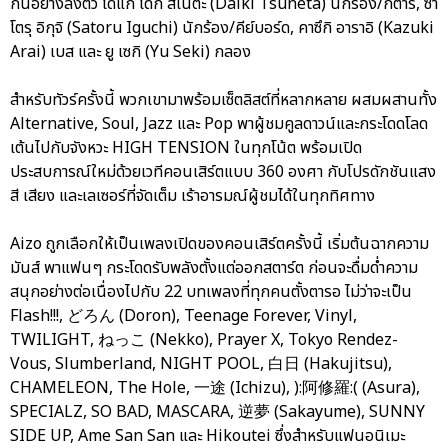
กันอย่างลงตัว ได้แก่ ไดกิ สึเนตะ (Daiki Tsuneta) นักร้อง/กีตาร์, ซา
โตรุ อิกุจิ (Satoru Iguchi) นักร้อง/คีย์บอร์ด, คาซึกิ อาราอิ (Kazuki
Arai) เบส และ ยู เซกิ (Yu Seki) กลอง
สำหรับทัวร์ครั้งนี้ พวกเขามาพร้อมเซ็ตลิสต์ที่หลากหลาย ผสมผสานทั้ง
Alternative, Soul, Jazz และ Pop พาผู้ชมคูลดาวน์และกระโดดโลด
เต้นไปกับจังหวะ HIGH TENSION ในทุกโน้ต พร้อมเปิด
ประสบการณ์ใหม่ด้วยเวทีคอนเสิร์ตแบบ 360 องศา กับโปรดักชันแสง
สี เสียง และเลเซอร์ที่จัดเต็ม เร้าอารมณ์ผู้ชมได้ในทุกทิศทาง
Aizo ถูกเลือกให้เป็นเพลงเปิดของคอนเสิร์ตครั้งนี้ เริ่มต้นฉากความ
มันส์ พาแฟนๆ กระโดดรับพลังตั้งแต่ออกสตาร์ต ก่อนจะดื่มด่ำความ
สนุกอย่างต่อเนื่องไปกับ 22 บทเพลงที่ทุกคนตั้งตารอ ไม่ว่าจะเป็น
Flash!!!, どろん (Doron), Teenage Forever, Vinyl,
TWILIGHT, ねっこ (Nekko), Prayer X, Tokyo Rendez-
Vous, Slumberland, NIGHT POOL, 白日 (Hakujitsu),
CHAMELEON, The Hole, 一途 (Ichizu), ):阿修羅:( (Asura),
SPECIALZ, SO BAD, MASCARA, 逆夢 (Sakayume), SUNNY
SIDE UP, Ame San San และ Hikoutei ซึ่งสำหรับแฟนอนิเมะ