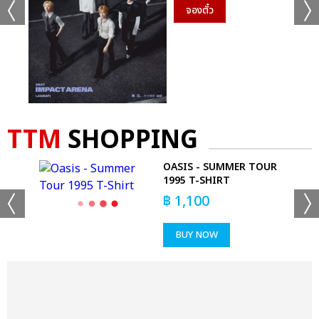
จองตั๋ว
TTM
SHOPPING
SIDE
OASIS - SUMMER TOUR
1995 T-SHIRT
฿
1,100
BUY NOW