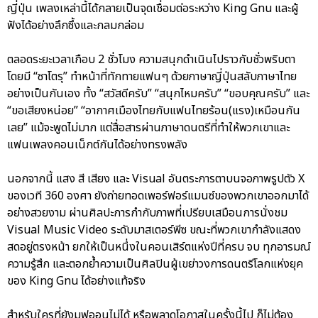
ญี่ปุ่น เพลงเหล่านี้ได้กลายเป็นจุดเชื่อมต่อระหว่าง King Gnu และผู้
ฟังได้อย่างลึกซึ้งและกลมกล่อม
ตลอดระยะเวลาเกือบ 2 ชั่วโมง ความสนุกดำเนินไปราวกับชั่วพริบตา
โดยมี “ซาโตรุ” ทำหน้าที่ทักทายแฟนๆ ด้วยภาษาญี่ปุ่นสลับภาษาไทย
อย่างเป็นกันเอง ทั้ง “สวัสดีครับ” “สนุกไหมครับ” “ขอบคุณครับ” และ
“ขอเสียงหน่อย” “อากาศเมืองไทยกับแฟนไทยร้อน(แรง)เหมือนกัน
เลย” แม้จะพูดไม่มาก แต่สื่อสารผ่านภาษาดนตรีที่ทำให้พวกเขาและ
แฟนเพลงคอนเน็กต์กันได้อย่างทรงพลัง
นอกจากนี้ แสง สี เสียง และ Visual อันตระการตาบนจอภาพรูปตัว X
ของเวที 360 องศา ยังถ่ายทอดเพอร์ฟอร์แมนซ์ของพวกเขาออกมาได้
อย่างสวยงาม ผ่านศิลปะการกำกับภาพที่เปรียบเสมือนการนั่งชม
Visual Music Video ระดับมาสเตอร์พีซ ขณะที่พวกเขากำลังแสดง
สดอยู่ตรงหน้า ยกให้เป็นหนึ่งในคอนเสิร์ตแห่งปีที่ครบ จบ ทุกอารมณ์
ความรู้สึก และตอกย้ำความเป็นศิลปินผู้เขย่าวงการดนตรีโลกแห่งยุค
ของ King Gnu ได้อย่างแท้จริง
สำหรับใครที่ยังมูฟออนไม่ได้ หรือพลาดโอกาสในครั้งนี้ไป ก็ไม่ต้อง