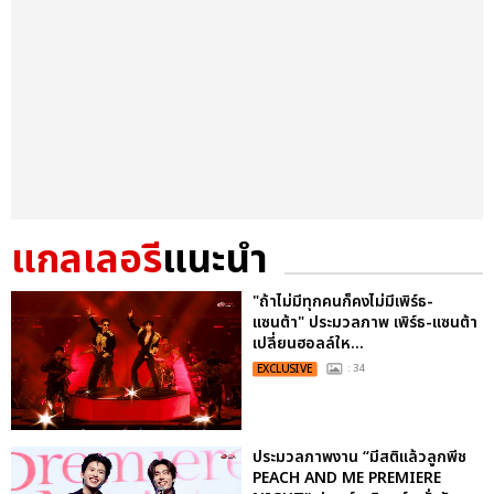
แกลเลอรี
แนะนำ
"ถ้าไม่มีทุกคนก็คงไม่มีเพิร์ธ-
แซนต้า" ประมวลภาพ เพิร์ธ-แซนต้า
เปลี่ยนฮอลล์ให...
EXCLUSIVE
: 34
ประมวลภาพงาน “มีสติแล้วลูกพีช
PEACH AND ME PREMIERE