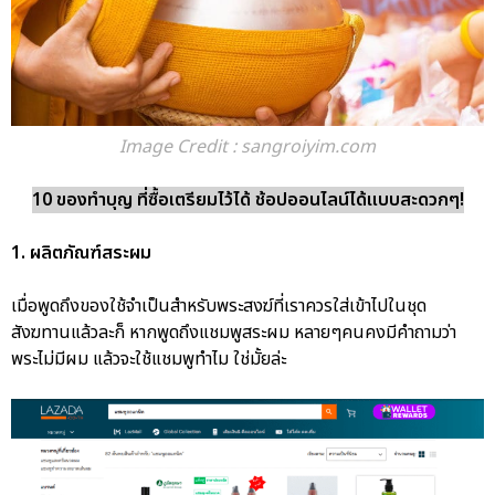
Image Credit : sangroiyim.com
10 ของทำบุญ ที่ซื้อเตรียมไว้ได้ ช้อปออนไลน์ได้แบบสะดวกๆ!
1. ผลิตภัณฑ์สระผม
เมื่อพูดถึงของใช้จำเป็นสำหรับพระสงฆ์ที่เราควรใส่เข้าไปในชุด
สังฆทานแล้วละก็ หากพูดถึงแชมพูสระผม หลายๆคนคงมีคำถามว่า
พระไม่มีผม แล้วจะใช้แชมพูทำไม ใช่มั้ยล่ะ