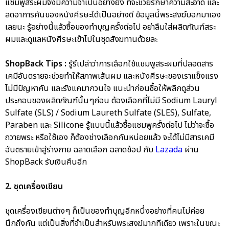
แชมพูสระผมจึงมีความจำเป็นอย่างยิ่ง ที่จะช่วยรักษาความสะอาด และ
ลดอาการคันของหนังศีรษะได้เป็นอย่างดี ข้อมูลนี้พระสงฆ์บอกมาเอง
เลยนะ รู้อย่างนี้แล้วซื้อของทำบุญครั้งต่อไป อย่าลืมใส่ผลิตภัณฑ์สระ
ผมและดูแลหนังศีรษะเข้าไปในชุดสังฆทานด้วยละ
ShopBack Tips :
รู้รึเปล่าว่าการเลือกใช้แชมพูสระผมที่ปลอดสาร
เคมีอันตรายจะช่วยทำให้สภาพเส้นผม และหนังศีรษะของเราแข็งแรง
ไม่มีปัญหาคัน และรังแคมากวนใจ แนะนำก่อนซื้อให้พลิกดูส่วน
ประกอบของผลิตภัณฑ์นั้นๆก่อน ต้องเลือกที่ไม่มี Sodium Lauryl
Sulfate (SLS) / Sodium Laureth Sulfate (SLES), Sulfate,
Paraben และ Silicone รู้แบบนี้แล้วซื้อแชมพูครั้งต่อไป ไม่ว่าจะซื้อ
ถวายพระ หรือใช้เอง ก็ต้องช่างเลือกกันหน่อยแล้ว จะได้ไม่มีสารเคมี
อันตรายเข้าสู่ร่างกาย ฉลาดเลือก ฉลาดช้อป กับ
Lazada
ผ่าน
ShopBack รับเงินคืนอีก
2. ชุดเครื่องเขียน
ชุดเครื่องเขียนต่างๆ ก็เป็นของทำบุญอีกหนึ่งอย่างที่คนไม่ค่อย
นึกถึงกัน แต่เป็นสิ่งที่จำเป็นสำหรับพระสงฆ์มากทีเดียว เพราะในขณะ