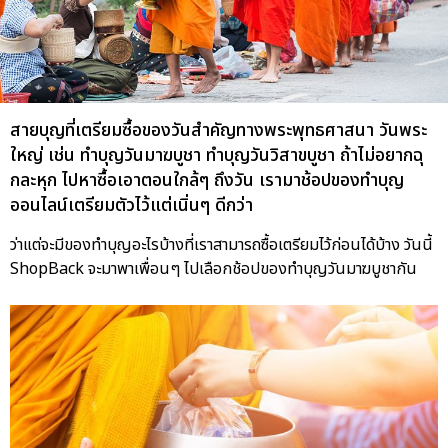
สายบุญที่เตรียมซื้อของวันสำคัญทางพระพุทธศาสนา วันพระ
ใหญ่ เช่น ทำบุญวันมาฆบูชา ทำบุญวันวิสาขบูชา ถ้าไม่อยากฉุ
กละหุก ไปหาซื้อเอาตอนใกล้ๆ ถึงวัน เรามาช้อปของทำบุญ
ออนไลน์เตรียมตัวไว้แต่เนิ่นๆ ดีกว่า
ว่าแต่จะมีของทำบุญอะไรบ้างที่เราสามารถซื้อเตรียมไว้ก่อนได้บ้าง วันนี้
ShopBack จะมาพาเพื่อนๆ ไปเลือกช้อปของทำบุญวันมาฆบูชากัน