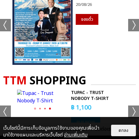
20/08/26
จองตั๋ว
Image Credit : Shopee.com
4. น้ำยาและอุปกรณ์ทำความสะอาด
อุปกรณ์ทำความสะอาดต่างๆ เช่น ไม้กวาด ไม้ถูกพื้น ที่โกยผง ถังขยะ
แปรงขัดห้องน้ำ นับเป็นอุปกรณ์ที่ชำรุดเสียหายได้ง่าย แต่น้อยคนนัก
TTM
SHOPPING
ที่จะซื้อถวาย จริงๆ แล้วสิ่งของเหล่านี้เป็นของทำบุญที่จำเป็นเลยที
เดียว เนื่องจากถือเป็นกิจของสงฆ์ที่จะต้องทำความสะอาดกวาดวิหาร
AL
TUPAC - TRUST
ลาน เจดีย์เป็นประจำทุกวัน อุปกรณ์ทำความสะอาด และน้ำยาต่างๆ จะ
RT
NOBODY T-SHIRT
ช่วยผ่อนแรงในการทำความสะอาด สลายคราบสกปรก และช่วยฆ่าเชื้อ
฿
1,100
โรคต่างๆ ได้ดีอีกด้วย
BUY NOW
เว็บไซต์นี้มีการเก็บข้อมูลการใช้งานของคุณเพื่อนำ
เกี่ยวกับเรา
ติดต่อลงโฆษณา
ติดต่อเรา
ตกลง
มาใช้วางแผนและบริหารเว็บไซต์
อ่านเพิ่มเติม