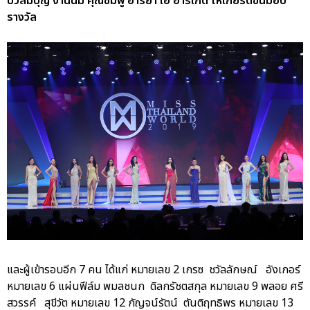
บัวสมบุญ งานนี้มี คุณชมพู่ อารยา เอ ฮาร์เก็ต ให้เกียรติขึ้นมอบ
รางวัล
และผู้เข้ารอบอีก 7 คน ได้แก่ หมายเลข 2 เกรซ ชวัลลักษณ์ อังเกอร์
หมายเลข 6 แผ่นฟีล์ม พมลชนก ดิลกรัชตสกุล หมายเลข 9 พลอย ศรี
สวรรค์ สุขีวัต หมายเลข 12 กัญจน์รัตน์ ตันติฤทธิพร หมายเลข 13