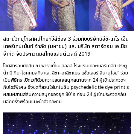
สถานีวิทยุโทรทัศน์ไทยทีวีสีช่อง 3 ร่วมกับบริษัทบีอีซี-เทโร เอ็น
เตอร์เทนเม้นท์ จำกัด (มหาชน) และ บริษัท สตาร์ดอม เอเชีย
จำกัด จัดประกวดมิสไทยแลนด์เวิลด์ 2019
โดยจัดรอบตัดสิน ณ พาราเดี่ยม ฮอลล์ โรงแรมเดอะเบอร์เคลีย์ ประตู
น้ำ มี ทิน-โชคกมลกิจ และ ลิซ่า–อาลิซาเบธ แซ๊ดเลอร์ ลีนานุไชย” ร่วม
เป็นพิธีกร เปิดเวทีด้วยความสดใสสนุกสนานจาก 24 ผู้เข้าประกวดฯ
กับโชว์พิเศษ ซึ่งชุดที่สวนใส่มาในธีม psychedelic tie dye print s
ผสมผสานสีสันความสนุกของยุค 80’ s ก่อน 24 ผู้เข้าประกวดกลับ
มอีกครั้งพร้อมแนะนำตัวทีละคน