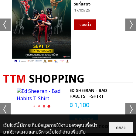
เพลง Find A Way ที่เธอแต่งเนื้อร้องทำนองเอง ก่อนผู้เข้าประกวด
วันที่แสดง :
12 คนสุดท้ายออกมาอวดโฉมด้วยชุดราตรี ภายใต้แบรนด์ Narong
17/09/26
จากนั้นทั้งหมดพูดโชว์วิสัยทัศน์เพื่อรณรงค์โครงการจิตอาสาของตัว
เอง หรือปัญหาทางสังคมด้านอื่นๆ ที่สนใจ มีเวลาให้ 30 วินาทีเท่านั้น
จองตั๋ว
มาถึงช่วงบีบหัวใจขึ้นเรื่อยๆ พิธีกรประกาศผู้ผ่านเข้ารอบ 6 คน
สุดท้าย ได้แก่ หมายเลข 18 เนิส ดุสิตา ทิพโกมุท หมายเลข 15 พราว
ภูมิรัตน์ ภิงคารวัฒน์ หมายเลข 13 แอนนา พัชราลัย คอร์วีโน
หมายเลข 3 เกรซ-นรินทร ชฎาภัทรวรโชติ หมายเลข 17 น้ำว้า พรนัช
ชา อารยะสัจพงษ์ และหมายเลข 6 แผ่นฟีล์ม พมลชนก ดิลกรัชตสกุล
TTM
SHOPPING
ED SHEERAN - BAD
HABITS T-SHIRT
฿
1,100
BUY NOW
เว็บไซต์นี้มีการเก็บข้อมูลการใช้งานของคุณเพื่อนำ
เกี่ยวกับเรา
ติดต่อลงโฆษณา
ติดต่อเรา
ตกลง
มาใช้วางแผนและบริหารเว็บไซต์
อ่านเพิ่มเติม