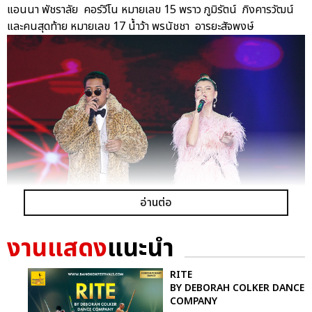
แอนนา พัชราลัย คอร์วีโน หมายเลข 15 พราว ภูมิรัตน์ ภิงคารวัฒน์
และคนสุดท้าย หมายเลข 17 น้ำว้า พรนัชชา อารยะสัจพงษ์
อ่านต่อ
งานแสดง
แนะนำ
จากนั้นพักเบรคฟังเพลงเพราะจากศิลปินค่ายบีอีซีเทโร มิวสิค KOB
RITE
FLAT BOY และ ชบา กฤติมา แจ้งสวัสดิ์ กับบทเพลงที่ชื่อว่า หา และ
BY DEBORAH COLKER DANCE
ฟังเพลงจากสาวน้อยเสียงดีมากคุณภาพ Melanie Marcar กับ
COMPANY