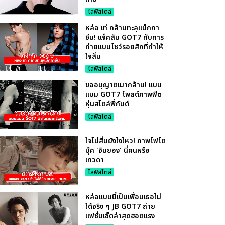
ไลฟ์สไตล์
หล่อ เท่ กล้ามทะลุแม็กกา
ซีน! แจ็คสัน GOT7 กับการ
ถ่ายแบบโชว์รอยสักที่ทำให้
ใจสั่น
ไลฟ์สไตล์
ขออนุญาตเมากล้าม! แบม
แบม GOT7 โพสต์ภาพฟิต
หุ่นสไตล์พี่กันต์
ไลฟ์สไตล์
ใจไม่สั่นยังไงไหว! ภาพโฟโต
บุ๊ค 'จินยอง' นี่คนหรือ
เทวดา
ไลฟ์สไตล์
หล่อแบบนี้เป็นเพื่อนเธอไม่
ได้จริง ๆ JB GOT7 ถ่าย
แฟชั่นเซ็ตล่าสุดฮอตแรง