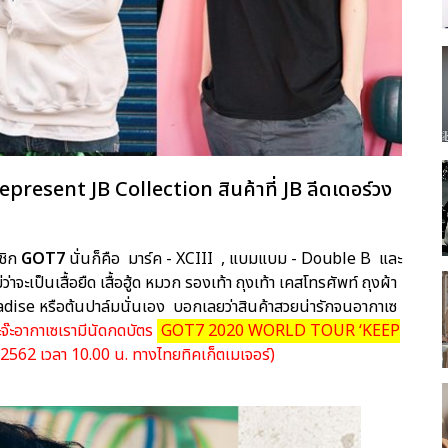
epresent JB Collection สินค้าที่ JB ลีดเดอร์วง
าชิก
GOT7
นั่นก็คือ มาร์ค - XCIII , แบมแบม - Double B ️ และ
าจะเป็นเสื้อยืด เสื้อฮู้ด หมวก รองเท้า ถุงเท้า เคสโทรศัพท์ ถุงผ้า
radise หรือต้นปาล์มนั่นเอง บอกเลยว่าสินค้าสวยน่ารักจนอากาเซ
ะจ๊ะอากาเซเรามีนัดกดบัตร
GOT7 2020 WORLD TOUR ‘KEEP
ม 2562 เวลา 10.00 น. ทางไทยทิคเก็ตเมเจอร์)