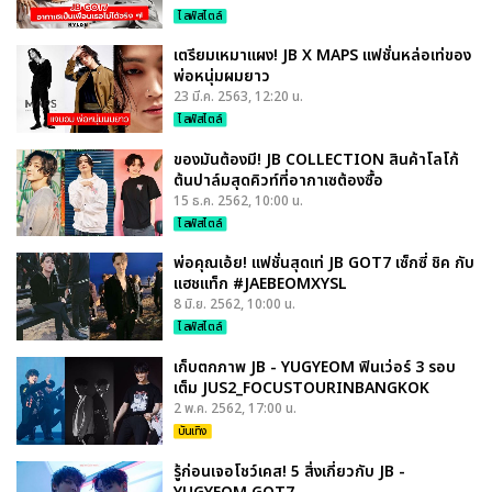
ไลฟ์สไตล์
เตรียมเหมาแผง! JB X MAPS แฟชั่นหล่อเท่ของ
พ่อหนุ่มผมยาว
23 มี.ค. 2563, 12:20 น.
ไลฟ์สไตล์
ของมันต้องมี! JB COLLECTION สินค้าโลโก้
ต้นปาล์มสุดคิวท์ที่อากาเซต้องซื้อ
15 ธ.ค. 2562, 10:00 น.
ไลฟ์สไตล์
พ่อคุณเอ้ย! แฟชั่นสุดเท่ JB GOT7 เซ็กซี่ ชิค กับ
แฮชแท็ก #JAEBEOMXYSL
8 มิ.ย. 2562, 10:00 น.
ไลฟ์สไตล์
เก็บตกภาพ JB - YUGYEOM ฟินเว่อร์ 3 รอบ
เต็ม JUS2_FOCUSTOURINBANGKOK
2 พ.ค. 2562, 17:00 น.
บันเทิง
รู้ก่อนเจอโชว์เคส! 5 สิ่งเกี่ยวกับ JB -