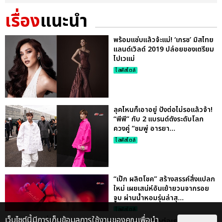
เรื่อง
แนะนำ
พร้อมแซ่บแล้วจ้ะแม่! ‘เกรซ’ มิสไทย
แลนด์เวิลด์ 2019 ปล่อยของเตรียม
ไปเวแม่
ไลฟ์สไตล์
ลุคไหนก็เอาอยู่ ปังต่อไม่รอแล้วจ้า!
“พีพี” กับ 2 แบรนด์ดังระดับโลก
ควงคู่ “ชมพู่ อารยา...
ไลฟ์สไตล์
“เป๊ก ผลิตโชค” สร้างสรรค์สิ่งแปลก
ใหม่ เผยเสน่ห์อันเย้ายวนจากรอย
จูบ ผ่านน้ำหอมรุ่นล่าสุ...
ไลฟ์สไตล์
เว็บไซต์นี้มีการเก็บข้อมูลการใช้งานของคุณเพื่อนำ
เกี่ยวกับเรา
ติดต่อลงโฆษณา
ติดต่อเรา