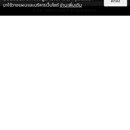
ตกลง
มาใช้วางแผนและบริหารเว็บไซต์
อ่านเพิ่มเติม
© 2026
THAITICKETMAJOR
All Rights Reserved.
ปังไม่ไหว! ย้อนชมภาพความสวย
ฉบับตัวแม่ "พีพี กฤษฏ์" กระทบไหล่
ซานดาร่า ชมโชว์...
ไลฟ์สไตล์
น้องเตนล์เท่ที่สุด! ศิลปินชายไทยคน
แรกที่ได้รับเชิญให้ชมโชว์ ‘SAINT
LAURENT MEN’S F/W 2...
ไลฟ์สไตล์