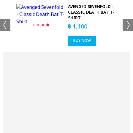
T-
AVENGED SEVENFOLD -
CLASSIC DEATH BAT T-
SHIRT
฿
1,100
BUY NOW