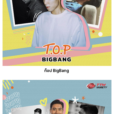
ท็อป BigBang