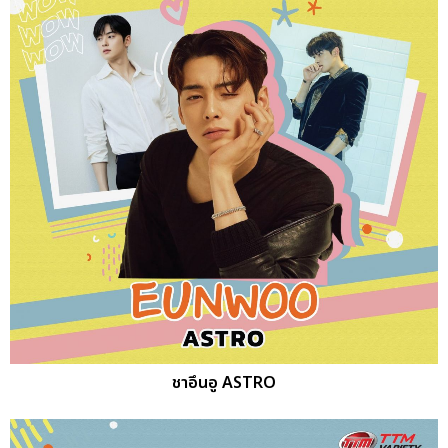
ชาอึนอู ASTRO