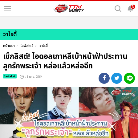
N
วาไรตี้
หน้าแรก
ไลฟ์สไตล์
วาไรตี้
เช็กลิสต์! ไอดอลเกาหลีเบ้าหน้าฟ้าประทาน
ลูกรักพระเจ้า หล่อแล้วหล่ออีก
ไลฟ์สไตล์
: 3 เม.ย. 2564