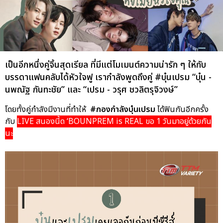
เป็นอีกหนึ่งคู่จิ้นสุดเรียล ที่มีแต่โมเมนต์ความน่ารัก ๆ ให้กับ
บรรดาแฟนคลับได้หัวใจฟู เรากำลังพูดถึงคู่ #บุ๋นเปรม “บุ๋น -
นพณัฐ กันทะชัย” และ “เปรม - วรุศ ชวลิตรุจิวงษ์”
โดยทั้งคู่กำลังมีงานที่ทำให้
#กองกำลังบุ๋นเปรม
ได้ฟินกันอีกครั้ง
กับ
LIVE สนองนี้ด ‘BOUNPREM is REAL ขอ 1 วันมาอยู่ด้วยกัน
นะ