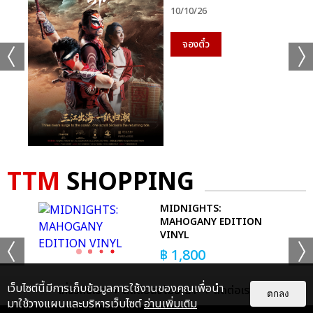
10/10/26
ตลอด
จองตั๋ว
TTM
SHOPPING
MIDNIGHTS:
KS
MAHOGANY EDITION
VINYL
฿
1,800
เว็บไซต์นี้มีการเก็บข้อมูลการใช้งานของคุณเพื่อนำ
BUY NOW
เกี่ยวกับเรา
ติดต่อลงโฆษณา
ติดต่อเรา
ตกลง
มาใช้วางแผนและบริหารเว็บไซต์
อ่านเพิ่มเติม