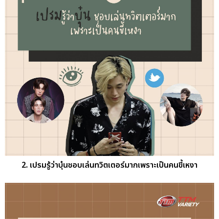
2. เปรมรู้ว่าบุ๋นชอบเล่นทวิตเตอร์มากเพราะเป็นคนขี้เหงา