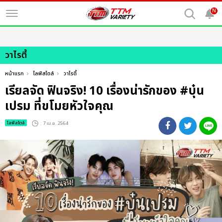
N
วาไรตี้
หน้าแรก
ไลฟ์สไตล์
วาไรตี้
เรียลจัด ฟินจริง! 10 เรื่องน่ารักของ #บุ๋น
เปรม ที่ขโมยหัวใจคุณ
ไลฟ์สไตล์
: 7 เม.ย. 2564