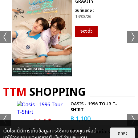
GRAVITY
งานนี้เจนนี่มาในลุคผมยาวตรงสลวย กับชุดเซตสีแดง โดยเธอได้สวม
วันที่แสดง :
เสื้อครอปเผยให้เห็นจุดเด่นของเธอกับเอวคอดกิ่ว และกระโปรงสีแดง
14/08/26
ที่เป็นเซตเดียวกันของ CHANEL นอกจากนั้นเธอยังเพิ่มจุดเด่นให้กับ
ลุคนี้ด้วยสร้อยคอ CHANEL และแอคเซสเซอรี่เป็นไข่มุก บอกเลยลุ
จองตั๋ว
คนี้ใครเห็นเป็นต้องตกหลุมรัก ทั้งน่ารักและแซ่บทรงเสน่ห์เหลือเกิน
ภาพ : IG @maxi2st @richardgianorio
@_roster__ @ellekorea
TTM
SHOPPING
Z
OASIS - 1996 TOUR T-
SHIRT
เเท็กที่เกี่ยวข้อง :
฿
1,100
เจนนี่ BLACKPINK
JENNIE
PARIS FASHION WEEK 2022
เว็บไซต์นี้มีการเก็บข้อมูลการใช้งานของคุณเพื่อนำ
เกี่ยวกับเรา
ติดต่อลงโฆษณา
ติดต่อเรา
JENNIECHANELPFW
BUY NOW
ตกลง
มาใช้วางแผนและบริหารเว็บไซต์
อ่านเพิ่มเติม