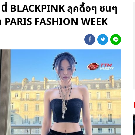
จนนี่ BLACKPINK ลุคดื้อๆ ซนๆ
าน PARIS FASHION WEEK