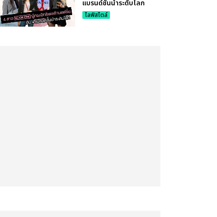
แบรนด์ชั้นนำระดับโลก
ไลฟ์สไตล์