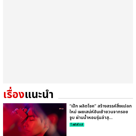
เรื่อง
แนะนำ
“เป๊ก ผลิตโชค” สร้างสรรค์สิ่งแปลก
ใหม่ เผยเสน่ห์อันเย้ายวนจากรอย
จูบ ผ่านน้ำหอมรุ่นล่าสุ...
ไลฟ์สไตล์