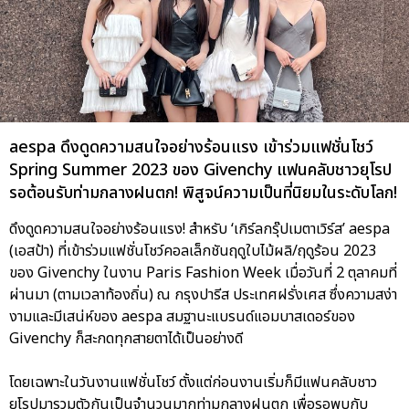
aespa ดึงดูดความสนใจอย่างร้อนแรง เข้าร่วมแฟชั่นโชว์
Spring Summer 2023 ของ Givenchy แฟนคลับชาวยุโรป
รอต้อนรับท่ามกลางฝนตก! พิสูจน์ความเป็นที่นิยมในระดับโลก!
ดึงดูดความสนใจอย่างร้อนแรง! สำหรับ ‘เกิร์ลกรุ๊ปเมตาเวิร์ส’ aespa
(เอสป้า) ที่เข้าร่วมแฟชั่นโชว์คอลเล็กชันฤดูใบไม้ผลิ/ฤดูร้อน 2023
ของ Givenchy ในงาน Paris Fashion Week เมื่อวันที่ 2 ตุลาคมที่
ผ่านมา (ตามเวลาท้องถิ่น) ณ กรุงปารีส ประเทศฝรั่งเศส ซึ่งความสง่า
งามและมีเสน่ห์ของ aespa สมฐานะแบรนด์แอมบาสเดอร์ของ
Givenchy ก็สะกดทุกสายตาได้เป็นอย่างดี
โดยเฉพาะในวันงานแฟชั่นโชว์ ตั้งแต่ก่อนงานเริ่มก็มีแฟนคลับชาว
ยุโรปมารวมตัวกันเป็นจำนวนมากท่ามกลางฝนตก เพื่อรอพบกับ