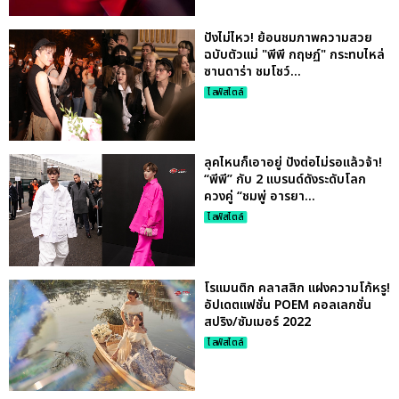
ปังไม่ไหว! ย้อนชมภาพความสวย
ฉบับตัวแม่ "พีพี กฤษฏ์" กระทบไหล่
ซานดาร่า ชมโชว์...
ไลฟ์สไตล์
ลุคไหนก็เอาอยู่ ปังต่อไม่รอแล้วจ้า!
“พีพี” กับ 2 แบรนด์ดังระดับโลก
ควงคู่ “ชมพู่ อารยา...
ไลฟ์สไตล์
โรแมนติก คลาสสิก แฝงความโก้หรู!
อัปเดตแฟชั่น POEM คอลเลกชั่น
สปริง/ซัมเมอร์ 2022
ไลฟ์สไตล์