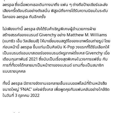
aespa ซึ่งเมื่อพวกเธอเดินทางมาถึง แฟน ๆ ต่างถือป้ายเชียร์และส่ง
เสียงกรี๊ดต้อนรับอย่างดังสนั่น พิสูจน์ถึงการได้รับความนิยมในระดับ
โลกของ aespa กันอีกครั้ง
ไม่เพียงเท่านี้ aespa ยังได้รับคำเชิญพิเศษผู้อำนวยการฝ่าย
สร้างสรรค์ของแบรนด์ Givenchy อย่าง Matthew M. Williams
(แมทธิว เอ็ม วิลเลียมส์) ให้มาเยี่ยมชมสตูดิโอของเขาพร้อมถ่ายรูป โดย
ก่อนหน้านี้ aespa ขึ้นแท่นเป็นศิลปิน K-Pop วงแรกที่ได้รับเลือกให้
เป็นแบรนด์แอมบาสเดอร์ของแบรนด์หรูจากฝรั่งเศส Givenchy เมื่อ
เดือนกุมภาพันธ์ 2021 ซึ่งนับเป็นเรื่องสุดพิเศษในวงการแฟชั่น กับ
การที่ทั้งวงได้กลายมาเป็นหน้าตาของแบรนด์ แทนที่จะเป็นสมาชิก
แบบรายบุคคล
ทั้งนี้ aespa มีตารางจัดงานแจกลายเซ็นแบบออฟไลน์ที่ร้านหนังสือ
ขนาดใหญ่ ‘FNAC’ แห่งฝรั่งเศส เพื่อพูดคุยกับแฟนคลับอย่างใกล้ชิด
ในวันที่ 3 ตุลาคม 2022