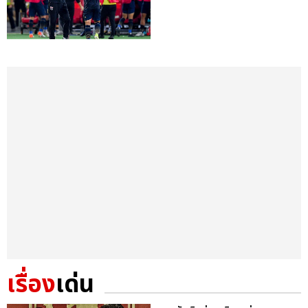
เรื่อง
เด่น