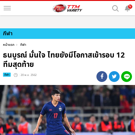
N
กีฬา
หน้าแรก
กีฬา
ธนบูรณ์ มั่นใจ ไทยยังมีโอกาสเข้ารอบ 12
ทีมสุดท้าย
กีฬา
: 20 พ.ย. 2562