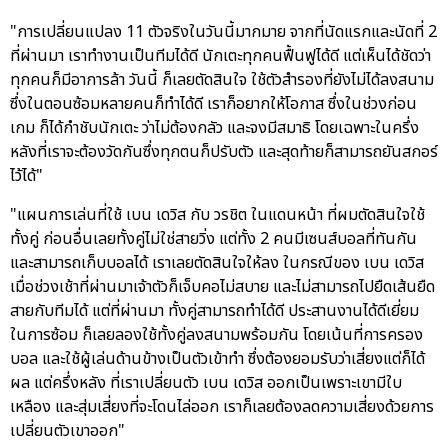
"การเปลี่ยนแปลง 11 ตัวจริงในวันนี้มากมาย จากที่นัดแรกและนัดที่ 2
ที่ผ่านมา เราทำงานเป็นทีมได้ดี นักเตะทุกคนฟื้นฟูได้ดี แต่เห็นได้ชัดว่า
ทุกคนก็มีอาการล้า วันนี้ ก็เลยตัดสินใจ ใช้ตัวสำรองที่ยังไม่ได้ลงสนาม
ซึ่งในตอนซ้อมหลายคนก็ทำได้ดี เราก็อยากให้โอกาส ซึ่งในช่วงก่อน
เกม ก็ได้กำชับนักเตะ ว่าไม่ต้องกลัว และจงมีสมาธิ โดยเฉพาะในครึ่ง
หลังที่เราจะต้องวัดกันซึ่งทุกตนก็ปรับตัว และสุดท้ายก็สามารถยันสกอร์
ไว้ได้"
"แผนการเล่นที่ใช้ เบน เดวิส กับ วรชิต ในแดนหน้า ที่ผมตัดสินใจใช้
ทั้งคู่ ก่อนอื่นเลยทั้งคู่ไม่ใช่สายวิ่ง แต่ทั้ง 2 คนมีเซนส์บอลที่ทันกัน
และสามารถเก็บบอลได้ เราเลยตัดสินใจให้ลง ในกรณีของ เบน เดวิส
เมื่อช่วงเช้าที่ผ่านมาเจ้าตัวก็เจ็บคอไม่สบาย และไม่สามารถไปยืดเส้นยืด
สายกับทีมได้ แต่ที่ผ่านมา ทั้งคู่สามารถทำได้ดี ประสานงานได้ดีเยี่ยม
ในการซ้อม ก็เลยลองใช้ทั้งคู่ลงสนามพร้อมกัน โดยเน้นที่การครอง
บอล และใช้ผู้เล่นด้านข้างเป็นตัวเข้าทำ ซึ่งต้องยอมรับว่าเสี่ยงแต่ก็ได้
ผล แต่ครึ่งหลัง ที่เราเปลี่ยนตัว เบน เดวิส ออกเป็นเพราะเขามีใบ
เหลือง และสุ่มเสี่ยงที่จะโดนไล่ออก เราก็เลยต้องลดความเสี่ยงด้วยการ
เปลี่ยนตัวเขาออก"