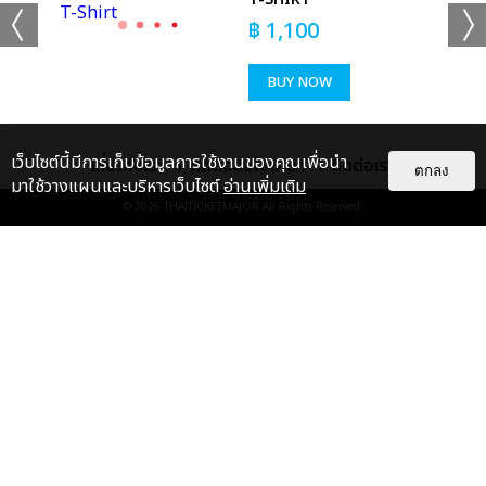
฿
1,100
BUY NOW
เว็บไซต์นี้มีการเก็บข้อมูลการใช้งานของคุณเพื่อนำ
เกี่ยวกับเรา
ติดต่อลงโฆษณา
ติดต่อเรา
ตกลง
มาใช้วางแผนและบริหารเว็บไซต์
อ่านเพิ่มเติม
© 2026
THAITICKETMAJOR
All Rights Reserved.
เรื่อง
แนะนำ