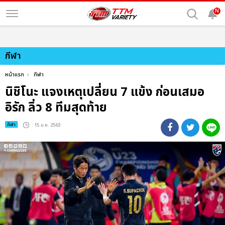
N
กีฬา
หน้าแรก
กีฬา
นิชิโนะ แจงเหตุเปลี่ยน 7 แข้ง ก่อนเสมอ
อิรัก ลิ่ว 8 ทีมสุดท้าย
กีฬา
: 15 ม.ค. 2563