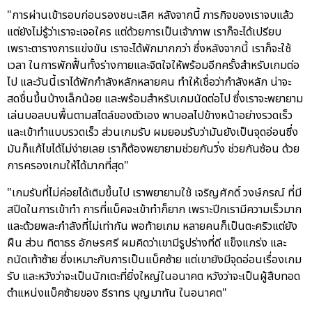
"การผ่านเข้ารอบก่อนรองชนะเลิศ หลังจากนี้ ภารกิจของเราจบแล้ว
แต่ยังไม่รู้ว่าเราจะเจอใคร แต่ด้วยการเป็นเจ้าภาพ เราก็จะได้เปรียบ
เพราะตารางการแข่งขัน เราจะได้พักมากกว่า ซึ่งหลังจากนี้ เราก็จะใช้
เวลา ในการพักฟื้นทั้งร่างกายและจิตใจให้พร้อมอีกครั้งสำหรับเกมต่อ
ไป และวันนี้เราได้พักกำลังหลักหลายคน ทำให้เชื่อว่ากำลังหลัก น่าจะ
สดชื่นขึ้นบ้างเล็กน้อย และพร้อมสำหรับเกมนัดต่อไป ซึ่งเราจะพยายาม
เล่นบอลบนพื้นตามสไตล์ของตัวเอง พาบอลไปข้างหน้าอย่างรวดเร็ว
และเข้าทำแบบรวดเร็ว ส่วนเกมรับ ผมยอมรับว่ามันยังเป็นจุดอ่อนซึ่ง
มันก็แก้ไขได้ไม่ง่ายเลย เราก็ต้องพยายามช่วยกันวิ่ง ช่วยกันซ้อน ด้วย
การครองเกมให้ได้มากที่สุด"
"เกมรับที่ไม่ค่อยได้เติมขึ้นไป เราพยายามใช้ เจริญศักดิ์ วงษ์กรณ์ ที่มี
สปีดในการเข้าทำ การที่แบ็คจะเข้าทำก็ยาก เพราะปีกเรามีความเร็วมาก
และด้วยพละกำลังที่ไม่เท่ากัน พอท้ายเกม หลายคนก็เป็นตะคริวแต่ยัง
ฝืน ส่วน ทิตาธร อักษรศรี ผมคิดว่าเขามีรูปร่างที่ดี แข็งแกร่ง และ
ถนัดเท้าซ้าย ซึ่งเหมาะกับการเป็นแบ็คซ้าย แต่เขายังมีจุดอ่อนเรื่องเกม
รับ และหวังว่าจะเป็นนักเตะที่ยิ่งใหญ่ในอนาคต หวังว่าจะเป็นผู้สืบทอด
ตำแหน่งแบ็คซ้ายของ ธีราทร บุญมาทัน ในอนาคต"