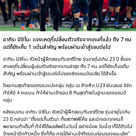
อากิระ นิชิโนะ แจงเหตุที่เปลี่ยนตัวจริงจากเกมที่แล้ว ถึง 7 คน
แต่ก็ยังเก็บ 1 แต้มสำคัญ พร้อมผ่านเข้าสู่รอบต่อไป
อากิระ นิชิโนะ หัวหน้าผู้ฝึกสอนทีมชาติไทย รุ่นอายุไม่เกิน 23 ปี ชี้แจง
สาเหตุที่เปลี่ยนผู้เล่นตัวจริงจากเกมล่าสุด ถึง 7 คน แต่ก็ยังเก็บแต้ม
สำคัญ พร้อมผ่านเข้าสู่รอบต่อไปของชิงแชมป์เอเชีย ได้สำเร็จ
โดยเกมสุดท้ายของรอบแบ่งกลุ่ม กลุ่ม เอ ช้างศึก U23 ยันเสมอ อิรัก
ทำให้มี 4 คะแนน ทำให้ผ่านเข้ารอบ 8 ทีมสุดท้ายในฐานะรองแชมป์
กลุ่ม
หลังจบเกม อากิระ นิชิโนะ หัวหน้าผู้ฝึกสอนทีมชาติไทย รุ่นอายุไม่เกิน
23 ปี กล่าวว่า "ตั้งแต่เก็บตัวมา ทั้งสตาฟฟ์โค้ช และนักเตะทุกคนก็
พยายามทำเต็มที่ ทำให้ได้ผลลัพธ์ในวันนี้ อย่างน้อย วันนี้เราก็ได้ก้าวไป
ข้างหน้าอีกก้าวหนึ่ง ซึ่งก็คือ การได้ผ่านเข้าถึงรอบก่อนรองชนะเลิศ"