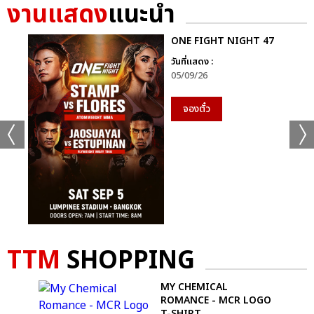
งานแสดง
แนะนำ
ONE FIGHT NIGHT 47
วันที่แสดง :
05/09/26
จองตั๋ว
TTM
SHOPPING
MY CHEMICAL
ROMANCE - MCR LOGO
T-SHIRT