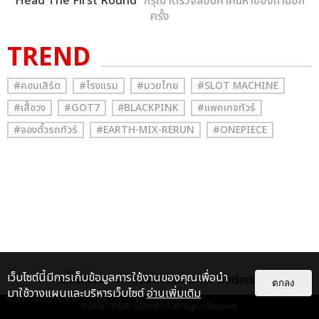
Head The First Round
” กรุณาตรวจสอบคำค้นหาของท่านอีก
ครั้ง
TREND
#คอนเสิร์ต
#โรงแรม
#มวยไทย
#SLOT MACHINE
#เสื้อวง
#GOT7
#ฺBLACKPINK
#แพคเกจทัวร์
#จองตั๋วรถทัวร์
#EARTH-MIX-RERUN
#ONEPIECE
เว็บไซต์นี้มีการเก็บข้อมูลการใช้งานของคุณเพื่อนำ
เกี่ยวกับเรา
ติดต่อลงโฆษณา
ติดต่อเรา
ตกลง
มาใช้วางแผนและบริหารเว็บไซต์
อ่านเพิ่มเติม
© 2026
THAITICKETMAJOR
All Rights Reserved.