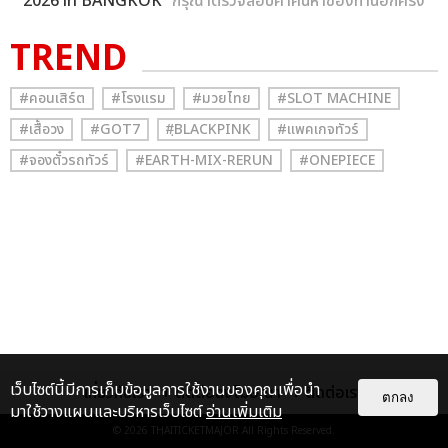
2026 in BANGKOK
” กรุณาตรวจสอบคำค้นหาของท่านอีกครั้ง
TREND
#คอนเสิร์ต
#โรงแรม
#มวยไทย
#SLOT MACHINE
#เสื้อวง
#GOT7
#ฺBLACKPINK
#แพคเกจทัวร์
#จองตั๋วรถทัวร์
#EARTH-MIX-RERUN
#ONEPIECE
เว็บไซต์นี้มีการเก็บข้อมูลการใช้งานของคุณเพื่อนำ
เกี่ยวกับเรา
ติดต่อลงโฆษณา
ติดต่อเรา
ตกลง
มาใช้วางแผนและบริหารเว็บไซต์
อ่านเพิ่มเติม
© 2026
THAITICKETMAJOR
All Rights Reserved.