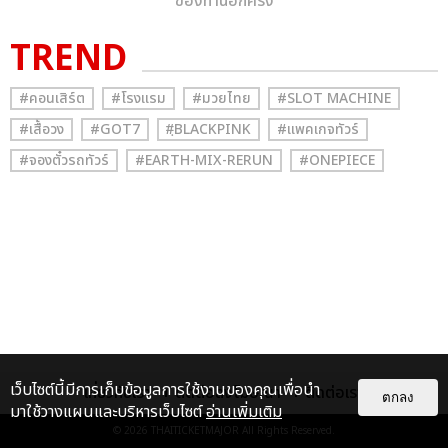
ของท่านอีกครั้ง
TREND
#คอนเสิร์ต
#โรงแรม
#มวยไทย
#SLOT MACHINE
#เสื้อวง
#GOT7
#ฺBLACKPINK
#แพคเกจทัวร์
#จองตั๋วรถทัวร์
#EARTH-MIX-RERUN
#ONEPIECE
เว็บไซต์นี้มีการเก็บข้อมูลการใช้งานของคุณเพื่อนำ
เกี่ยวกับเรา
ติดต่อลงโฆษณา
ติดต่อเรา
ตกลง
มาใช้วางแผนและบริหารเว็บไซต์
อ่านเพิ่มเติม
© 2026
THAITICKETMAJOR
All Rights Reserved.