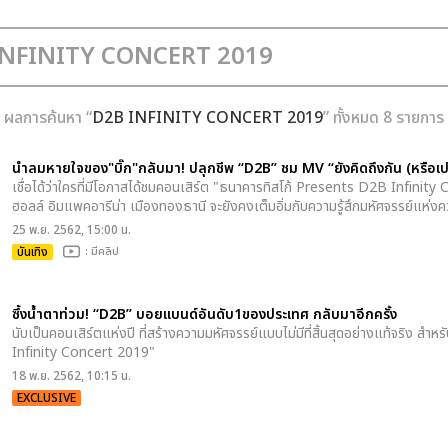
ผลการค้นหา “
D2B INFINITY CONCERT 2019
” ทั้งหมด 8 รายการ
นำลมหายใจของ"บิ๊ก"กลับมา! ปลุกชีพ “D2B” ชม MV “ยังคิดถึงกัน (หรือเป
เชื่อได้ว่าใครที่มีโอกาสได้ชมคอนเสิร์ต "ธนาคารทิสโก้ Presents D2B Infinity C
ฮอลล์ อิมแพคอารีน่า เมืองทองธานี จะยังคงเต็มอิ่มกับความรู้สึกมหัศจรรย์แห่งค
25 พ.ย. 2562, 15:00 น.
บันเทิง
: มีคลิป
ซึ้งน้ำตาท่วม! “D2B” บอยแบนด์อันดับ1ของประเทศ กลับมาอีกครั้ง
นับเป็นคอนเสิร์ตแห่งปี ที่สร้างความมหัศจรรย์แบบไม่มีที่สิ้นสุดอย่างแท้จริง 
Infinity Concert 2019"
18 พ.ย. 2562, 10:15 น.
EXCLUSIVE