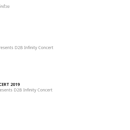
ีกด้วย
resents D2B Infinity Concert
NCERT 2019
 Presents D2B Infinity Concert