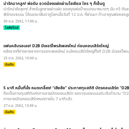
น่ารักมากลูก! พ่อบีม อวดน้องแฝดผ่านโซเชียล ใคร ๆ ก็เอ็นดู
น่ารักน่าชังสุดๆ! สำหรับลูกชายฝาแฝด ของคุณพ่อป้ายแดงมาหมาดๆ บีม-กวี ตันจร
พีร์ทองธรรม ได้ออกมาลืมตาดูโลกเมื่อวันที่ 12 ต.ค. ที่ผ่านมา ทำเอาคุณพ่อหลงล
30 ต.ค. 2562, 17:00 น.
ไลฟ์สไตล์
แฟนคลับรอเลย! D2B มีเซอร์ไพรส์เพลงใหม่ ก่อนคอนเสิร์ตใหญ่
หลังจากที่ห่างหายจากการออกเพลงใหม่ จะมีคอนเสิร์ตใหญ่ทั้งที D2B มีเซอร์ไพ
25 ต.ค. 2562, 10:00 น.
บันเทิง
5 นาที หมื่นที่นั่ง หมดเกลี้ยง! “เฮียฮ้อ” ประกาศทุบสถิติ บัตรคอนเสิร์ต “D2
ถือเป็นการทุบสถิติแห่งการขายบัตรคอนเสิร์ต ของวงบอยแบนด์ระดับตำนาน “D2B” จ
การขายบัตรคอนเสิร์ตหมดภายใน 7 นาทีแล้ว
27 ก.ย. 2562, 13:00 น.
บันเทิง