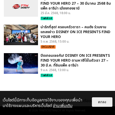
FIND YOUR HERO 27 – 30 มีนาคม 2568 อิม
แพ็ค อารีน่า เมืองทองธานี
25 มี.ค. 2568, 18:00 น.
ไลฟ์สไตล์
น่ารักที่สุด! ครอบครัวดารา – คนดัง ร่วมงาน
แถลงข่าว DISNEY ON ICE PRESENTS FIND
YOUR HERO
5 ก.พ. 2568, 15:00 น.
EXCLUSIVE
ปิดเทอมเจอกัน! DISNEY ON ICE PRESENTS
FIND YOUR HERO ตามหาฮีโร่ในตัวเรา 27 –
30 มี.ค. ที่อิมแพ็ค อารีน่า
9 ม.ค. 2568, 13:00 น.
ไลฟ์สไตล์
เว็บไซต์นี้มีการเก็บข้อมูลการใช้งานของคุณเพื่อนำ
เกี่ยวกับเรา
ติดต่อลงโฆษณา
ติดต่อเรา
ตกลง
มาใช้วางแผนและบริหารเว็บไซต์
อ่านเพิ่มเติม
© 2026
THAITICKETMAJOR
All Rights Reserved.